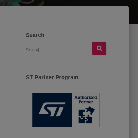
Search
S
z
u
k
a
ST Partner Program
j
: