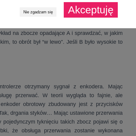
Akceptuję
Nie zgadzam się
a Ci kierunek, w którym obraca się enkoder. Jak
ykład na zbocze opadające A i sprawdzać, w jakim
skim, to obrót był “w lewo”. Jeśli B było wysokie to
ntrolerze otrzymany sygnał z enkodera. Mając
ugę przerwać. W teorii wygląda to fajnie, ale
i enkoder obrotowy zbudowany jest z przycisków
Tak, drgania styków… Mając ustawione przerwania
 pojedynczym tyknięciu takich zbocz pojawi się o
zybki, że obsługa przerwania zostanie wykonana