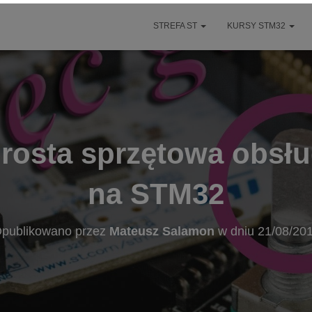
STREFA ST
KURSY STM32
prosta sprzętowa obsł
na STM32
publikowano przez
Mateusz Salamon
w dniu
21/08/20