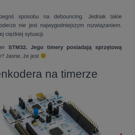
egoś sposobu na debouncing. Jednak takie
derze nie jest najwygodniejszym rozwiązaniem.
j ciężkiej sytuacji.
ler
STM32. Jego timery
posiadają sprzętową
ne? Jasne, że jest
nkodera na timerze