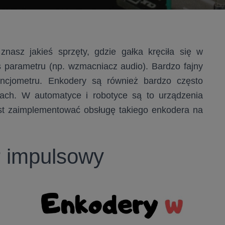
nasz jakieś sprzęty, gdzie gałka kręciła się w
ś parametru (np. wzmacniacz audio). Bardzo fajny
encjometru. Enkodery są również bardzo często
ikach. W automatyce i robotyce są
to urządzenia
est zaimplementować obsługę takiego enkodera na
r impulsowy