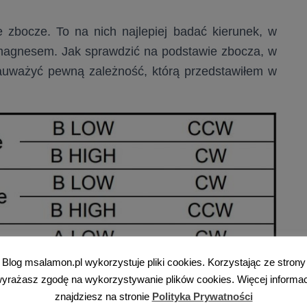
zbocze. To na nich najlepiej badać kierunek, w
z magnesem. Jak sprawdzić na podstawie zbocza, w
zauważyć pewną zależność, którą przedstawiłem w
Blog msalamon.pl wykorzystuje pliki cookies. Korzystając ze strony
yrażasz zgodę na wykorzystywanie plików cookies. Więcej informac
znajdziesz na stronie
Polityka Prywatności