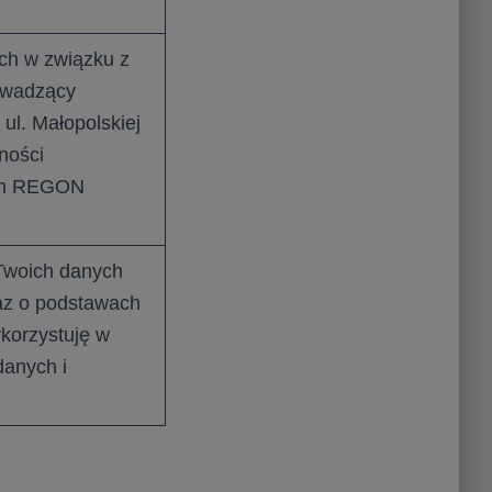
ch w związku z
rowadzący
ul. Małopolskiej
lności
rem REGON
 Twoich danych
az o podstawach
ykorzystuję w
danych i