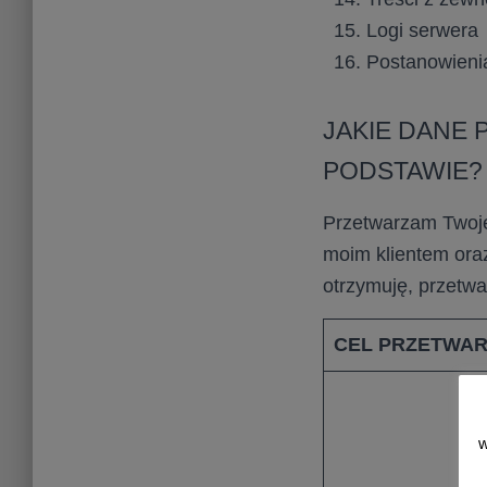
Logi serwera
Postanowieni
JAKIE DANE 
PODSTAWIE?
Przetwarzam Twoje 
moim klientem ora
otrzymuję, przetw
CEL PRZETWAR
w