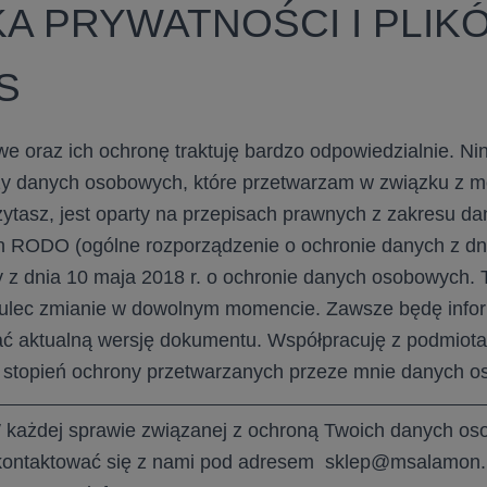
KA PRYWATNOŚCI I PLIK
S
 oraz ich ochronę traktuję bardzo odpowiedzialnie. Nin
zy danych osobowych, które przetwarzam w związku z mo
zytasz, jest oparty na przepisach prawnych z zakresu d
ch RODO (ogólne rozporządzenie o ochronie danych z dni
y z dnia 10 maja 2018 r. o ochronie danych osobowych. T
 ulec zmianie w dowolnym momencie. Zawsze będę info
ć aktualną wersję dokumentu. Współpracuję z podmiota
 stopień ochrony przetwarzanych przeze mnie danych 
 każdej sprawie związanej z ochroną Twoich danych o
kontaktować się z nami pod adresem
sklep@msalamon.p