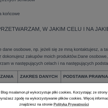
a końcowe
PRZETWARZAM, W JAKIM CELU I NA JAKI
dane osobowe, np. jeżeli się ze mną kontaktujesz, a tak
z dokonujesz zakupów moich produktów.Dane osobowe, 
arzam w następujących celach i na następujących pods
ZANIA
ZAKRES DANYCH
PODSTAWA PRAWNA
Podstawą prawną takie
Blog msalamon.pl wykorzystuje pliki cookies. Korzystając ze strony
adres e-mail (imię i
jest art. 6 ust. 1 lit. a
yrażasz zgodę na wykorzystywanie plików cookies. Więcej informac
nazwisko), dane
pozwala mi na przetwa
znajdziesz na stronie
Polityka Prywatności