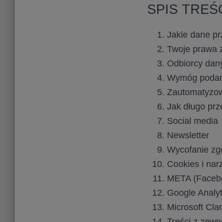
SPIS TREŚ
Jakie dane pr
Twoje prawa 
Odbiorcy dan
Wymóg podan
Zautomatyzow
Jak długo pr
Social media
Newsletter
Wycofanie zg
Cookies i nar
META (Facebo
Google Analyt
Microsoft Clar
Treści z zewn