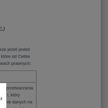
EJ
że jeżeli jesteś
które od Ciebie
tawach prawnych:
go przetwarzania
 RODO, który
ji
rzanie danych na