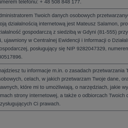
umerem telefonu: + 48 508 848 177.
dministratorem Twoich danych osobowych przetwarzany
oją działalnością internetową jest Mateusz Salamon, p
ziałalność gospodarczą z siedzibą w Gdyni (81-555) przy 
, ujawniony w Centralnej Ewidencji i Informacji o Działa
ospodarczej, posługujący się NIP 9282047329, nume
80517896.
najdziesz tu informacje m.in. o zasadach przetwarzania
sobowych, celach, w jakich przetwarzam Twoje dane, or
rawnych, które mi to umożliwiają, o narzędziach, jakie w
amach strony internetowej, a także o odbiorcach Twoich 
rzysługujących Ci prawach.