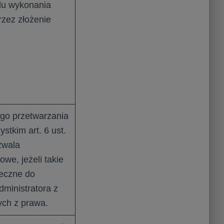
lu wykonania
zez złożenie
go przetwarzania
stkim art. 6 ust.
zwala
we, jeżeli takie
ieczne do
dministratora z
ch z prawa.