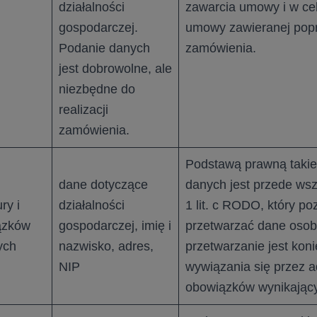
działalności
zawarcia umowy i w ce
gospodarczej.
umowy zawieranej popr
Podanie danych
zamówienia.
jest dobrowolne, ale
niezbędne do
realizacji
zamówienia.
Podstawą prawną takie
dane dotyczące
danych jest przede wszy
ry i
działalności
1 lit. c RODO, który po
ązków
gospodarczej, imię i
przetwarzać dane osobo
ych
nazwisko, adres,
przetwarzanie jest kon
NIP
wywiązania się przez a
obowiązków wynikający