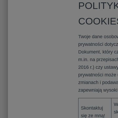
POLITY
COOKIE
Twoje dane osobowe
prywatności dotyc
Dokument, który c
m.in. na przepisa
2016 r.) czy ustaw
prywatności może
zmianach i podawa
zapewniają wysoki
W
Skontaktuj
s
się ze mną!