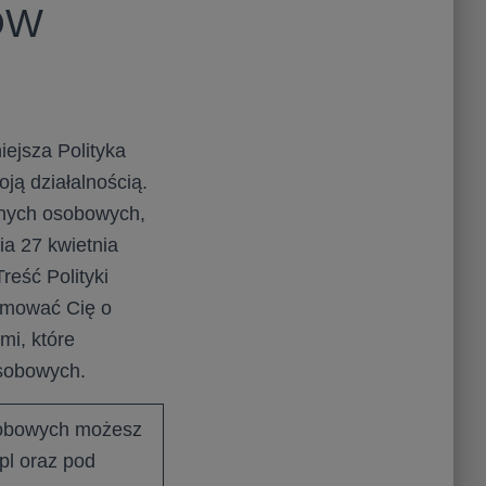
ÓW
iejsza Polityka
ją działalnością.
anych osobowych,
a 27 kwietnia
reść Polityki
rmować Cię o
mi, które
osobowych.
sobowych możesz
l oraz pod