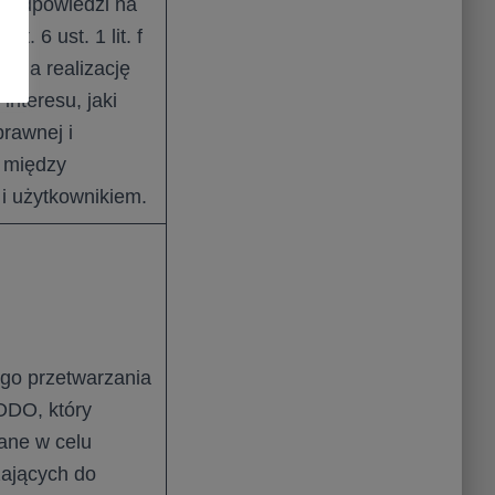
u odpowiedzi na
t. 6 ust. 1 lit. f
 na realizację
nteresu, jaki
rawnej i
i między
 i użytkownikiem.
go przetwarzania
 RODO, który
ane w celu
zających do