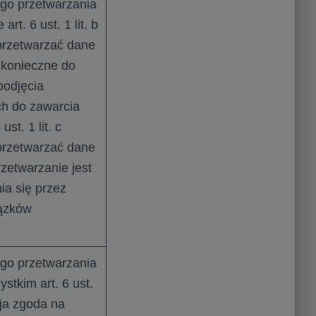
go przetwarzania
rt. 6 ust. 1 lit. b
przetwarzać dane
 konieczne do
odjęcia
ch do zawarcia
st. 1 lit. c
przetwarzać dane
rzetwarzanie jest
ia się przez
iązków
go przetwarzania
stkim art. 6 ust.
oja zgoda na