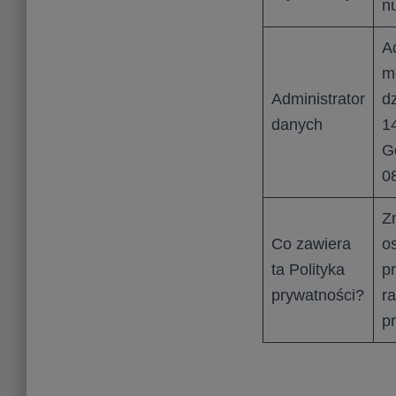
n
A
m
Administrator
d
danych
14
G
0
Z
Co zawiera
o
ta Polityka
p
prywatności?
r
p