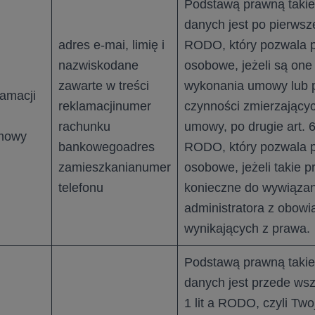
Podstawą prawną takie
danych jest po pierwsze a
adres e-mai, limię i
RODO, który pozwala 
nazwiskodane
osobowe, jeżeli są one
zawarte w treści
wykonania umowy lub p
lamacji
reklamacjinumer
czynności zmierzający
rachunku
umowy, po drugie art. 6 u
umowy
bankowegoadres
RODO, który pozwala 
zamieszkanianumer
osobowe, jeżeli takie p
telefonu
konieczne do wywiązan
administratora z obow
wynikających z prawa.
Podstawą prawną takie
danych jest przede wszy
1 lit a RODO, czyli Tw