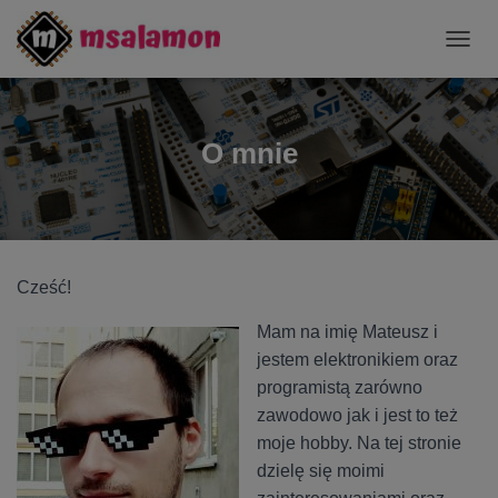
P
R
Z
E
Ł
O mnie
Ą
C
Z
N
A
W
Cześć!
I
G
A
Mam na imię Mateusz i
C
jestem elektronikiem oraz
J
programistą zarówno
Ę
zawodowo jak i jest to też
moje hobby. Na tej stronie
dzielę się moimi