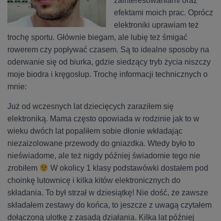
zainteresowaniami oraz
efektami moich prac. Oprócz
elektroniki uprawiam też
trochę sportu. Głównie biegam, ale lubię też śmigać
rowerem czy popływać czasem. Są to idealne sposoby na
oderwanie się od biurka, gdzie siedzący tryb życia niszczy
moje biodra i kręgosłup. Trochę informacji technicznych o
mnie:
Już od wczesnych lat dziecięcych zaraziłem się
elektroniką. Mama często opowiada w rodzinie jak to w
wieku dwóch lat popaliłem sobie dłonie wkładając
niezaizolowane przewody do gniazdka. Wtedy było to
nieświadome, ale też nigdy później świadomie tego nie
zrobiłem
W okolicy 1 klasy podstawówki dostałem pod
choinkę lutownicę i kilka kitów elektronicznych do
składania. To był strzał w dziesiątkę! Nie dość, że zawsze
składałem zestawy do końca, to jeszcze z uwagą czytałem
dołączoną ulotkę z zasadą działania. Kilka lat później