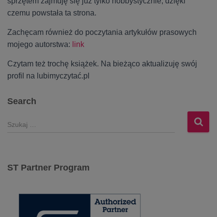
sprzętem zajmuję się już tylko hobbystycznie, dzięki
czemu powstała ta strona.
Zachęcam również do poczytania artykułów prasowych
mojego autorstwa:
link
Czytam też trochę książek. Na bieżąco aktualizuję swój
profil na lubimyczytać.pl
Search
S
z
u
k
a
ST Partner Program
j
: