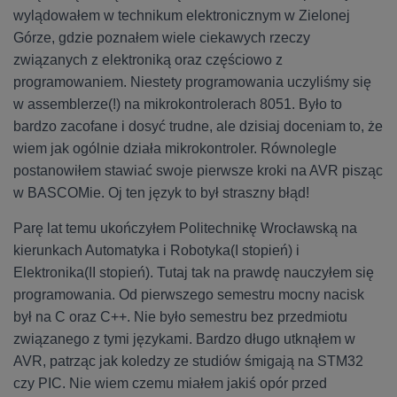
wylądowałem w technikum elektronicznym w Zielonej
Górze, gdzie poznałem wiele ciekawych rzeczy
związanych z elektroniką oraz częściowo z
programowaniem. Niestety programowania uczyliśmy się
w assemblerze(!) na mikrokontrolerach 8051. Było to
bardzo zacofane i dosyć trudne, ale dzisiaj doceniam to, że
wiem jak ogólnie działa mikrokontroler. Równolegle
postanowiłem stawiać swoje pierwsze kroki na AVR pisząc
w BASCOMie. Oj ten język to był straszny błąd!
Parę lat temu ukończyłem Politechnikę Wrocławską na
kierunkach Automatyka i Robotyka(I stopień) i
Elektronika(II stopień). Tutaj tak na prawdę nauczyłem się
programowania. Od pierwszego semestru mocny nacisk
był na C oraz C++. Nie było semestru bez przedmiotu
związanego z tymi językami. Bardzo długo utknąłem w
AVR, patrząc jak koledzy ze studiów śmigają na STM32
czy PIC. Nie wiem czemu miałem jakiś opór przed