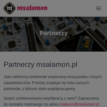
P
R
Z
E
Ł
Partnerzy
Ą
C
Z
N
A
W
I
Partnerzy msalamon.pl
G
A
C
Jako miłośnicy elektroniki wspieramy entuzjastów i innych
J
zajawkowiczów. Poniżej znajduje się lista naszych
Ę
partnerów, z którymi stale współpracujemy.
Jesteś zainteresowany współpracą z nami? Zapraszamy
do kontaktu mailowego na adres
mateusz@msalamon.pl
.