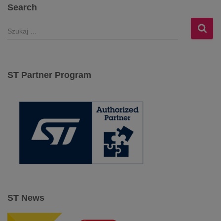
Search
S
z
u
k
a
ST Partner Program
j
:
ST News