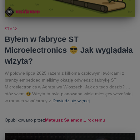
STM32
Byłem w fabryce ST
Microelectronics
Jak wyglądała
wizyta?
W połowie lipca 2025 razem z kilkoma czołowymi twórcami z
branży embedded mieliśmy okazję odwiedzić fabrykę ST
Microelectronics w Agrate we Włoszech. Jak do tego doszło? …
otóż wiem
Wizyta ta była planowana wiele miesięcy wcześniej
w ramach współpracy z
Dowiedz się więcej
Opublikowano przez
Mateusz Salamon
,
1 rok
temu