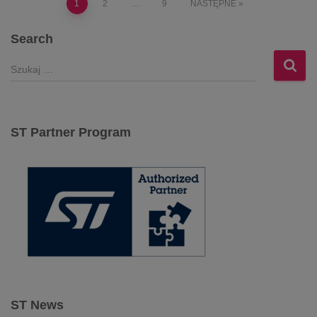
Stronicowanie
1
2
…
9
NASTĘPNE
wpisów
Search
S
z
u
k
a
ST Partner Program
j
:
ST News