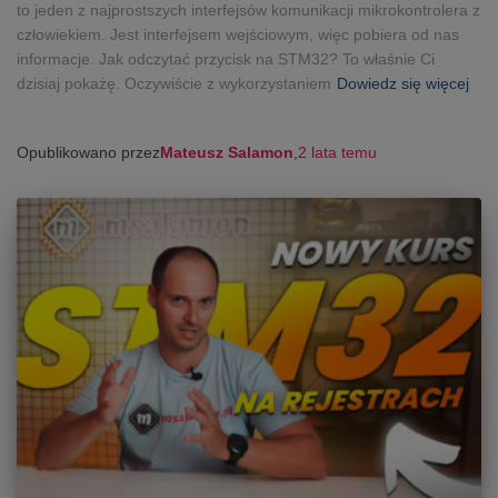
to jeden z najprostszych interfejsów komunikacji mikrokontrolera z
człowiekiem. Jest interfejsem wejściowym, więc pobiera od nas
informacje. Jak odczytać przycisk na STM32? To właśnie Ci
dzisiaj pokażę. Oczywiście z wykorzystaniem
Dowiedz się więcej
Opublikowano przez
Mateusz Salamon
,
2 lata
temu