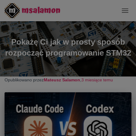
PRZE
NAWI
Pokażę Ci jak w prosty sposób
rozpocząć programowanie STM32
Opublikowano przez
Mateusz Salamon
,
3 miesiące
temu