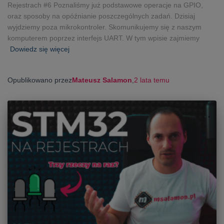
Rejestrach #6 Poznaliśmy już podstawowe operacje na GPIO,
oraz sposoby na opóźnianie poszczególnych zadań. Dzisiaj
wyjdziemy poza mikrokontroler. Skomunikujemy się z naszym
komputerem poprzez interfejs UART. W tym wpisie zajmiemy
Dowiedz się więcej
Opublikowano przez
Mateusz Salamon
,
2 lata
temu