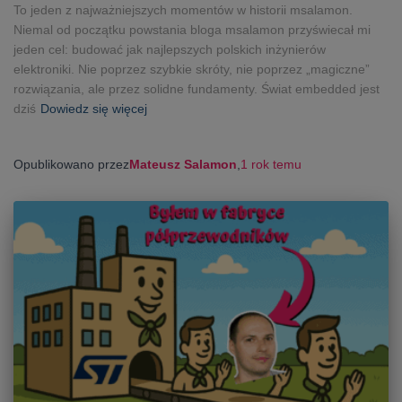
To jeden z najważniejszych momentów w historii msalamon.
Niemal od początku powstania bloga msalamon przyświecał mi
jeden cel: budować jak najlepszych polskich inżynierów
elektroniki. Nie poprzez szybkie skróty, nie poprzez „magiczne”
rozwiązania, ale przez solidne fundamenty. Świat embedded jest
dziś
Dowiedz się więcej
Opublikowano przez
Mateusz Salamon
,
1 rok
temu