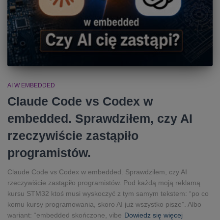
AI W EMBEDDED
Claude Code vs Codex w
embedded. Sprawdziłem, czy AI
rzeczywiście zastąpiło
programistów.
Claude Code vs Codex w embedded. Sprawdziłem, czy AI
rzeczywiście zastąpiło programistów. Pod każdą moją reklamą
kursu STM32 ktoś musi wyskoczyć z tym samym tekstem: “po co
komu kursy programowania, skoro AI już wszystko pisze”. Albo
wariant: “embedded skończone, vibe
Dowiedz się więcej