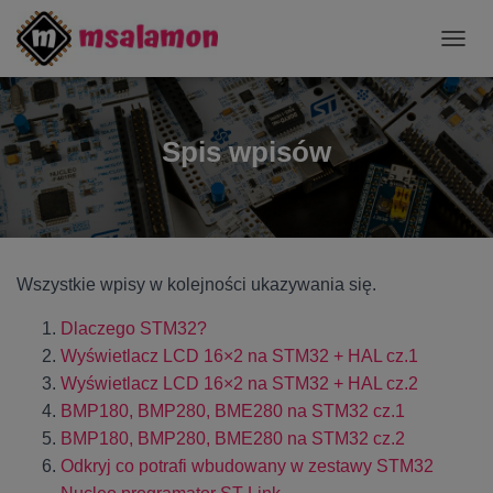
P
R
Z
E
Ł
Spis wpisów
Ą
C
Z
N
A
W
Wszystkie wpisy w kolejności ukazywania się.
I
G
A
Dlaczego STM32?
C
Wyświetlacz LCD 16×2 na STM32 + HAL cz.1
J
Wyświetlacz LCD 16×2 na STM32 + HAL cz.2
Ę
BMP180, BMP280, BME280 na STM32 cz.1
BMP180, BMP280, BME280 na STM32 cz.2
Odkryj co potrafi wbudowany w zestawy STM32