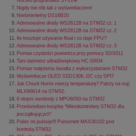
Nucleo programator ST-Link
Nigdy nie rób tak z wyświetlaczem!
Nieśmiertelny DS18B20
Adresowalne diody WS2812B na STM32 cz. 1
Adresowalne diody WS2812B na STM32 cz. 2
Ile kosztuje używanie float i co daje FPU?
Adresowalne diody WS2812B na STM32 cz. 3
Pomiar czystości powietrza przy pomocy SDS011
Tani dalmierz ultradźwiękowy HC-SR04
Pomiar natężenia światła z wykorzystaniem STM32
Wyświetlacze OLED SSD1306. I2C czy SPI?
Jak Chuck Norris mierzy temperaturę? Patrzy na nią!
MLX90614 na STM32.
6 stopni swobody z MPU6050 na STM32
Prześwietlam książkę “Mikrokontrolery STM32 dla
początkujących”
Palec mi pulsuje!!! Pulsometr MAX30102 pod
kontrolą STM32.