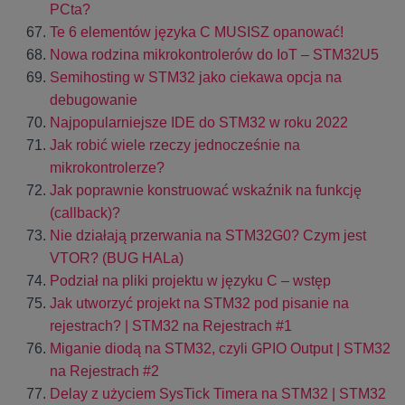
PCta?
Te 6 elementów języka C MUSISZ opanować!
Nowa rodzina mikrokontrolerów do IoT – STM32U5
Semihosting w STM32 jako ciekawa opcja na
debugowanie
Najpopularniejsze IDE do STM32 w roku 2022
Jak robić wiele rzeczy jednocześnie na
mikrokontrolerze?
Jak poprawnie konstruować wskaźnik na funkcję
(callback)?
Nie działają przerwania na STM32G0? Czym jest
VTOR? (BUG HALa)
Podział na pliki projektu w języku C – wstęp
Jak utworzyć projekt na STM32 pod pisanie na
rejestrach? | STM32 na Rejestrach #1
Miganie diodą na STM32, czyli GPIO Output | STM32
na Rejestrach #2
Delay z użyciem SysTick Timera na STM32 | STM32