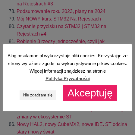
na Rejestrach #3
Podsumowanie roku 2023, plany na 2024
Mój NOWY kurs: STM32 Na Rejestrach
Czytanie przycisku na STM32 | STM32 na
Rejestrach #4
Robienie 3 rzeczy jednocześnie, czyli jak
zrealizować Timer Programowy? | STM32 na
Blog msalamon.pl wykorzystuje pliki cookies. Korzystając ze
Rejestrach #5
strony wyrażasz zgodę na wykorzystywanie plików cookies.
Komunikacja UART na STM32. Transmisja do PC |
Więcej informacji znajdziesz na stronie
STM32 na Rejestrach #6
Polityka Prywatności
Byłem w fabryce ST Microelectronics
Jak
wyglądała wizyta?
Akceptuję
To jeden z najważniejszych momentów w historii
Nie zgadzam się
msalamon.
Nowa rodzina STM32C5 i HAL2 – początek dużej
zmiany w ekosystemie ST
Nowy HAL2, nowy CubeMX2, nowe IDE. ST odcina
stary i nowy świat