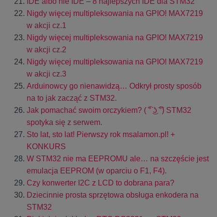
IDE albo nie IDE – 8 najlepszych IDE dla STM32
Nigdy więcej multipleksowania na GPIO! MAX7219
w akcji cz.1
Nigdy więcej multipleksowania na GPIO! MAX7219
w akcji cz.2
Nigdy więcej multipleksowania na GPIO! MAX7219
w akcji cz.3
Arduinowcy go nienawidzą… Odkrył prosty sposób
na to jak zacząć z STM32.
Jak pomachać swoim orczykiem? ( ͡° ͜ʖ ͡°) STM32
spotyka się z serwem.
Sto lat, sto lat! Pierwszy rok msalamon.pl! +
KONKURS
W STM32 nie ma EEPROMU ale… na szczęście jest
emulacja EEPROM (w oparciu o F1, F4).
Czy konwerter I2C z LCD to dobrana para?
Dziecinnie prosta sprzętowa obsługa enkodera na
STM32