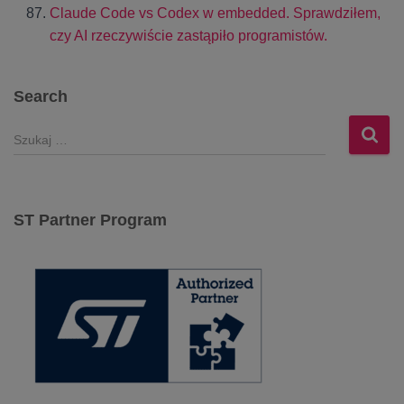
Claude Code vs Codex w embedded. Sprawdziłem,
czy AI rzeczywiście zastąpiło programistów.
Search
S
z
u
k
a
ST Partner Program
j
: