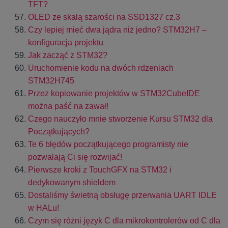
TFT?
OLED ze skalą szarości na SSD1327 cz.3
Czy lepiej mieć dwa jądra niż jedno? STM32H7 –
konfiguracja projektu
Jak zacząć z STM32?
Uruchomienie kodu na dwóch rdzeniach
STM32H745
Przez kopiowanie projektów w STM32CubeIDE
można paść na zawał!
Czego nauczyło mnie stworzenie Kursu STM32 dla
Początkujących?
Te 6 błędów początkującego programisty nie
pozwalają Ci się rozwijać!
Pierwsze kroki z TouchGFX na STM32 i
dedykowanym shieldem
Dostaliśmy świetną obsługę przerwania UART IDLE
w HALu!
Czym się różni język C dla mikrokontrolerów od C dla