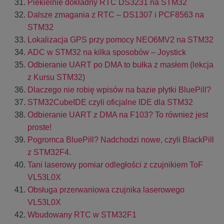
Piekielnie dokładny RTC DS3231 na STM32
Dalsze zmagania z RTC – DS1307 i PCF8563 na
STM32
Lokalizacja GPS przy pomocy NEO6MV2 na STM32
ADC w STM32 na kilka sposobów – Joystick
Odbieranie UART po DMA to bułka z masłem (lekcja
z Kursu STM32)
Dlaczego nie robię wpisów na bazie płytki BluePill?
STM32CubeIDE czyli oficjalne IDE dla STM32
Odbieranie UART z DMA na F103? To również jest
proste!
Pogromca BluePill? Nadchodzi nowe, czyli BlackPill
z STM32F4.
Tani laserowy pomiar odległości z czujnikiem ToF
VL53L0X
Obsługa przerwaniowa czujnika laserowego
VL53L0X
Wbudowany RTC w STM32F1