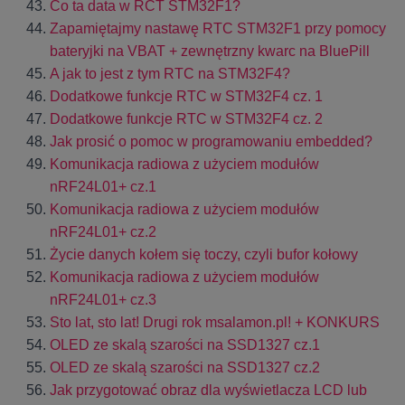
Co ta data w RCT STM32F1?
Zapamiętajmy nastawę RTC STM32F1 przy pomocy
bateryjki na VBAT + zewnętrzny kwarc na BluePill
A jak to jest z tym RTC na STM32F4?
Dodatkowe funkcje RTC w STM32F4 cz. 1
Dodatkowe funkcje RTC w STM32F4 cz. 2
Jak prosić o pomoc w programowaniu embedded?
Komunikacja radiowa z użyciem modułów
nRF24L01+ cz.1
Komunikacja radiowa z użyciem modułów
nRF24L01+ cz.2
Życie danych kołem się toczy, czyli bufor kołowy
Komunikacja radiowa z użyciem modułów
nRF24L01+ cz.3
Sto lat, sto lat! Drugi rok msalamon.pl! + KONKURS
OLED ze skalą szarości na SSD1327 cz.1
OLED ze skalą szarości na SSD1327 cz.2
Jak przygotować obraz dla wyświetlacza LCD lub