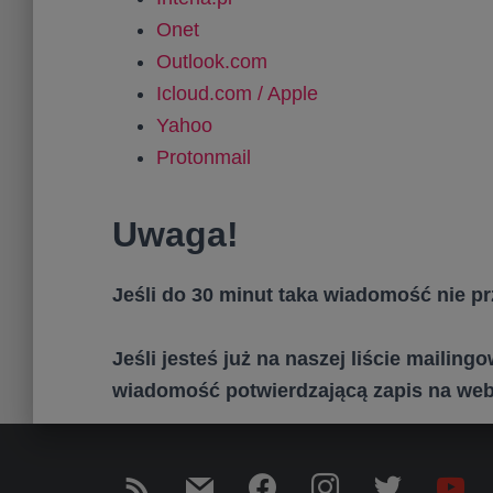
Onet
Outlook.com
Icloud.com / Apple
Yahoo
Protonmail
Uwaga!
Jeśli do 30 minut taka wiadomość nie pr
Jeśli jesteś już na naszej liście mailing
wiadomość potwierdzającą zapis na we
R
M
F
I
T
Y