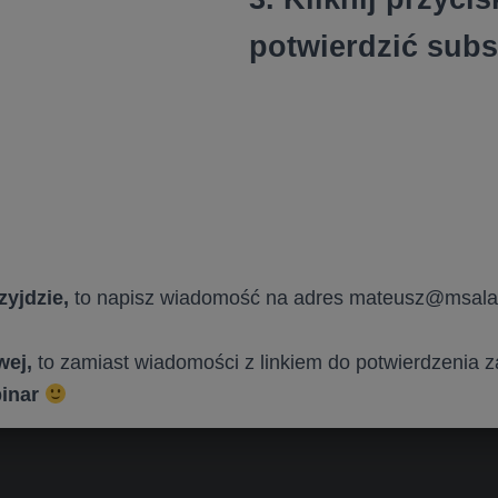
potwierdzić subs
zyjdzie,
to napisz wiadomość na adres mateusz@msala
owej,
to zamiast wiadomości z linkiem do potwierdzenia za
binar