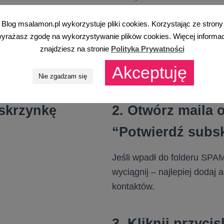
Blog msalamon.pl wykorzystuje pliki cookies. Korzystając ze strony
wiadomienie o webinarze
yrażasz zgodę na wykorzystywanie plików cookies. Więcej informac
znajdziesz na stronie
Polityka Prywatności
tylko 3 kroki
⬇
Akceptuję
Nie zgadzam się
skrzynkę
2. Otwórz maila o
“Potwierdź subs
Jeśli wpadł do folderu SPA
wyciągnij – najlepiej dodaj 
kontaktów.
3. Kliknij przyci