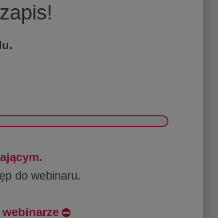
zapis!
lu.
zającym
.
ęp do webinaru.
 webinarze