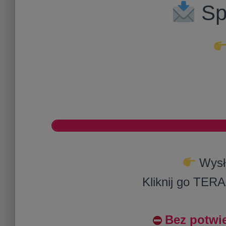
Spr
Wysła
Kliknij go TER
Bez potwi