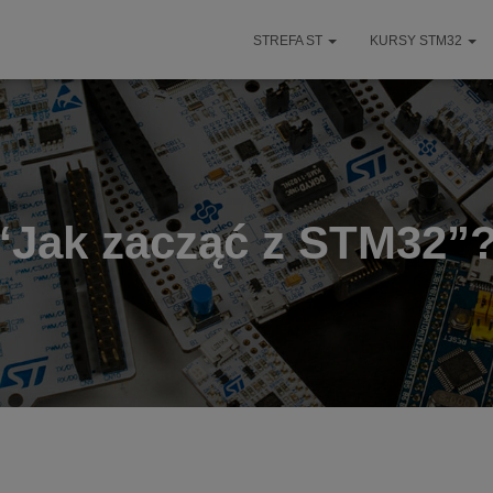
STREFA ST
KURSY STM32
“Jak zacząć z STM32”? 