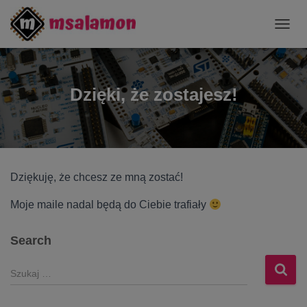
P
R
Z
E
Ł
Dzięki, że zostajesz!
Ą
C
Z
N
A
W
Dziękuję, że chcesz ze mną zostać!
I
G
A
Moje maile nadal będą do Ciebie trafiały
C
J
Search
Ę
S
z
u