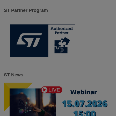
k
a
ST Partner Program
j
:
ST News