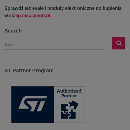
Sprawdź też evale i moduły elektroniczne do kupienia
w
sklep.msalamon.pl
Search
S
z
u
k
a
ST Partner Program
j
: