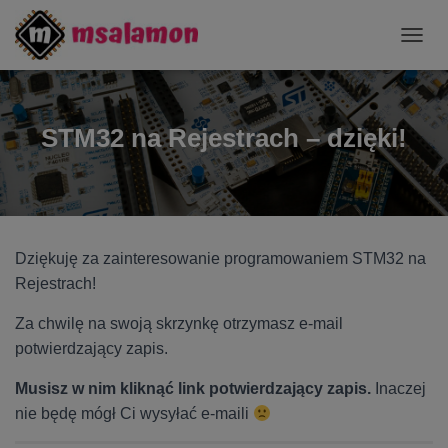
P
R
Z
E
Ł
STM32 na Rejestrach – dzięki!
Ą
C
Z
N
A
W
Dziękuję za zainteresowanie programowaniem STM32 na
I
G
Rejestrach!
A
C
Za chwilę na swoją skrzynkę otrzymasz e-mail
J
potwierdzający zapis.
Ę
Musisz w nim kliknąć link potwierdzający zapis.
Inaczej
nie będę mógł Ci wysyłać e-maili