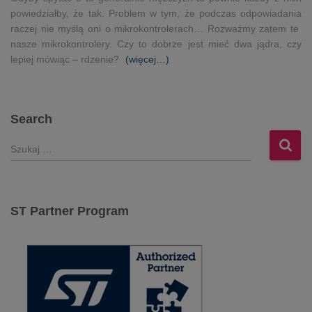
powiedziałby, że tak. Problem w tym, że podczas odpowiadania
raczej nie myślą oni o mikrokontrolerach… Rozważmy zatem te
nasze mikrokontrolery. Czy to dobrze jest mieć dwa jądra, czy
lepiej mówiąc – rdzenie?
(więcej…)
Search
S
z
u
k
a
ST Partner Program
j
: