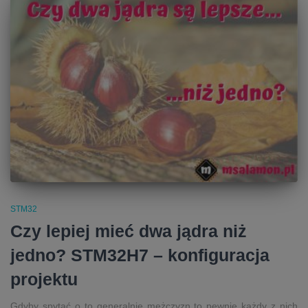
STM32
Czy lepiej mieć dwa jądra niż
jedno? STM32H7 – konfiguracja
projektu
Gdyby spytać o to generalnie mężczyzn to pewnie każdy z nich