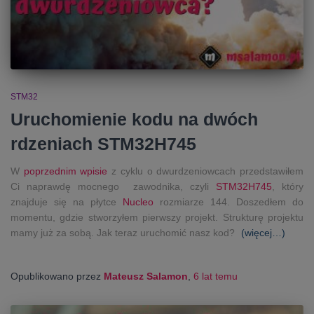
STM32
Uruchomienie kodu na dwóch
rdzeniach STM32H745
W
poprzednim wpisie
z cyklu o dwurdzeniowcach przedstawiłem
Ci naprawdę mocnego zawodnika, czyli
STM32H745
, który
znajduje się na płytce
Nucleo
rozmiarze 144. Doszedłem do
momentu, gdzie stworzyłem pierwszy projekt. Strukturę projektu
mamy już za sobą. Jak teraz uruchomić nasz kod?
(więcej…)
Opublikowano przez
Mateusz Salamon
,
6 lat
temu