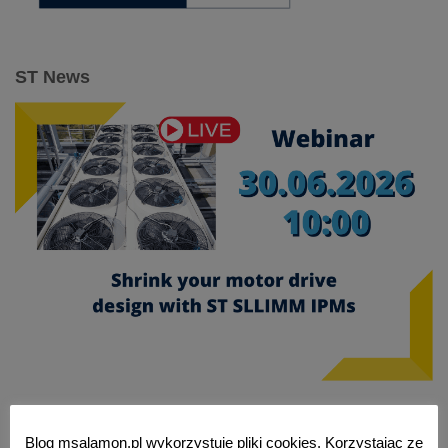
ST News
Blog msalamon.pl wykorzystuje pliki cookies. Korzystając ze