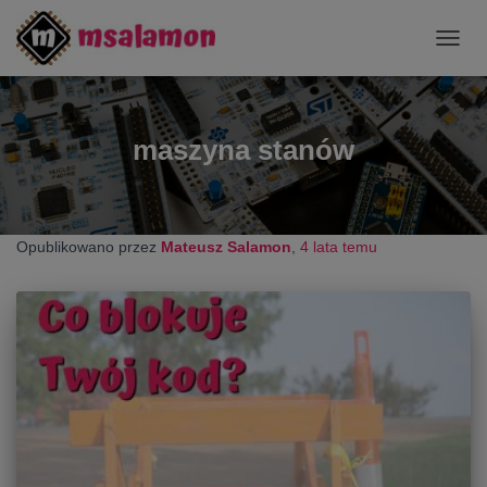
PRZE
NAWI
maszyna stanów
Opublikowano przez
Mateusz Salamon
,
4 lata
temu