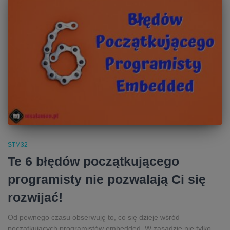
STM32
Te 6 błędów początkującego
programisty nie pozwalają Ci się
rozwijać!
Od pewnego czasu obserwuję to, co się dzieje wśród
początkujących programistów embedded. W zasadzie nie tylko