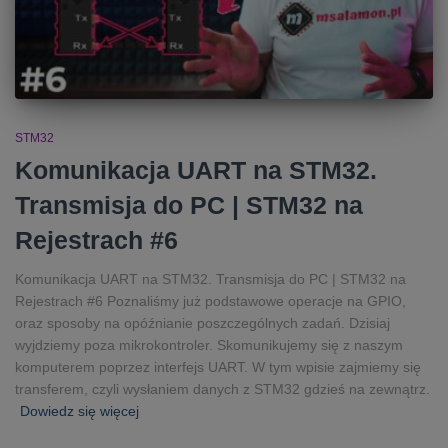
STM32
Komunikacja UART na STM32.
Transmisja do PC | STM32 na
Rejestrach #6
Komunikacja UART na STM32. Transmisja do PC | STM32 na
Rejestrach #6 Poznaliśmy już podstawowe operacje na GPIO,
oraz sposoby na opóźnianie poszczególnych zadań. Dzisiaj
wyjdziemy poza mikrokontroler. Skomunikujemy się z naszym
komputerem poprzez interfejs UART. W tym wpisie zajmiemy się
transferem, czyli wysłaniem danych z STM32 gdzieś na zewnątrz.
Dowiedz się więcej