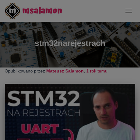
PRZE
NAWI
stm32narejestrach
Opublikowano przez
Mateusz Salamon
,
1 rok
temu