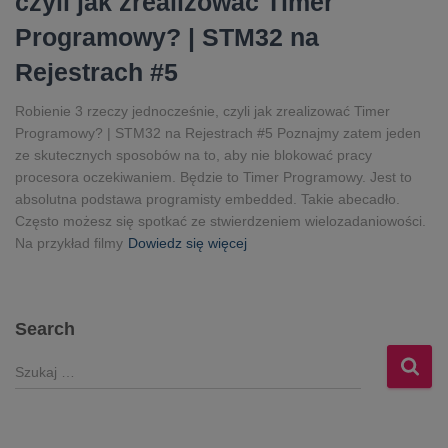
czyli jak zrealizować Timer
Programowy? | STM32 na
Rejestrach #5
Robienie 3 rzeczy jednocześnie, czyli jak zrealizować Timer
Programowy? | STM32 na Rejestrach #5 Poznajmy zatem jeden
ze skutecznych sposobów na to, aby nie blokować pracy
procesora oczekiwaniem. Będzie to Timer Programowy. Jest to
absolutna podstawa programisty embedded. Takie abecadło.
Często możesz się spotkać ze stwierdzeniem wielozadaniowości.
Na przykład filmy
Dowiedz się więcej
Search
S
z
u
k