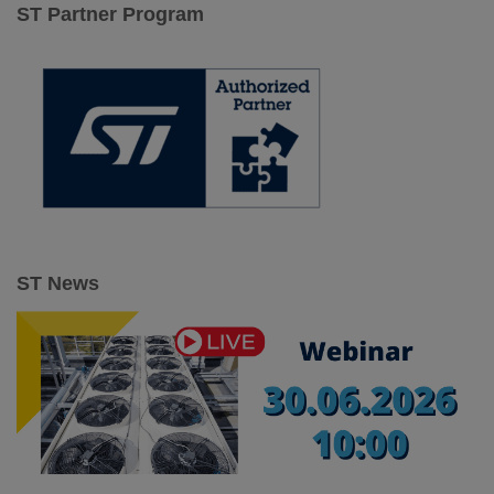
a
ST Partner Program
j
:
ST News