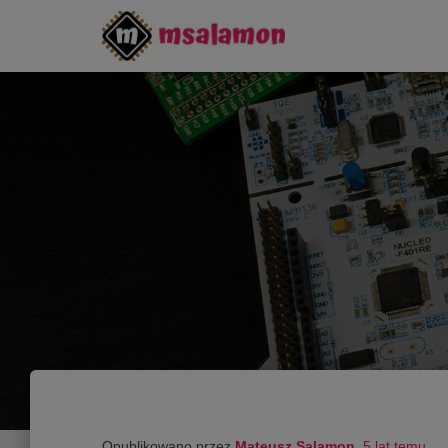
Opublikowano przez
Mateusz Salamon
,
5 lat
temu