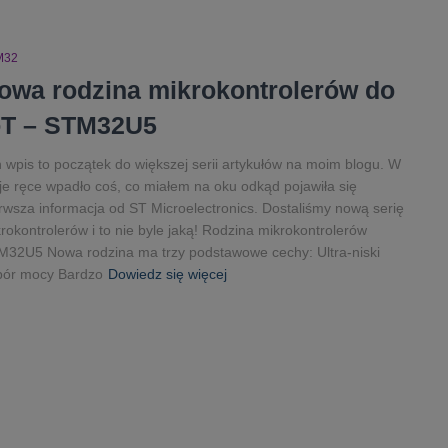
M32
owa rodzina mikrokontrolerów do
oT – STM32U5
 wpis to początek do większej serii artykułów na moim blogu. W
e ręce wpadło coś, co miałem na oku odkąd pojawiła się
rwsza informacja od ST Microelectronics. Dostaliśmy nową serię
rokontrolerów i to nie byle jaką! Rodzina mikrokontrolerów
32U5 Nowa rodzina ma trzy podstawowe cechy: Ultra-niski
bór mocy Bardzo
Dowiedz się więcej