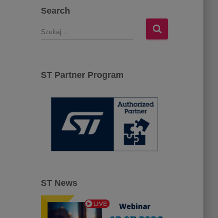
Search
S
z
u
k
a
ST Partner Program
j
:
ST News