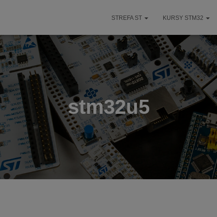
STREFA ST
KURSY STM32
stm32u5