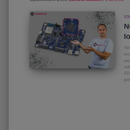
ST
N
I
Ten
moj
pie
mik
STM
po