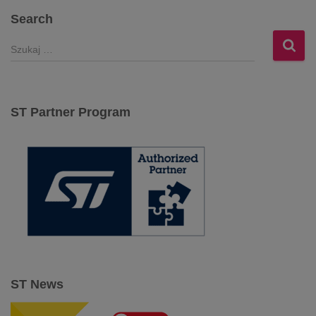
Search
S
z
u
k
a
ST Partner Program
j
:
ST News