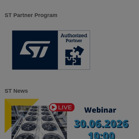
k
a
ST Partner Program
j
:
ST News