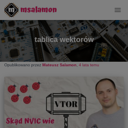
PRZE
NAWI
tablica wektorów
Opublikowano przez
Mateusz Salamon
,
4 lata
temu