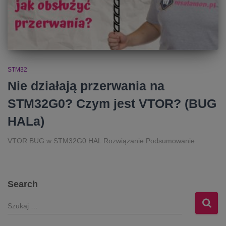
STM32
Nie działają przerwania na
STM32G0? Czym jest VTOR? (BUG
HALa)
VTOR BUG w STM32G0 HAL Rozwiązanie Podsumowanie
Search
S
z
u