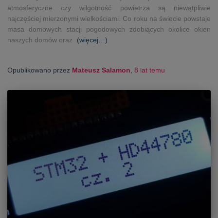
atmosferyczne czy wilgotność powietrza są niewątpliwie
najczęściej mierzonymi wielkościami. Co roku na świecie powstaje
masa domowych stacji pogodowych zdobiących okolice okien
naszych domów oraz
(więcej…)
Opublikowano przez
Mateusz Salamon
,
8 lat
temu