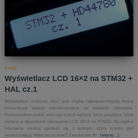
STM32
Wyświetlacz LCD 16×2 na STM32 +
HAL cz.1
Wyświetlacz znakowy 16×2 jest chyba najpopularniejszą formą
komunikacji świata mikrokontrolera ze światem człowieka.
Postanowiłem zrobić mini cykl trzech wpisów, które przybliżą Tobie
różnice w sposobach sterowania LCD 16×2 na STM32. Na ogół w
internecie można spotkać się z jednym, który często jest
wystarczający. Więc po co inne? Zapraszam do
(więcej…)