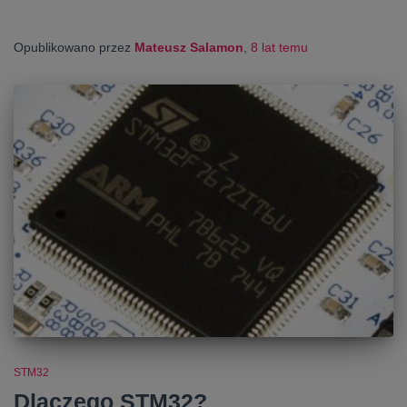
Opublikowano przez
Mateusz Salamon
,
8 lat
temu
STM32
Dlaczego STM32?