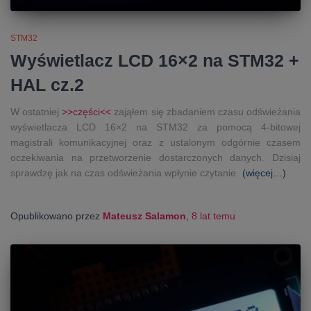
STM32
Wyświetlacz LCD 16×2 na STM32 +
HAL cz.2
W ostatniej
>>części<<
zająłem się zbadaniem czasu odświeżania
wyświetlacza LCD 16×2 na STM32 za pomocą 4-bitowej
magistrali komunikacyjnej oraz z ustalonym odgórnie czasem
oczekiwania na przetworzenie dostarczonych danych. Dzisiaj
sprawdzę jak na czas odświeżania wpłynie czytanie
(więcej…)
Opublikowano przez
Mateusz Salamon
,
8 lat
temu