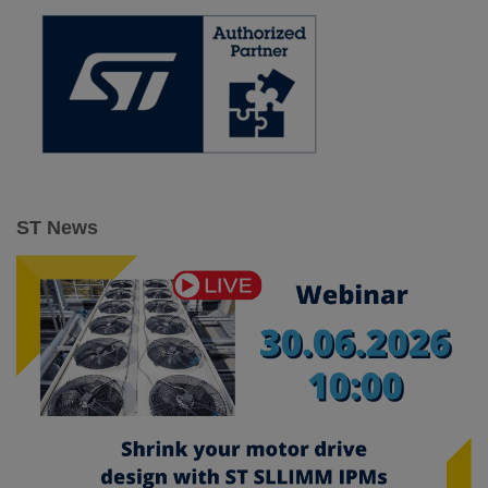
:
ST News