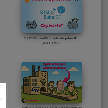
STM32CubeIDE czyli oficjalne IDE
dla STM32
ji
Byłem w fabryce ST Microelectronics