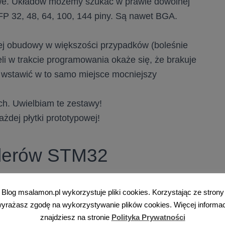
owe. Układów możemy szukać w prawie dowolnej
FP 32, 48, 64, 100, 144 piny. Są nawet BGA.
ej obudowy w większości przypadków (boleśnie
li w trakcie programowania okaże się, że brakuje
wstawić w to samo miejsce mocniejszy
h. Uwielbiam te zestawy!
dej płytki prototypowej!
olerów STM32
a rodzin, które są pogrupowane według swoich
Blog msalamon.pl wykorzystuje pliki cookies. Korzystając ze strony
edstawia wszystkie modele wraz z ich wydajnością
yrażasz zgodę na wykorzystywanie plików cookies. Więcej informac
znajdziesz na stronie
Polityka Prywatności