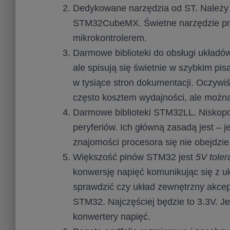
Dedykowane narzędzia od ST. Należy do
STM32CubeMX. Świetne narzędzie prz
mikrokontrolerem.
Darmowe biblioteki do obsługi układó
ale spisują się świetnie w szybkim pis
w tysiące stron dokumentacji. Oczywiśc
często kosztem wydajności, ale można
Darmowe biblioteki STM32LL. Niskopoz
peryferiów. Ich główną zasadą jest – je
znajomości procesora się nie obejdzie,
Większość pinów STM32 jest
5V toler
konwersję napięć komunikując się z u
sprawdzić czy układ zewnętrzny akcep
STM32. Najczęściej będzie to 3.3V. Jeśl
konwertery napięć.