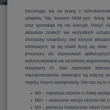
Decydując się na pracę z mikrokontro
układów. Tak, bowiem ARM jest firmą, któ
oraz sprzedaje na nie licencje. Dosyć c
aktualnie znaleźć we wszystkich urząd
chociażby smartfony, bez których aktual
ARMowych. W tej chwili liczą się dwie:
procesory do zastosowań aplikacyjny
wykorzystywane we wcześniej wspomnianyc
Raspberry Pi. Nas natomiast interes
mikrokontrolerów. Wewnątrz tej rodziny ma
między innymi wydajnością. Dla nas są to r
M0 – najtańsze rdzenie o małej wydajn
M0+ – ulepszona wersja rdzenia M0 
M3 – pierwszy historycznie rdzeń Cor