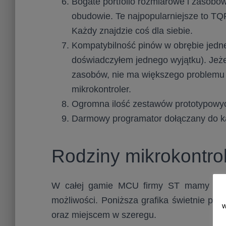
Bogate portfolio rozmiarowe i zasob
obudowie. Te najpopularniejsze to TQ
Każdy znajdzie coś dla siebie.
Kompatybilność pinów w obrębie jedn
doświadczyłem jednego wyjątku). Jeże
zasobów, nie ma większego problemu 
mikrokontroler.
Ogromna ilość zestawów prototypowyc
Darmowy programator dołączany do każ
Rodziny mikrokontr
W całej gamie MCU firmy ST mamy kilk
możliwości. Poniższa grafika świetnie prz
w
oraz miejscem w szeregu.