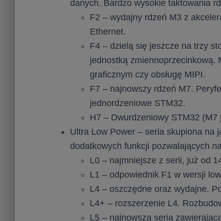
danych. Bardzo wysokie taktowania rd
F2 – wydajny rdzeń M3 z akceler
Ethernet.
F4 – dzielą się jeszcze na trzy 
jednostką zmiennoprzecinkową. 
graficznym czy obsługę MIPI.
F7 – najnowszy rdzeń M7. Peryf
jednordzeniowe STM32.
H7 – Dwurdzeniowy STM32 (M7 j
Ultra Low Power – seria skupiona na 
dodatkowych funkcji pozwalających na 
L0 – najmniejsze z serii, już od 1
L1 – odpowiednik F1 w wersji lo
L4 – oszczędne oraz wydajne. P
L4+ – rozszerzenie L4. Rozbudow
L5 – najnowsza seria zawierają