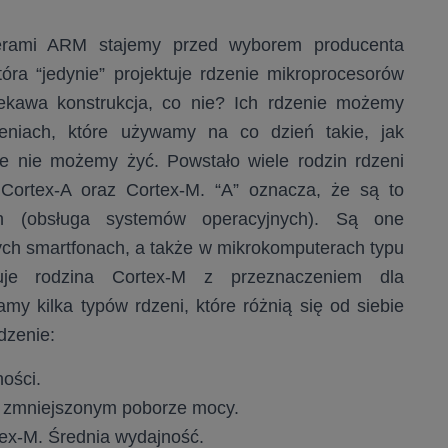
lerami ARM stajemy przed wyborem producenta
ra “jedynie” projektuje rdzenie mikroprocesorów
iekawa konstrukcja, co nie? Ich rdzenie możemy
zeniach, które używamy na co dzień takie, jak
nie nie możemy żyć. Powstało wiele rodzin
rdzeni
 Cortex-A oraz Cortex-M. “A” oznacza, że są to
ch (obsługa systemów operacyjnych). Są one
h smartfonach, a także w mikrokomputerach typu
uje rodzina Cortex-M z przeznaczeniem dla
my kilka typów rdzeni, które różnią się od siebie
dzenie:
ości.
o zmniejszonym poborze mocy.
tex-M. Średnia wydajność.