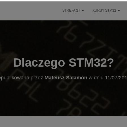
STREFA ST
KURSY STM32
Dlaczego STM32?
publikowano przez
Mateusz Salamon
w dniu
11/07/20