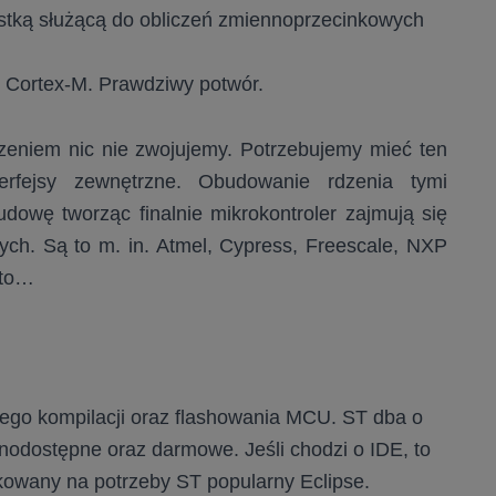
tką służącą do obliczeń zmiennoprzecinkowych
 Cortex-M. Prawdziwy potwór.
eniem nic nie zwojujemy. Potrzebujemy mieć ten
rfejsy zewnętrzne. Obudowanie rdzenia tymi
dowę tworząc finalnie mikrokontroler zajmują się
nych. Są to m. in. Atmel, Cypress, Freescale, NXP
 to…
ego kompilacji oraz flashowania MCU. ST dba o
lnodostępne oraz darmowe. Jeśli chodzi o IDE, to
owany na potrzeby ST popularny Eclipse.