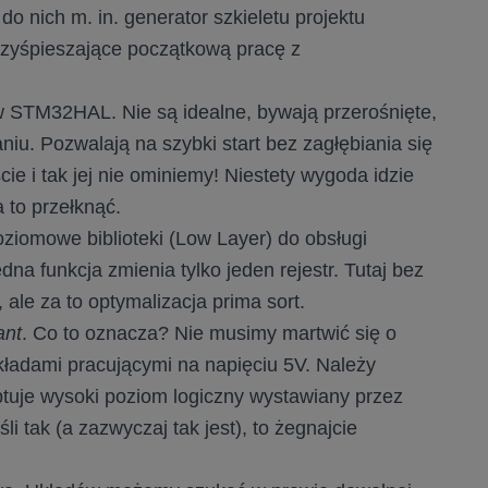
 nich m. in. generator szkieletu projektu
yśpieszające początkową pracę z
w STM32HAL. Nie są idealne, bywają przerośnięte,
aniu. Pozwalają na szybki start bez zagłębiania się
ie i tak jej nie ominiemy! Niestety wygoda idzie
 to przełknąć.
iomowe biblioteki (Low Layer) do obsługi
dna funkcja zmienia tylko jeden rejestr. Tutaj bez
 ale za to optymalizacja prima sort.
ant
. Co to oznacza? Nie musimy martwić się o
kładami pracującymi na napięciu 5V. Należy
tuje wysoki poziom logiczny wystawiany przez
i tak (a zazwyczaj tak jest), to żegnajcie