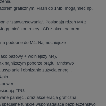
zenia.
atorem graficznym. Flash do 1Mb, mogą mieć np.
stopnie “zaawansowania”. Posiadają rdzeń M4 z
Mogą mieć kontrolery LCD z akceleratorem
eria podobne do M4. Najmocniejsze
ako bazowy + wolniejszy M4).
jak najniższym poborze prądu. Mnóstwo
usypianie i obniżanie zużycia energii.
4-pin.
w-power.
osiadają FPU.
ane pamięci, oraz akceleracja graficzna.
ca specjalne funkcje wspomagające bezpieczeństwo