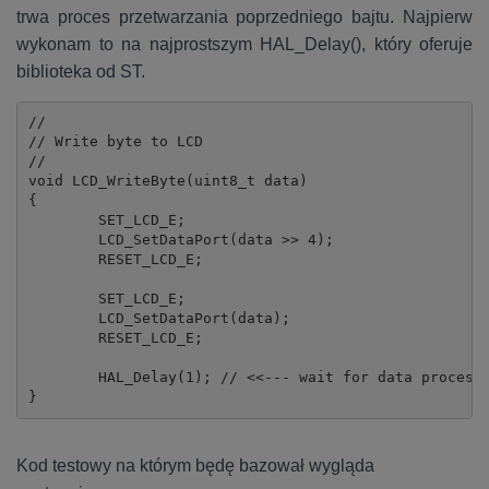
trwa proces przetwarzania poprzedniego bajtu. Najpierw
wykonam to na najprostszym HAL_Delay(), który oferuje
biblioteka od ST.
//

// Write byte to LCD

//

void LCD_WriteByte(uint8_t data)

{

	SET_LCD_E;

	LCD_SetDataPort(data >> 4);

	RESET_LCD_E;

	SET_LCD_E;

	LCD_SetDataPort(data);

	RESET_LCD_E;

	HAL_Delay(1); // <<--- wait for data processing

}
Kod testowy na którym będę bazował wygląda