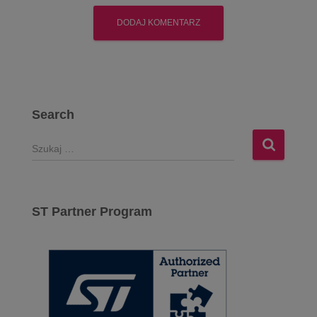
Search
S
z
u
k
a
ST Partner Program
j
: