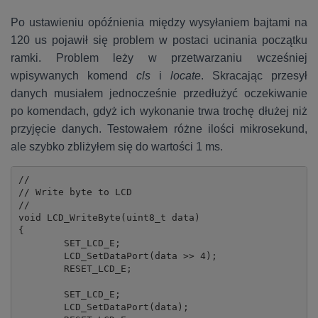
Po ustawieniu opóźnienia między wysyłaniem bajtami na
120 us pojawił się problem w postaci ucinania początku
ramki. Problem leży w przetwarzaniu wcześniej
wpisywanych komend
cls
i
locate
. Skracając przesył
danych musiałem jednocześnie przedłużyć oczekiwanie
po komendach, gdyż ich wykonanie trwa trochę dłużej niż
przyjęcie danych. Testowałem różne ilości mikrosekund,
ale szybko zbliżyłem się do wartości 1 ms.
//

// Write byte to LCD

//

void LCD_WriteByte(uint8_t data)

{

	SET_LCD_E;

	LCD_SetDataPort(data >> 4);

	RESET_LCD_E;

	SET_LCD_E;

	LCD_SetDataPort(data);
