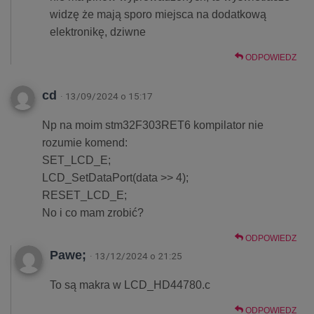
widzę że mają sporo miejsca na dodatkową
elektronikę, dziwne
ODPOWIEDZ
cd
· 13/09/2024 o 15:17
Np na moim stm32F303RET6 kompilator nie
rozumie komend:
SET_LCD_E;
LCD_SetDataPort(data >> 4);
RESET_LCD_E;
No i co mam zrobić?
ODPOWIEDZ
Pawe;
· 13/12/2024 o 21:25
To są makra w LCD_HD44780.c
ODPOWIEDZ