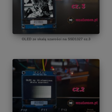
OLED ze skalą szarości na SSD1327 cz.3