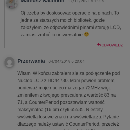
Mateusz Salamon
· 17/11/2021 o 15:35
Oj trzeba by dostosować operacje na pinach. To
jedna ze starszych moich bibliotek, gdzie
założyłem, że odpowiednimi pinami steruję LCD,
zamiast zrobić to uniwersalnie
ODPOWIEDZ
Przerwania
· 04/04/2019 o 23:04
Witam. W końcu zabrałem się za podłączenie pod
Nucleo LCD z HD44780. Mam pewien problem,
ponieważ moje nucleo ma zegar 72MHz więc
zmieniłem z twojego prescalera z wartość 83 na
71, a CounterPeriod pozostawiam wartość
maksymalną (16 bit) czyli 65535. Niestety
wyświetla losowe znaki na wyświetlaczu. Pytanie
dlaczego należy ustawić CounterPeriod, przecież