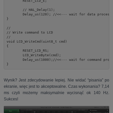
	RESET_LCD_E;

	// HAL_Delay(1);

	Delay_us(120); //<<--- wait for data processing

}

//

// Write command to LCD

//

void LCD_WriteCmd(uint8_t cmd)

{

	RESET_LCD_RS;

	LCD_WriteByte(cmd);

	Delay_us(1000);//<<--- wait for command processing

}
Wynik? Jest zdecydowanie lepiej. Nie widać “pisania” po
ekranie, więc jest to akceptowalne. Czas wykonania? 7,14
ms czyli możemy maksymalnie wycisnąć ok 140 Hz.
Sukces!