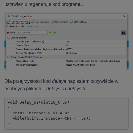
ustawieniu regeneruję kod programu.
Dla przejrzystości kod
delaya
napisałem oczywiście w
osobnych plikach –
delays.c
i
delays.h.
void Delay_us(uint16_t us)

{

  htim3.Instance->CNT = 0;

  while(htim3.Instance->CNT <= us);

}