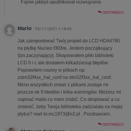
Fajnie jakbyś opublikował rozwiązanie
ODPOWIEDZ
Mario
· 05/11/2021 o 18:05
Jak zaimportować Twój projekt do LCD HD44780
na płytkę Nucleo f303re. Jestem początkujący
(tzn.zaczynający). Skopiowałem pliki biblioteki
LCD h i c ale dostałem kilkadziesiąt błędów.
Poprawiłem nazwy w plikach np:
zstm32f4xx_hal_conf na stm32f3xx_hal_conf.
Mimo wszystkich zmian z plikami zostaje mi
jeszcze ok 9 błedów i kilka warningów. Możesz mi
napisać maila co mam zrobić. Co skopiować a co
zmienić, żeby Twoja biblioteka zadziałała na mojej
płytce? mail to:mc1973@o2.pl . Pozdrawiam.
ODPOWIEDZ