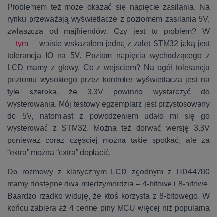
Problemem też może okazać się napięcie zasilania. Na
rynku przeważają wyświetlacze z poziomem zasilania 5V,
zwłaszcza od majfriendów. Czy jest to problem? W
__tym__
wpisie wskazałem jedną z zalet STM32 jaką jest
tolerancja IO na 5V. Poziom napięcia wychodzącego z
LCD mamy z głowy. Co z wejściem? Na ogół tolerancja
poziomu wysokiego przez kontroler wyświetlacza jest na
tyle szeroka, że 3.3V powinno wystarczyć do
wysterowania. Mój testowy egzemplarz jest przystosowany
do 5V, natomiast z powodzeniem udało mi się go
wysterować z STM32. Można też dorwać wersję 3.3V
ponieważ coraz częściej można takie spotkać, ale za
“extra” można “extra” dopłacić.
Do rozmowy z klasycznym LCD zgodnym z HD44780
mamy dostępne dwa międzymordzia – 4-bitowe i 8-bitowe.
Baardzo rzadko widuję, że ktoś korzysta z 8-bitowego. W
końcu zabiera aż 4 cenne piny MCU więcej niż popularna