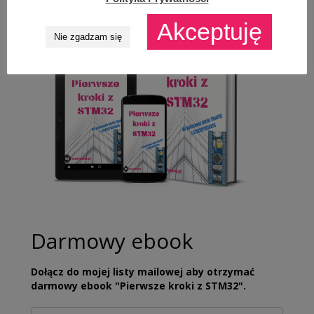
Akceptuję
Nie zgadzam się
Darmowy ebook
Dołącz do mojej listy mailowej aby otrzymać
darmowy ebook "Pierwsze kroki z STM32".