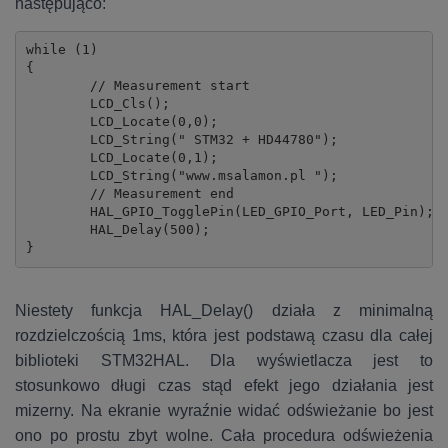
następująco:
while (1)

{

	// Measurement start

	LCD_Cls();

	LCD_Locate(0,0);

	LCD_String(" STM32 + HD44780");

	LCD_Locate(0,1);

	LCD_String("www.msalamon.pl ");

	// Measurement end

	HAL_GPIO_TogglePin(LED_GPIO_Port, LED_Pin);

	HAL_Delay(500);

}
Niestety funkcja HAL_Delay() działa z minimalną
rozdzielczością 1ms, która jest podstawą czasu dla całej
biblioteki STM32HAL. Dla wyświetlacza jest to
stosunkowo długi czas stąd efekt jego działania jest
mizerny. Na ekranie wyraźnie widać odświeżanie bo jest
ono po prostu zbyt wolne. Cała procedura odświeżenia