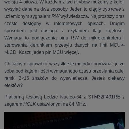
wersja 4-bitowa. W każdym z tych trybów możemy z koleji
wysyłać dane na dwa sposoby. Jeden to ciągły tryb
write
z
uziemionym sygnałem
RW
wyświetlacza. Najprostszy oraz
często dostępny w internetowych opisach. Drugim
sposobem jest obsługa z czytaniem flagi zajętości.
Wymaga to podłączenia pinu
RW
do mikrokontrolera i
sterowania kierunkiem przesyłu danych na linii MCU<-
>LCD. Koszt: jeden pin MCU więcej.
Chciałbym sprawdzić wszystkie te metody i porównać je ze
sobą pod kątem ilości wymaganego czasu przesłania całej
ramki 2×16 znaków do wyświetlacza. Jesteś ciekawy
efektów?
Platformą testową będzie Nucleo-64 z STM32F401RE z
zegarem
HCLK
ustawionym na 84 MHz.