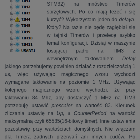
STM32) na mnóstwo Timerów
sprzętowych. Po co mają leżeć i się
kurzyć? Wykorzystam jeden do
delaya
.
Który? Na razie nie będę zagłębiał się
w tajniki Timerów i przelecę szybko
temat konfiguracji. Dzisiaj w maszynie
losującej padło na TIM3 z
wewnętrznym taktowaniem.
Delay
jakiego potrzebujemy powinien działać z rozdzielczością 1
us, więc używając magicznego wzoru wychodzi
wymagane taktowanie na poziomie 1 MHz. Używając
kolejnego magicznego wzoru wychodzi, że przy
taktowaniu 84 Mhz, aby dostarczyć 1 MHz na TIM3
potrzebuję ustawić
prescaler
na wartość 83. Kierunek
zliczania ustawię na
Up, a
CounterPeriod
na wartość
maksymalną czyli 65535(16-bitowy timer). Inne ustawienia
pozostawię przy wartościach domyślnych. Nie włączam
dla Timera żadnych przerwań ani innych cudów. Po