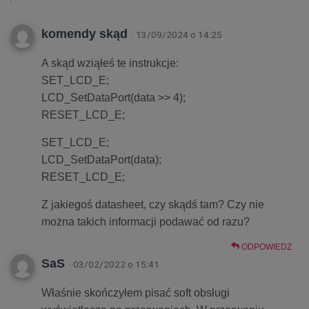
komendy skąd
· 13/09/2024 o 14:25
A skąd wziąłeś te instrukcje:
SET_LCD_E;
LCD_SetDataPort(data >> 4);
RESET_LCD_E;
SET_LCD_E;
LCD_SetDataPort(data);
RESET_LCD_E;
Z jakiegoś datasheet, czy skądś tam? Czy nie
można takich informacji podawać od razu?
ODPOWIEDZ
SaS
· 03/02/2022 o 15:41
Właśnie skończyłem pisać soft obsługi