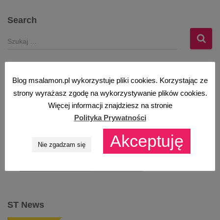
Search
S
z
u
k
Blog msalamon.pl wykorzystuje pliki cookies. Korzystając ze
a
ST Partner Program
j
strony wyrażasz zgodę na wykorzystywanie plików cookies.
:
Więcej informacji znajdziesz na stronie
Polityka Prywatności
Akceptuję
Nie zgadzam się
ST News