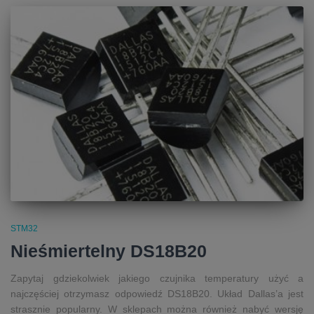
STM32
Nieśmiertelny DS18B20
Zapytaj gdziekolwiek jakiego czujnika temperatury użyć a
najczęściej otrzymasz odpowiedź DS18B20. Układ Dallas’a jest
strasznie popularny. W sklepach można również nabyć wersję