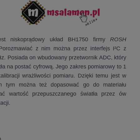
jest niskoprądowy układ BH1750 firmy
ROSH
Porozmawiać z nim można przez interfejs I²C z
Hz. Posiada on wbudowany przetwornik ADC, który
ła na postać cyfrową. Jego zakres pomiarowy to 1
libracji wrażliwości pomiaru. Dzięki temu jest w
iem tym można też dopasować go do materiału
nać wartość przepuszczanego światła przez ów
acji.
)