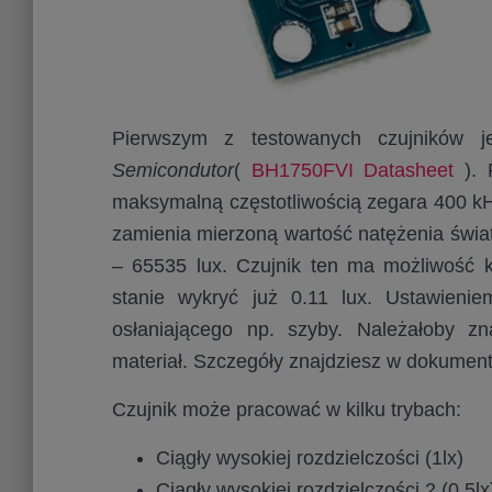
Pierwszym z testowanych czujników 
Semicondutor
(
BH1750FVI Datasheet
). 
maksymalną częstotliwością zegara 400 k
zamienia mierzoną wartość natężenia świat
– 65535 lux. Czujnik ten ma możliwość ka
stanie wykryć już 0.11 lux. Ustawien
osłaniającego np. szyby. Należałoby z
materiał. Szczegóły znajdziesz w dokument
Czujnik może pracować w kilku trybach:
Ciągły wysokiej rozdzielczości (1lx)
Ciągły wysokiej rozdzielczości 2 (0,5lx