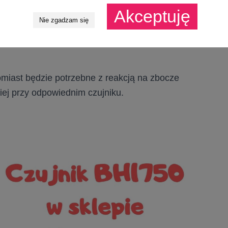
Akceptuję
Nie zgadzam się
omiast będzie potrzebne z reakcją na zbocze
ej przy odpowiednim czujniku.