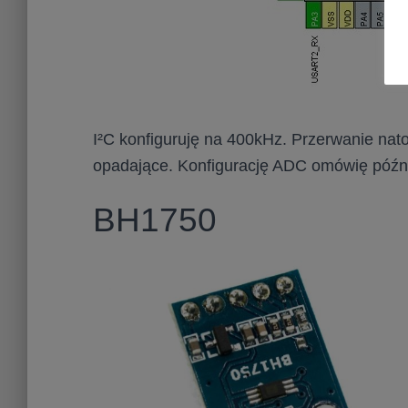
I²C konfiguruję na 400kHz. Przerwanie nat
opadające. Konfigurację ADC omówię późni
BH1750