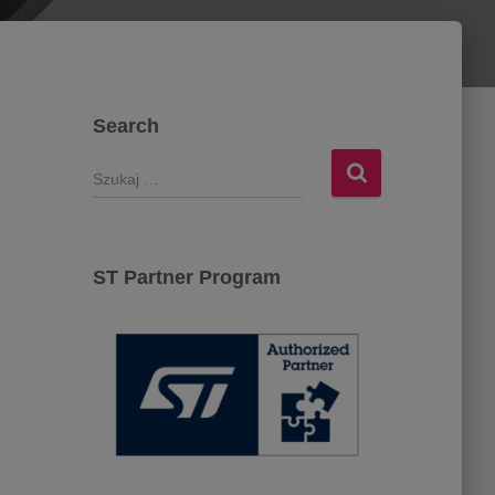
Search
S
z
u
k
a
ST Partner Program
j
: