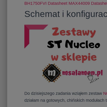
BH1750FVI Datasheet
MAX44009 Datashe
Schemat i konfigura
Do dzisiejszego zadania wziąłem zestaw
N
działam na gotowych, chińskich modułach t