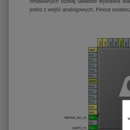
omawianych dzisiaj układów wystawia war
jedno z wejść analogowych. Pinout ostatec
w