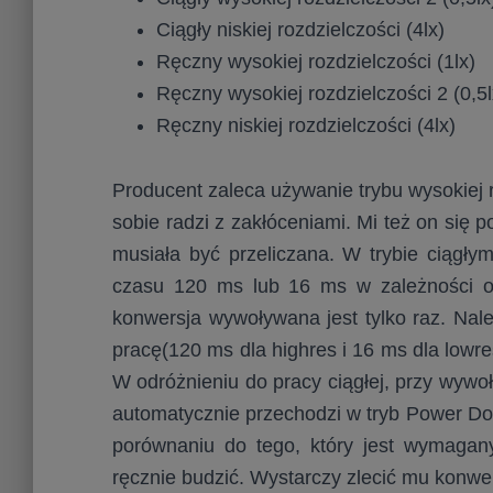
Ciągły niskiej rozdzielczości (4lx)
Ręczny wysokiej rozdzielczości (1lx)
Ręczny wysokiej rozdzielczości 2 (0,5l
Ręczny niskiej rozdzielczości (4lx)
Producent zaleca używanie trybu wysokiej r
sobie radzi z zakłóceniami. Mi też on się 
musiała być przeliczana. W trybie ciągły
czasu 120 ms lub 16 ms w zależności o
konwersja wywoływana jest tylko raz. Na
pracę(120 ms dla highres i 16 ms dla lowr
W odróżnieniu do pracy ciągłej, przy wywo
automatycznie przechodzi w tryb Power Dow
porównaniu do tego, który jest wymagany
ręcznie budzić. Wystarczy zlecić mu konwe