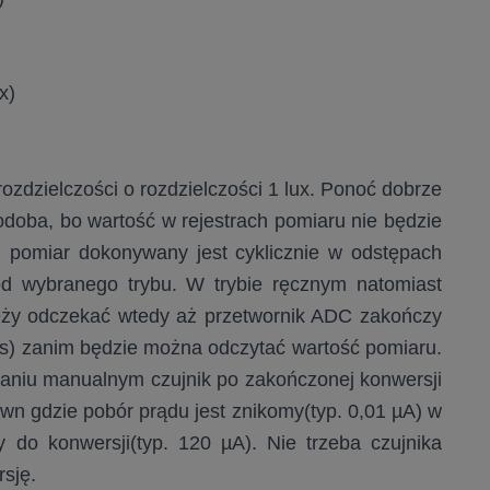
x)
ozdzielczości o rozdzielczości 1 lux. Ponoć dobrze
podoba, bo wartość w rejestrach pomiaru nie będzie
m pomiar dokonywany jest cyklicznie w odstępach
d wybranego trybu. W trybie ręcznym natomiast
leży odczekać wtedy aż przetwornik ADC zakończy
es) zanim będzie można odczytać wartość pomiaru.
łaniu manualnym czujnik po zakończonej konwersji
n gdzie pobór prądu jest znikomy(typ. 0,01 µA) w
 do konwersji(typ. 120 µA). Nie trzeba czujnika
rsję.