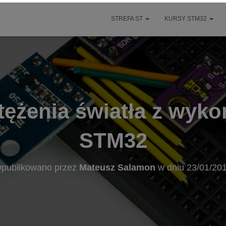
STREFA ST
KURSY STM32
tężenia światła z wyko
STM32
publikowano przez
Mateusz Salamon
w dniu
23/01/20