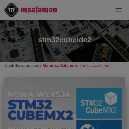
PRZE
NAWI
stm32cubeide2
Opublikowano przez
Mateusz Salamon
,
3 miesiące
temu