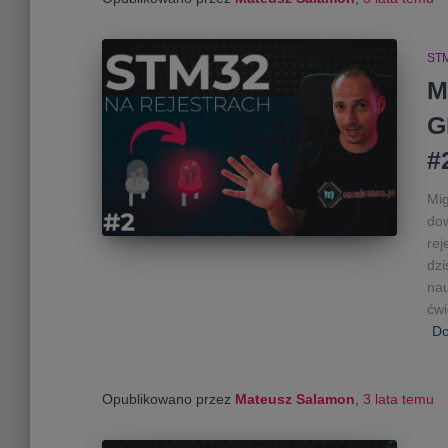
ST
M
G
#
Mig
dow
rej
dzi
nau
ćw
Do
Opublikowano przez
Mateusz Salamon
,
3 lata
temu