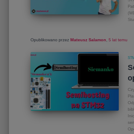
Pat
(MD
Stu
Opublikowano przez
Mateusz Salamon
,
5 lat
temu
ST
S
o
Czy
Pla
Odp
bib
Ini
sem
Op