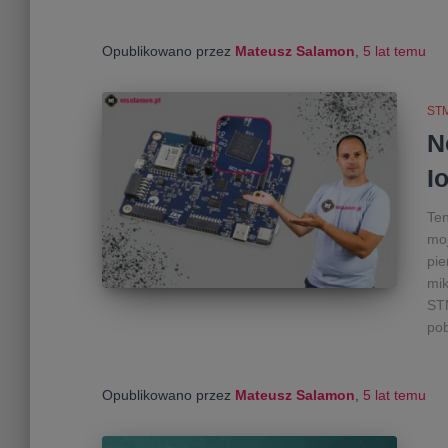
Opublikowano przez
Mateusz Salamon
,
5 lat
temu
ST
N
I
Ten
moj
pie
mik
STM
po
Opublikowano przez
Mateusz Salamon
,
5 lat
temu