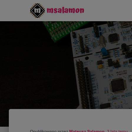
Opublikowano przez
Mateusz Salamon
,
3 lata
temu