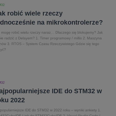
M32
ak robić wiele rzeczy
ednocześnie na mikrokontrolerze?
 mogę robić wielu rzeczy naraz… Dlaczego się blokujemy? Jak
ie radzić z Delayem? 1. Timer programowy / millis 2. Maszyna
nów 3. RTOS – System Czasu Rzeczywistego Gdzie się tego
zyć?
M32
ajpopularniejsze IDE do STM32 w
oku 2022
popularniejsze IDE do STM32 w 2022 roku – wyniki ankiety 1.
M32CubeIDE Link do STM32CubeIDE 2. Visual Studio Code /