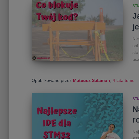
ST
J
j
Nie
sob
sta
uc
Opublikowano przez
Mateusz Salamon
,
4 lata
temu
ST
N
r
Naj
ST