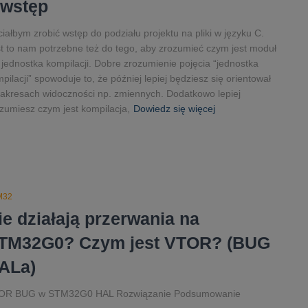
 wstęp
iałbym zrobić wstęp do podziału projektu na pliki w języku C.
t to nam potrzebne też do tego, aby zrozumieć czym jest moduł
 jednostka kompilacji. Dobre zrozumienie pojęcia “jednostka
pilacji” spowoduje to, że później lepiej będziesz się orientował
akresach widoczności np. zmiennych. Dodatkowo lepiej
zumiesz czym jest kompilacja,
Dowiedz się więcej
M32
ie działają przerwania na
TM32G0? Czym jest VTOR? (BUG
ALa)
OR BUG w STM32G0 HAL Rozwiązanie Podsumowanie