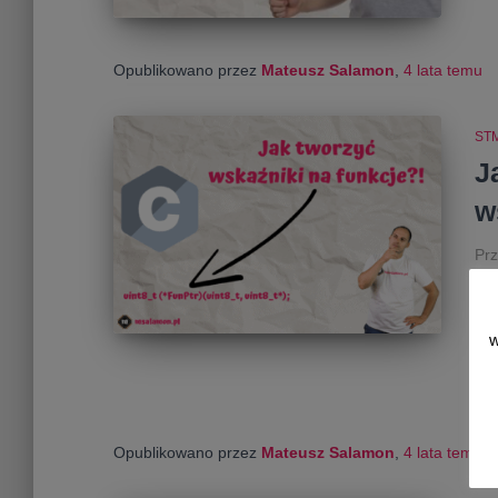
Opublikowano przez
Mateusz Salamon
,
4 lata
temu
ST
J
w
Prz
fun
tru
zwy
w
na 
jak
Opublikowano przez
Mateusz Salamon
,
4 lata
temu