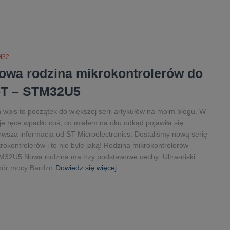
M32
owa rodzina mikrokontrolerów do
oT – STM32U5
 wpis to początek do większej serii artykułów na moim blogu. W
e ręce wpadło coś, co miałem na oku odkąd pojawiła się
rwsza informacja od ST Microelectronics. Dostaliśmy nową serię
rokontrolerów i to nie byle jaką! Rodzina mikrokontrolerów
32U5 Nowa rodzina ma trzy podstawowe cechy: Ultra-niski
bór mocy Bardzo
Dowiedz się więcej