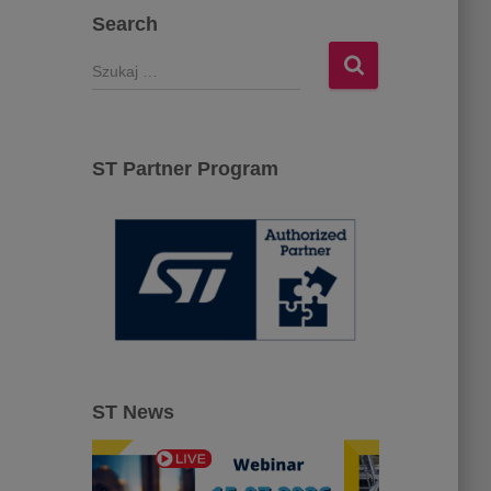
Search
S
z
u
k
a
ST Partner Program
j
:
ST News