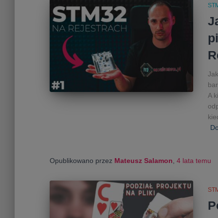
ST
J
p
R
Jak
bar
A k
odp
kie
Do
Opublikowano przez
Mateusz Salamon
,
4 lata
temu
ST
P