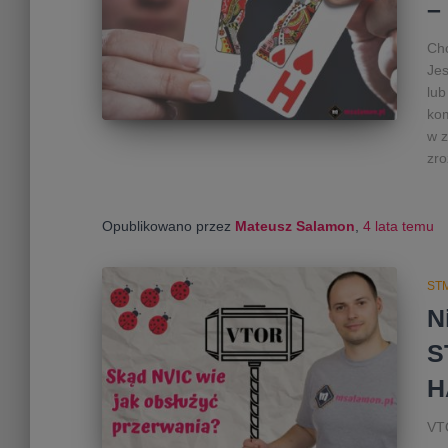
–
Chc
Jes
lub
kom
w z
zro
Opublikowano przez
Mateusz Salamon
,
4 lata
temu
ST
N
S
H
VT