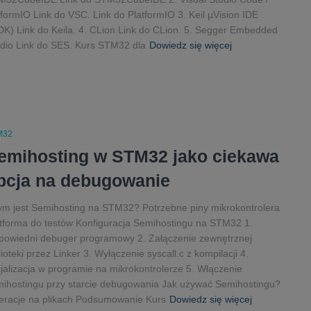
formIO Link do VSC. Link do PlatformIO 3. Keil µVision IDE
K) Link do Keila. 4. CLion Link do CLion. 5. Segger Embedded
dio Link do SES. Kurs STM32 dla
Dowiedz się więcej
M32
emihosting w STM32 jako ciekawa
pcja na debugowanie
m jest Semihosting na STM32? Potrzebne piny mikrokontrolera
tforma do testów Konfiguracja Semihostingu na STM32 1.
owiedni debuger programowy 2. Załączenie zewnętrznej
lioteki przez Linker 3. Wyłączenie syscall.c z kompilacji 4.
cjalizacja w programie na mikrokontrolerze 5. Włączenie
ihostingu przy starcie debugowania Jak używać Semihostingu?
eracje na plikach Podsumowanie Kurs
Dowiedz się więcej