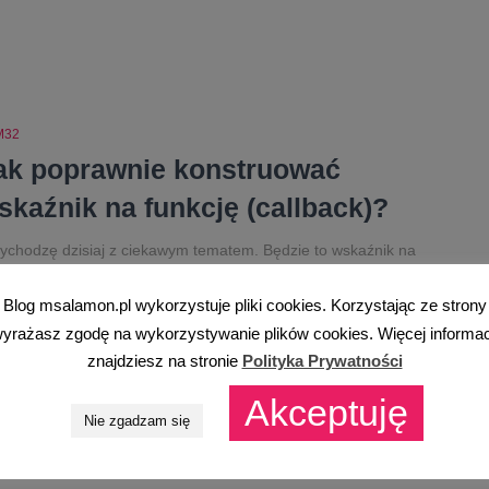
M32
ak poprawnie konstruować
skaźnik na funkcję (callback)?
ychodzę dzisiaj z ciekawym tematem. Będzie to wskaźnik na
kcję. W odróżnieniu od “zwykłych” wskaźników są nieco
dniejsze. Z tego względu, że funkcje definiuje więcej rzeczy niż
Blog msalamon.pl wykorzystuje pliki cookies. Korzystając ze strony
kłą zmienną. Wskaźnik na funkcję Wskaźniki mogą pokazywać
yrażasz zgodę na wykorzystywanie plików cookies. Więcej informac
dowolną komórkę pamięci, a nasz kod programu to nic innego
znajdziesz na stronie
Polityka Prywatności
 kolejne instrukcje w pamięci Flash.
Dowiedz się więcej
Akceptuję
Nie zgadzam się