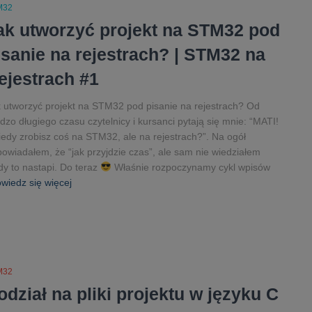
M32
ak utworzyć projekt na STM32 pod
isanie na rejestrach? | STM32 na
ejestrach #1
 utworzyć projekt na STM32 pod pisanie na rejestrach? Od
dzo długiego czasu czytelnicy i kursanci pytają się mnie: “MATI!
iedy zrobisz coś na STM32, ale na rejestrach?”. Na ogół
owiadałem, że “jak przyjdzie czas”, ale sam nie wiedziałem
dy to nastapi. Do teraz
Właśnie rozpoczynamy cykl wpisów
wiedz się więcej
M32
odział na pliki projektu w języku C