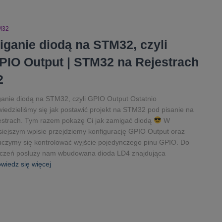
M32
iganie diodą na STM32, czyli
PIO Output | STM32 na Rejestrach
2
anie diodą na STM32, czyli GPIO Output Ostatnio
iedzieliśmy się jak postawić projekt na STM32 pod pisanie na
estrach. Tym razem pokażę Ci jak zamigać diodą
W
siejszym wpisie przejdziemy konfigurację GPIO Output oraz
czymy się kontrolować wyjście pojedynczego pinu GPIO. Do
iczeń posłuży nam wbudowana dioda LD4 znajdująca
wiedz się więcej