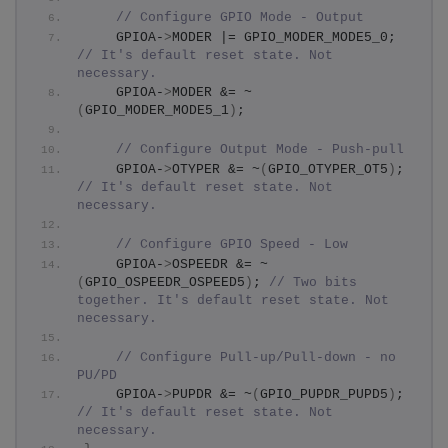
// Configure GPIO Mode - Output
    GPIOA-
>
MODER |= GPIO_MODER_MODE5_0; 
// It's default reset state. Not 
necessary.
    GPIOA-
>
MODER &= ~
(
GPIO_MODER_MODE5_1
)
;
// Configure Output Mode - Push-pull
    GPIOA-
>
OTYPER &= ~
(
GPIO_OTYPER_OT5
)
; 
// It's default reset state. Not 
necessary.
// Configure GPIO Speed - Low
    GPIOA-
>
OSPEEDR &= ~
(
GPIO_OSPEEDR_OSPEED5
)
; 
// Two bits 
together. It's default reset state. Not 
necessary.
// Configure Pull-up/Pull-down - no 
PU/PD
    GPIOA-
>
PUPDR &= ~
(
GPIO_PUPDR_PUPD5
)
; 
// It's default reset state. Not 
necessary.