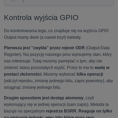
}
Kontrola wyjścia GPIO
Do kontrolowania tego, co znajduje się na wyjściu GPIO
Output mamy dwie (a nawet trzy!) metody.
Pierwsza jest “zwykła” przez rejestr ODR
(Output Data
Register). Na pozycję naszego pinu wpisujemy stan, który
nas interesuje. Tutaj musimy pamiętać o tym, aby nie
zmienić stanu pozostałych wyjść. Przez to ma to
wadę w
postaci złożoności.
Musimy wykonać
kilka operacji
(odczyt rejestru, zmianę jednego bitu, zapis powrotny), aby
osiągnąć zmianę jednego bitu.
Drugim sposobem jest dostęp atomowy
, czyli
wykonujący się w jednej operacji (sam zapis). Metoda ta
bazuje na specjalnym
rejestrze BSRR
.
Reaguje on tylko
na wpisanie jedynki, więc bity które mają zero