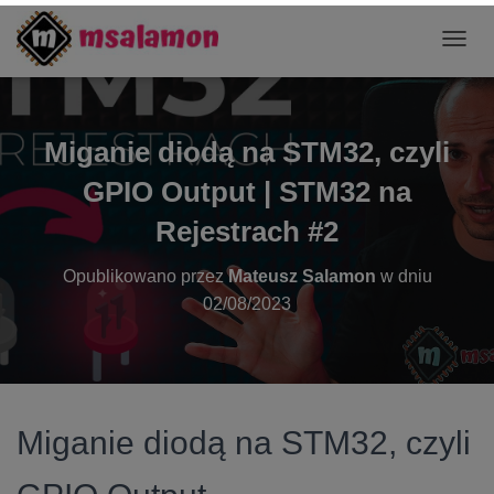
P
R
Z
E
Ł
Miganie diodą na STM32, czyli
Ą
C
GPIO Output | STM32 na
Z
N
Rejestrach #2
A
W
Opublikowano przez
Mateusz Salamon
w dniu
I
02/08/2023
G
A
C
J
Ę
Miganie diodą na STM32, czyli