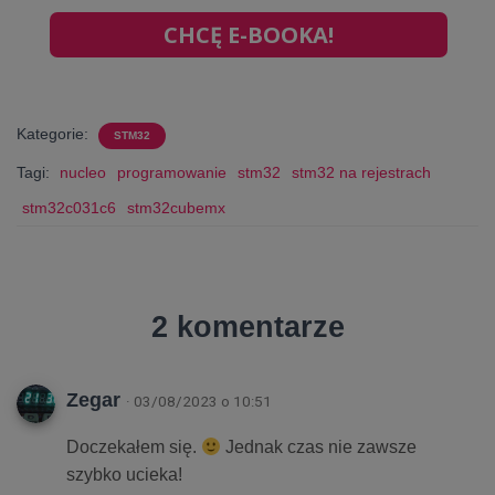
CHCĘ E-BOOKA!
Kategorie:
STM32
Tagi:
nucleo
programowanie
stm32
stm32 na rejestrach
stm32c031c6
stm32cubemx
2 komentarze
Zegar
· 03/08/2023 o 10:51
Doczekałem się.
Jednak czas nie zawsze
szybko ucieka!