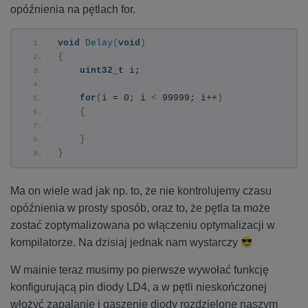
opóźnienia na pętlach for.
void
Delay
(
void
)
{
uint32_t
 i;
for
(
i = 0; i 
<
 99999; i++
)
{
}
}
Ma on wiele wad jak np. to, że nie kontrolujemy czasu
opóźnienia w prosty sposób, oraz to, że pętla ta może
zostać zoptymalizowana po włączeniu optymalizacji w
kompilatorze. Na dzisiaj jednak nam wystarczy
W mainie teraz musimy po pierwsze wywołać funkcję
konfigurującą pin diody LD4, a w pętli nieskończonej
włożyć zapalanie i gaszenie diody rozdzielone naszym