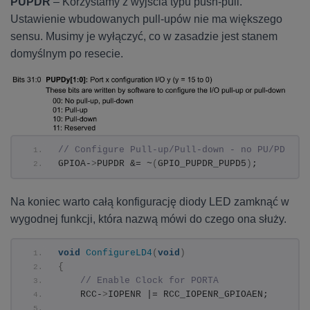
PUPDR
– Korzystamy z wyjścia typu push-pull.
Ustawienie wbudowanych pull-upów nie ma większego
sensu. Musimy je wyłączyć, co w zasadzie jest stanem
domyślnym po resecie.
// Configure Pull-up/Pull-down - no PU/PD
GPIOA-
>
PUPDR &= ~
(
GPIO_PUPDR_PUPD5
)
;
Na koniec warto całą konfigurację diody LED zamknąć w
wygodnej funkcji, która nazwą mówi do czego ona służy.
void
ConfigureLD4
(
void
)
{
// Enable Clock for PORTA
    RCC-
>
IOPENR |= RCC_IOPENR_GPIOAEN;