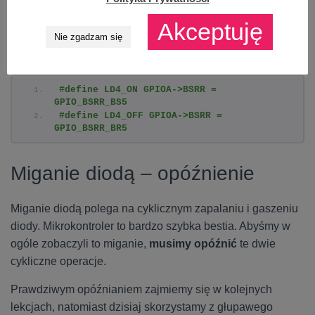
Tak oto możemy kontrolować świecenie diody. Fajnie
Akceptuję
Nie zgadzam się
byłoby jeszcze wyprowadzić wygodne makra, które od
razu powiedzą nam co robią.
#define LD4_ON GPIOA->BSRR = 
GPIO_BSRR_BS5
#define LD4_OFF GPIOA->BSRR = 
GPIO_BSRR_BR5
Miganie diodą – opóźnienie
Miganie diodą polega na cyklicznym zapalaniu i gaszeniu
diody. Mikrokontroler to bardzo szybka bestia. Abyśmy w
ogóle zobaczyli to miganie,
musimy opóźnić
te dwie
cykliczne operacje.
Prawdziwym opóźnianiem zajmiemy się w kolejnych
lekcjach, natomiast dzisiaj skorzystamy z głupawego