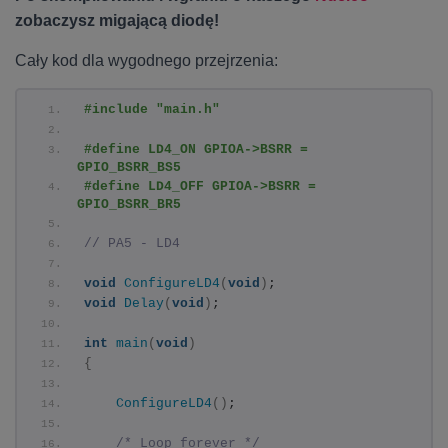
zobaczysz migającą diodę!
Cały kod dla wygodnego przejrzenia:
#include "main.h"
#define LD4_ON GPIOA->BSRR = 
GPIO_BSRR_BS5
#define LD4_OFF GPIOA->BSRR = 
GPIO_BSRR_BR5
// PA5 - LD4
void
ConfigureLD4
(
void
)
;
void
Delay
(
void
)
;
int
main
(
void
)
{
ConfigureLD4
()
;
/* Loop forever */