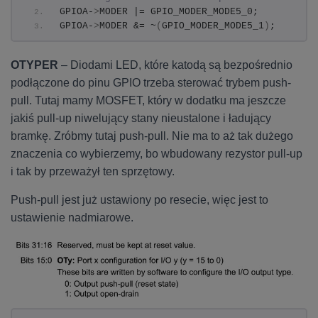
GPIOA-
>
MODER |= GPIO_MODER_MODE5_0;
GPIOA-
>
MODER &= ~
(
GPIO_MODER_MODE5_1
)
;
OTYPER
– Diodami LED, które katodą są bezpośrednio
podłączone do pinu GPIO trzeba sterować trybem push-
pull. Tutaj mamy MOSFET, który w dodatku ma jeszcze
jakiś pull-up niwelujący stany nieustalone i ładujący
bramkę. Zróbmy tutaj push-pull. Nie ma to aż tak dużego
znaczenia co wybierzemy, bo wbudowany rezystor pull-up
i tak by przeważył ten sprzętowy.
Push-pull jest już ustawiony po resecie, więc jest to
ustawienie nadmiarowe.