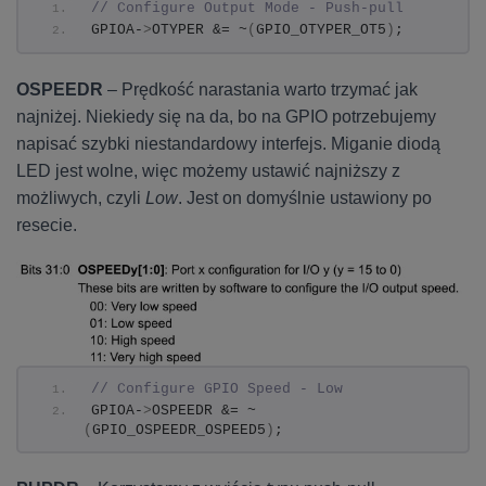
// Configure Output Mode - Push-pull
GPIOA-
>
OTYPER &= ~
(
GPIO_OTYPER_OT5
)
;
OSPEEDR
– Prędkość narastania warto trzymać jak
najniżej. Niekiedy się na da, bo na GPIO potrzebujemy
napisać szybki niestandardowy interfejs. Miganie diodą
LED jest wolne, więc możemy ustawić najniższy z
możliwych, czyli
Low
. Jest on domyślnie ustawiony po
resecie.
// Configure GPIO Speed - Low
GPIOA-
>
OSPEEDR &= ~
(
GPIO_OSPEEDR_OSPEED5
)
;