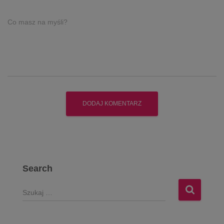
Co masz na myśli?
Search
S
z
u
k