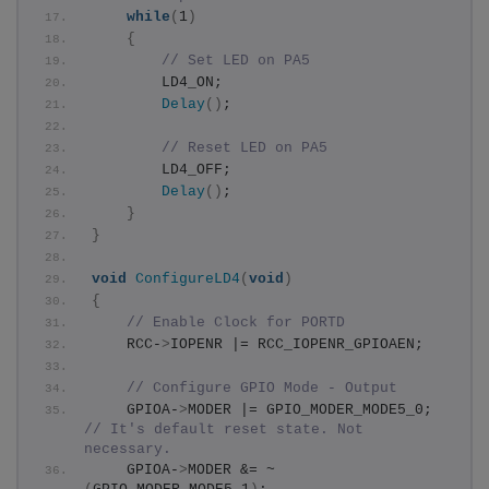
while
(
1
)
{
// Set LED on PA5
        LD4_ON;
Delay
()
;
// Reset LED on PA5
        LD4_OFF;
Delay
()
;
}
}
void
ConfigureLD4
(
void
)
{
// Enable Clock for PORTD
    RCC-
>
IOPENR |= RCC_IOPENR_GPIOAEN;
// Configure GPIO Mode - Output
    GPIOA-
>
MODER |= GPIO_MODER_MODE5_0; 
// It's default reset state. Not 
necessary.
    GPIOA-
>
MODER &= ~