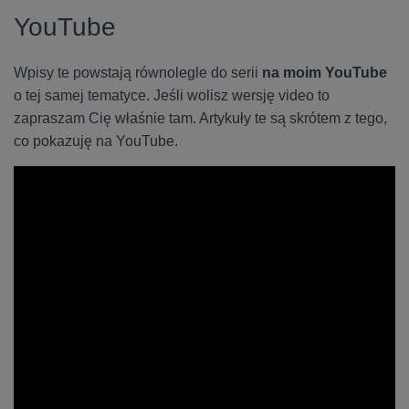
YouTube
Wpisy te powstają równolegle do serii
na moim YouTube
o tej samej tematyce. Jeśli wolisz wersję video to
zapraszam Cię właśnie tam. Artykuły te są skrótem z tego,
co pokazuję na YouTube.