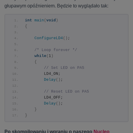
głupawym opóźnieniem. Będzie to wyglądało tak:
int
main
(
void
)
{
ConfigureLD4
()
;
/* Loop forever */
while
(
1
)
{
// Set LED on PA5
        LD4_ON;
Delay
()
;
// Reset LED on PA5
        LD4_OFF;
Delay
()
;
}
}
Po skompilowaniu i wgraniu o naszego
Nucleo