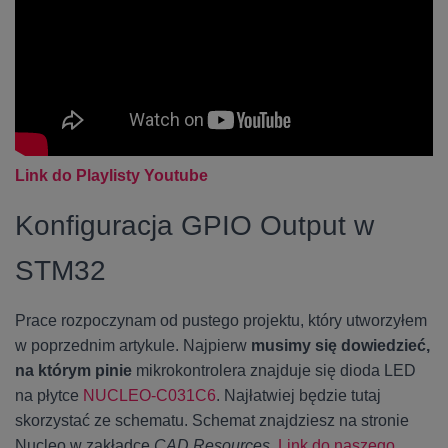
Link do Playlisty Youtube
Konfiguracja GPIO Output w
STM32
Prace rozpoczynam od pustego projektu, który utworzyłem
w poprzednim artykule. Najpierw
musimy się dowiedzieć,
na którym pinie
mikrokontrolera znajduje się dioda LED
na płytce
NUCLEO-C031C6
. Najłatwiej będzie tutaj
skorzystać ze schematu. Schemat znajdziesz na stronie
Nucleo w zakładce
CAD Resources
.
Link do naszego