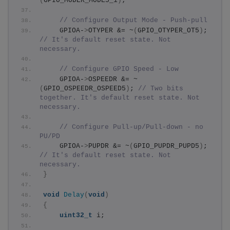
(
GPIO_MODER_MODE5_1
)
;
// Configure Output Mode - Push-pull
    GPIOA-
>
OTYPER &= ~
(
GPIO_OTYPER_OT5
)
; 
// It's default reset state. Not 
necessary.
// Configure GPIO Speed - Low
    GPIOA-
>
OSPEEDR &= ~
(
GPIO_OSPEEDR_OSPEED5
)
; 
// Two bits 
together. It's default reset state. Not 
necessary.
// Configure Pull-up/Pull-down - no 
PU/PD
    GPIOA-
>
PUPDR &= ~
(
GPIO_PUPDR_PUPD5
)
; 
// It's default reset state. Not 
necessary.
}
void
Delay
(
void
)
{
uint32_t
 i;