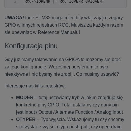
RCC-
>
IOPENR |= RCC_IOPENR_GPIOAEN;
UWAGA!
Inne STM32 mogą mieć bity włączające zegary
GPIO w innych rejestrach RCC. Musisz za każdym razem
się upewniać w Reference Manualu!
Konfiguracja pinu
Gdy już mamy taktowanie na GPIOA to możemy się brać
za jego konfigurację. Wcześniej peryferium to było
nieaktywne i nic byśmy nie zrobili. Co musimy ustawić?
Interesuje nas kilka rejestrów:
MODER
– tutaj ustawiamy tryb w jakim znajdują się
konkretne piny GPIO. Tutaj ustalamy czy dany pin
jest Input / Output / Alternate Function / Analog Input
OTYPER
– Typ wyjścia. Wskazujemy tu czy chcemy
skorzystać z wyjścia typu push-pull, czy open-drain