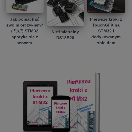
Jak pomachać
Pierwsze kroki z
swoim orczykiem?
TouchGFX na
( ͡° ͜ʖ ͡°) STM32
STM32 i
Nieśmiertelny
spotyka się z
dedykowanym
DS18B20
serwem.
shieldem