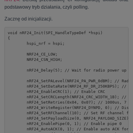
podstawowy tryb działania, czyli polling.
Zacznę od inicjalizacji.
void nRF24_Init(SPI_HandleTypeDef *hspi)

{

	hspi_nrf = hspi;

	NRF24_CE_LOW;

	NRF24_CSN_HIGH;

	nRF24_Delay(5); // Wait for radio power up

	nRF24_SetPALevel(NRF24_PA_PWR_0dBM); // Radio power

	nRF24_SetDataRate(NRF24_RF_DR_250KBPS); // Data Rate

	nRF24_EnableCRC(1); // Enable CRC

	nRF24_SetCRCLength(NRF24_CRC_WIDTH_1B); // CRC Length 1 byte

	nRF24_SetRetries(0x04, 0x07); // 1000us, 7 times

	nRF24_WriteRegister(NRF24_DYNPD, 0); // Disable dynamic payloads for all pipes

	nRF24_SetRFChannel(10); // Set RF channel for transmission

	nRF24_SetPayloadSize(0, NRF24_PAYLOAD_SIZE); // Set 32 bytes payload for pipe 0

	nRF24_EnablePipe(0, 1); // Enable pipe 0

	nRF24_AutoACK(0, 1); // Enable auto ACK for pipe 0
