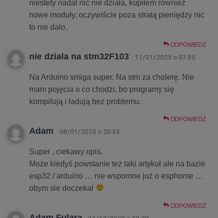
niestety nadal nic nie działa, kupiłem również
nowe moduły, oczywiście poza stratą pieniędzy nic
to nie dało.
ODPOWIEDZ
nie dziala na stm32F103
· 11/01/2025 o 07:35
Na Arduino smiga super. Na stm za cholerę. Nie
mam pojęcia o co chodzi, bo programy się
kompilują i ładują bez problemu.
ODPOWIEDZ
Adam
· 08/01/2025 o 20:33
Super , ciekawy opis.
Może kiedyś powstanie też taki artykuł ale na bazie
esp32 / arduino … nie wspomne już o esphome …
obym sie doczekał
ODPOWIEDZ
Adam Fulara
· 31/12/2020 o 13:28