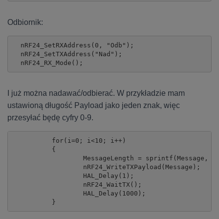
Odbiornik:
  nRF24_SetRXAddress(0, "Odb");

  nRF24_SetTXAddress("Nad");

  nRF24_RX_Mode();
I już można nadawać/odbierać. W przykładzie mam
ustawioną długość Payload jako jeden znak, więc
przesyłać będę cyfry 0-9.
	  for(i=0; i<10; i++)

	  {

		  MessageLength = sprintf(Message, "%d", i );

		  nRF24_WriteTXPayload(Message);

		  HAL_Delay(1);

		  nRF24_WaitTX();

		  HAL_Delay(1000);

	  }