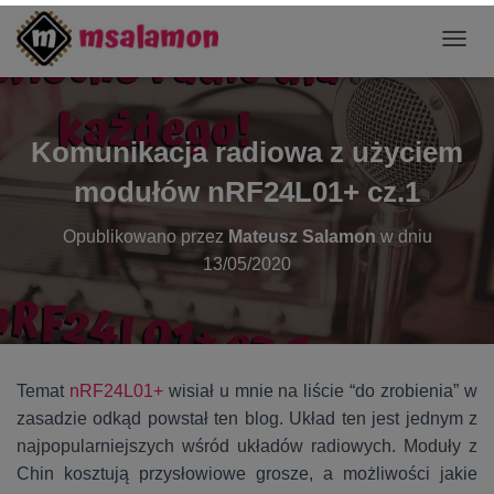
P
R
Z
E
Ł
Komunikacja radiowa z użyciem
Ą
C
modułów nRF24L01+ cz.1
Z
N
Opublikowano przez
Mateusz Salamon
w dniu
A
13/05/2020
W
I
G
A
C
J
Temat
nRF24L01+
wisiał u mnie na liście “do zrobienia” w
Ę
zasadzie odkąd powstał ten blog. Układ ten jest jednym z
najpopularniejszych wśród układów radiowych. Moduły z
Chin kosztują przysłowiowe grosze, a możliwości jakie