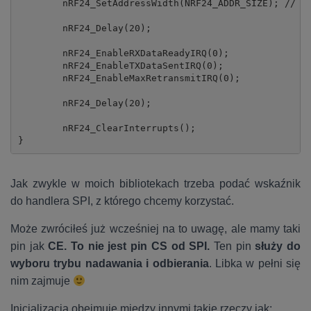
	nRF24_SetAddressWidth(NRF24_ADDR_SIZE); // Set address size

	nRF24_Delay(20);

	nRF24_EnableRXDataReadyIRQ(0);

	nRF24_EnableTXDataSentIRQ(0);

	nRF24_EnableMaxRetransmitIRQ(0);

	nRF24_Delay(20);

	nRF24_ClearInterrupts();

}
Jak zwykle w moich bibliotekach trzeba podać wskaźnik
do handlera SPI, z którego chcemy korzystać.
Może zwróciłeś już wcześniej na to uwagę, ale mamy taki
pin jak
CE. To nie jest pin CS od SPI.
Ten pin
służy do
wyboru trybu nadawania i odbierania
. Libka w pełni się
nim zajmuje
Inicjalizacja obejmuje między innymi takie rzeczy jak: