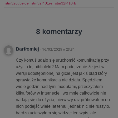
stm32cubeide
stm32f401re
stm32f410rb
8 komentarzy
Bartłomiej
· 16/02/2025 o 23:31
Czy komuś udało się uruchomić komunikację przy
użyciu tej biblioteki? Mam podejrzenie że jest w
wersji udostępnionej na gicie jest jakiś błąd który
sprawia że komunikacja nie działa. Spędziłem
wiele godzin nad tymi modułami, przeczytałem
kilka forów w internecie i wg mnie całkowicie nie
nadają się do użycia, pierwszy raz próbowałem do
nich podejść wiele lat temu, jednak nic nie ruszyło,
bardzo ucieszyłem się widząc ten wpis, ale