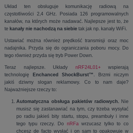
Układ ten obsługuje komunikację radiową na
częstotliwości 2,4 GHz. Posiada 126 programowalnych
kanałów, na których może nadawać. Najlepsze jest to, że
te
kanały nie nachodzą na siebie
tak jak np. kanały WiFi.
Ustawiać można również prędkość transmisji oraz moc
nadajnika. Przyda się do ograniczania poboru mocy. Do
tego również przyda się tryb Power Down.
Teraz najlepsze. Układy
nRF24L01+
wspierają
technologię
Enchanced ShockBurst™
. Brzmi niczym
jakiś dziwny slogan reklamowy. Co to nam daje?
Najważniejsze rzeczy to:
Automatyczna obsługa pakietów radiowych.
Nie
musisz się zastanawiać na tym, czy trzeba wysyłać
po radiu jakieś bity startu, stopu, preambuły i inne
tego typu rzeczy. Do
nRFa
wrzucasz tylko to co
chcesz de facto wysłać i on sam to opakowuje w