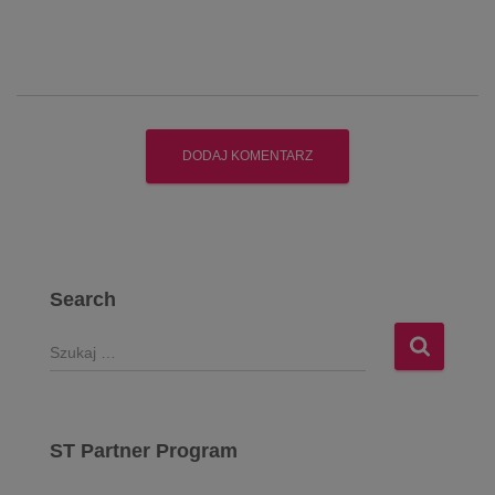
Search
S
z
u
k
a
ST Partner Program
j
: