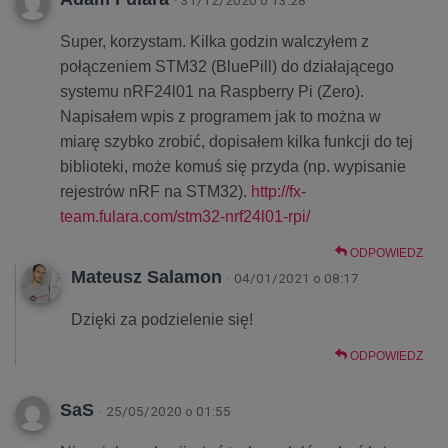
Super, korzystam. Kilka godzin walczyłem z
połączeniem STM32 (BluePill) do działającego
systemu nRF24l01 na Raspberry Pi (Zero).
Napisałem wpis z programem jak to można w
miarę szybko zrobić, dopisałem kilka funkcji do tej
biblioteki, może komuś się przyda (np. wypisanie
rejestrów nRF na STM32).
http://fx-
team.fulara.com/stm32-nrf24l01-rpi/
ODPOWIEDZ
Mateusz Salamon
· 04/01/2021 o 08:17
Dzięki za podzielenie się!
ODPOWIEDZ
SaS
· 25/05/2020 o 01:55