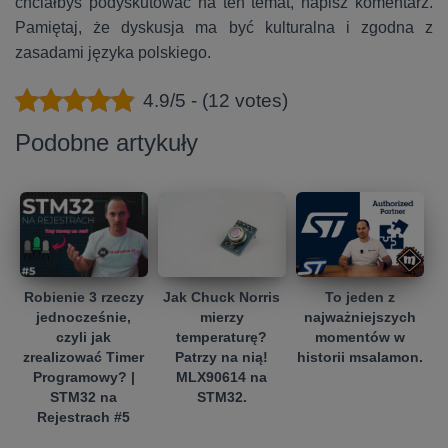
chciałbyś podyskutować na ten temat, napisz komentarz.
Pamiętaj, że dyskusja ma być kulturalna i zgodna z
zasadami języka polskiego.
4.9/5 - (12 votes)
Podobne artykuły
Robienie 3 rzeczy
Jak Chuck Norris
To jeden z
jednocześnie,
mierzy
najważniejszych
czyli jak
temperaturę?
momentów w
zrealizować Timer
Patrzy na nią!
historii msalamon.
Programowy? |
MLX90614 na
STM32 na
STM32.
Rejestrach #5