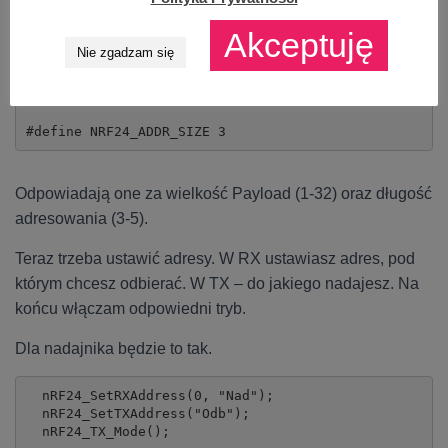
Są jeszcze dwie stałe, które ustawiasz w pliku
Akceptuję
nRF24_Defs.h.
Nie zgadzam się
#define NRF24_PAYLOAD_SIZE 1

#define NRF24_ADDR_SIZE	3
Odpowiadają one za wielkość Payload (1-32) oraz długość
adresowania (3-5).
Teraz trzeba ustawić adresy. W RX ustawiasz adres, pod
którym chcesz odbierać. W TX – do jakiego nadajesz. Na
końcu włączam odpowiedni tryb.
Dla nadajnika będzie to tak.
  nRF24_SetRXAddress(0, "Nad");

  nRF24_SetTXAddress("Odb");

  nRF24_TX_Mode();