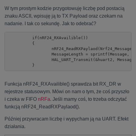
W tym prostym kodzie przygotowuję liczbę pod postacią
znaku ASCII, wpisuję ją to TX Payload oraz czekam na
nadanie. I tak co sekundę. Jak to odebrać?
	  if(nRF24_RXAvailible())

	  {

		  nRF24_ReadRXPaylaod(Nrf24_Message);

		  MessageLength = sprintf(Message, "%c\n\r", Nrf24_Message[0]);

		  HAL_UART_Transmit(&huart2, Message, MessageLength, 1000);

	  }
Funkcja nRF24_RXAvailible() sprawdza bit RX_DR w
rejestrze statusowym. Mówi on nam o tym, że coś przyszło
i czeka w FIFO
nRFa
. Jeśli mamy coś, to trzeba odczytać
funkcją nRF24_ReadRXPaylaod().
Później przywracam liczbę i wypycham ją na UART. Efekt
działania.