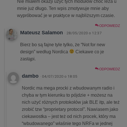
Nie miałem okazji użyć tych modułów choć leża u
mnie już długo. Ten wpis zmotywuje mnie aby
wypróbować je w praktyce w najbliższym czasie.
ODPOWIEDZ
Mateusz Salamon
· 28/05/2020 o 12:37
Bierz bo są fajne tyle tylko, że “Not for new
design” według Nordica
Ciekawe co je
zastąpi.
ODPOWIEDZ
dambo
· 04/07/2020 o 18:05
Nordic ma mega procki z wbudowanym radio i
chyba w tym kierunku to pójdzie + możesz na
nich użyć różnych protokołów jak BLE itp, ale też
zrobić tzw “proprietary protocol”. Nawiasem jako
ciekawostka – jest też od nich procek, który ma
“wbudowanego” właśnie tego NRFa w jednej