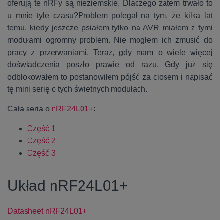
oferują te nRFy są nieziemskie. Dlaczego zatem trwało to
u mnie tyle czasu?
Problem polegał na tym, że kilka lat
temu, kiedy jeszcze psiałem tylko na AVR miałem z tymi
modułami ogromny problem. Nie mogłem ich zmusić do
pracy z przerwaniami. Teraz, gdy mam o wiele więcej
doświadczenia poszło prawie od razu. Gdy już się
odblokowałem to postanowiłem pójść za ciosem i napisać
tę mini serię o tych świetnych modułach.
Cała seria o
nRF24L01+
:
Część 1
Część 2
Część 3
Układ nRF24L01+
Datasheet nRF24L01+