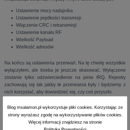
Ustawienie mocy nadajnika
Ustawienie prędkości transmisji
Włączenie CRC i retransmisji
Ustawienie kanału RF
Wielkość Payload
Wielkość adresów
Na końcu są ustawienia przerwań. Na tę chwilę wszystkie
wyłączyłem, ale trzeba je jeszcze skasować. Wyłączone
zostanie tylko odzwierciedlenie na pinie IRQ. Rejestry
zachowują się tak jakby te przerwania były i będziemy z
nich korzystać, aby dowiedzieć się, czy coś przyszło.
Wszystkie te ustawienia, zwłaszcza moc nadawania,
Blog msalamon.pl wykorzystuje pliki cookies. Korzystając ze
prędkość i kanał możesz spokojnie ustawić według swoich
strony wyrażasz zgodę na wykorzystywanie plików cookies.
upodobań. Czy to zmienić w inicjalizacji, czy już później –
Więcej informacji znajdziesz na stronie
to sam zadecydujesz.
Polityka Prywatności