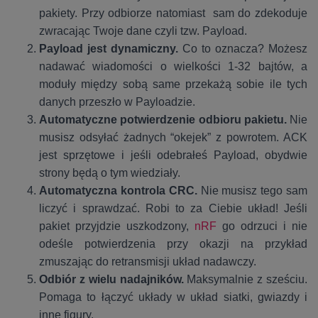
pakiety. Przy odbiorze natomiast sam do zdekoduje
zwracając Twoje dane czyli tzw. Payload.
Payload jest dynamiczny.
Co to oznacza? Możesz
nadawać wiadomości o wielkości 1-32 bajtów, a
moduły między sobą same przekażą sobie ile tych
danych przeszło w Payloadzie.
Automatyczne potwierdzenie odbioru pakietu.
Nie
musisz odsyłać żadnych “okejek” z powrotem. ACK
jest sprzętowe i jeśli odebrałeś Payload, obydwie
strony będą o tym wiedziały.
Automatyczna kontrola CRC.
Nie musisz tego sam
liczyć i sprawdzać. Robi to za Ciebie układ! Jeśli
pakiet przyjdzie uszkodzony,
nRF
go odrzuci i nie
odeśle potwierdzenia przy okazji na przykład
zmuszając do retransmisji układ nadawczy.
Odbiór z wielu nadajników.
Maksymalnie z sześciu.
Pomaga to łączyć układy w układ siatki, gwiazdy i
inne figury.