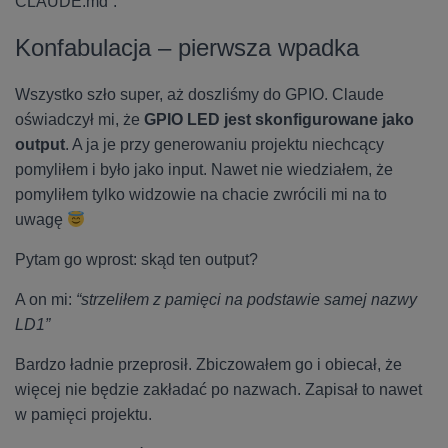
CLAUDE.md”.
Konfabulacja – pierwsza wpadka
Wszystko szło super, aż doszliśmy do GPIO. Claude
oświadczył mi, że
GPIO LED jest skonfigurowane jako
output
. A ja je przy generowaniu projektu niechcący
pomyliłem i było jako input. Nawet nie wiedziałem, że
pomyliłem tylko widzowie na chacie zwrócili mi na to
uwagę
Pytam go wprost: skąd ten output?
A on mi:
“strzeliłem z pamięci na podstawie samej nazwy
LD1”
Bardzo ładnie przeprosił. Zbiczowałem go i obiecał, że
więcej nie będzie zakładać po nazwach. Zapisał to nawet
w pamięci projektu.