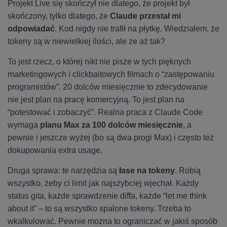
Projekt Live się skończył nie dlatego, że projekt był
skończony, tylko dlatego, że
Claude przestał mi
odpowiadać
. Kod nigdy nie trafił na płytkę. Wiedziałem, że
tokeny są w niewielkiej ilości, ale że aż tak?
To jest rzecz, o której nikt nie pisze w tych pięknych
marketingowych i clickbaitowych filmach o “zastępowaniu
programistów”. 20 dolców miesięcznie to zdecydowanie
nie jest plan na pracę komercyjną. To jest plan na
“potestować i zobaczyć”. Realna praca z Claude Code
wymaga
planu Max za 100 dolców miesięcznie
, a
pewnie i jeszcze wyżej (bo są dwa progi Max) i często też
dokupowania extra usage.
Druga sprawa: te narzędzia są
łase na tokeny
. Robią
wszystko, żeby ci limit jak najszybciej wjechał. Każdy
status gita, każde sprawdzenie diffa, każde “let me think
about it” – to są wszystko spalone tokeny. Trzeba to
wkalkulować. Pewnie można to ograniczać w jakiś sposób