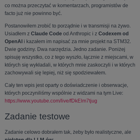
co można przeczytać w komentarzach, programistów de
facto już nie powinno być.
Postanowiłem zrobić to porządnie i w transmisji na żywo.
Usiadłem z
Claude Code
od Anthropic i z
Codexem od
OpenAI
i kazałem im napisać za mnie projekt na STM32.
Dwie godziny. Dwa narzędzia. Jedno zadanie. Poniżej
spisuję wszystko, co z tego wyszło, łącznie z miejscami, w
których się wykładali, w których mnie zaskoczyli i w których
zachowywali się lepiej, niż się spodziewałem.
Cały ten wpis jest oparty o doświadczenie i obserwacje,
których poczyniliśmy wspólnie z widzami na tym Live:
https://www.youtube.com/live/fDkElm7tjug
Zadanie testowe
Zadanie celowo dobrałem tak, żeby było realistyczne, ale
niełatwe dla LLM-ów
: