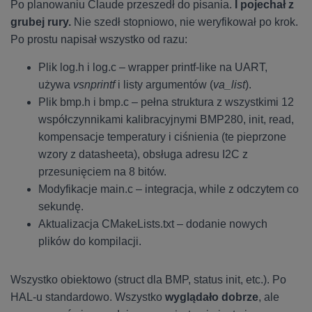
Po planowaniu Claude przeszedł do pisania.
I pojechał z
grubej rury.
Nie szedł stopniowo, nie weryfikował po krok.
Po prostu napisał wszystko od razu:
Plik log.h i log.c – wrapper printf-like na UART,
używa
vsnprintf
i listy argumentów (
va_list
).
Plik bmp.h i bmp.c – pełna struktura z wszystkimi 12
współczynnikami kalibracyjnymi BMP280, init, read,
kompensacje temperatury i ciśnienia (te pieprzone
wzory z datasheeta), obsługa adresu I2C z
przesunięciem na 8 bitów.
Modyfikacje main.c – integracja, while z odczytem co
sekundę.
Aktualizacja CMakeLists.txt – dodanie nowych
plików do kompilacji.
Wszystko obiektowo (struct dla BMP, status init, etc.). Po
HAL-u standardowo. Wszystko
wyglądało dobrze
, ale