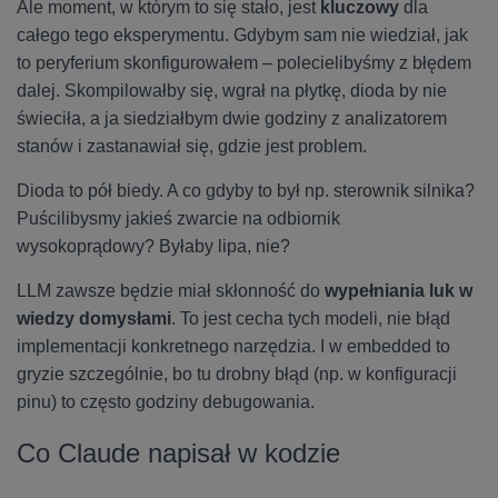
Ale moment, w którym to się stało, jest
kluczowy
dla
całego tego eksperymentu. Gdybym sam nie wiedział, jak
to peryferium skonfigurowałem – polecielibyśmy z błędem
dalej. Skompilowałby się, wgrał na płytkę, dioda by nie
świeciła, a ja siedziałbym dwie godziny z analizatorem
stanów i zastanawiał się, gdzie jest problem.
Dioda to pół biedy. A co gdyby to był np. sterownik silnika?
Puścilibysmy jakieś zwarcie na odbiornik
wysokoprądowy? Byłaby lipa, nie?
LLM zawsze będzie miał skłonność do
wypełniania luk w
wiedzy domysłami
. To jest cecha tych modeli, nie błąd
implementacji konkretnego narzędzia. I w embedded to
gryzie szczególnie, bo tu drobny błąd (np. w konfiguracji
pinu) to często godziny debugowania.
Co Claude napisał w kodzie