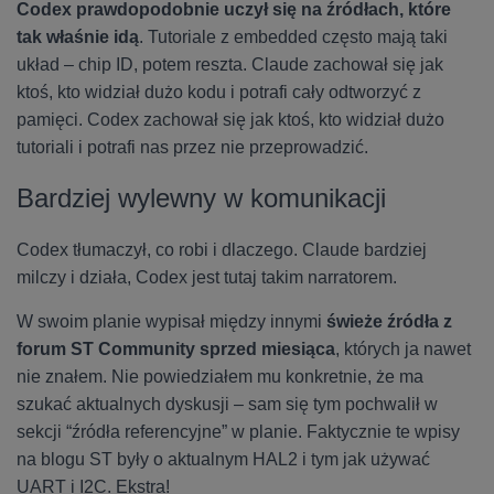
Codex prawdopodobnie uczył się na źródłach, które
tak właśnie idą
. Tutoriale z embedded często mają taki
układ – chip ID, potem reszta. Claude zachował się jak
ktoś, kto widział dużo kodu i potrafi cały odtworzyć z
pamięci. Codex zachował się jak ktoś, kto widział dużo
tutoriali i potrafi nas przez nie przeprowadzić.
Bardziej wylewny w komunikacji
Codex tłumaczył, co robi i dlaczego. Claude bardziej
milczy i działa, Codex jest tutaj takim narratorem.
W swoim planie wypisał między innymi
świeże źródła z
forum ST Community sprzed miesiąca
, których ja nawet
nie znałem. Nie powiedziałem mu konkretnie, że ma
szukać aktualnych dyskusji – sam się tym pochwalił w
sekcji “źródła referencyjne” w planie. Faktycznie te wpisy
na blogu ST były o aktualnym HAL2 i tym jak używać
UART i I2C. Ekstra!