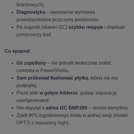
branżowych).
Diagnostyka
– sensownie wymienia
prawdopodobne przyczyny problemów.
Po sugestii (skaner I2C)
szybko reaguje
i dopisuje
pomocniczy kod.
Co spaprał:
Git zapętlony
– nie potrafił skutecznie zrobić
commita w PowerShellu.
Sam próbował flashować płytkę
, której nie ma
podpiętej.
Pisze pliki
w gołym folderze
, gubiąc separację
user/generated.
Nie dopytał o
adres I2C BMP280
– strzelił domyślny.
Zjadł 96% tygodniowego limitu w jednej sesji (model
GPT-5 z reasoning high).