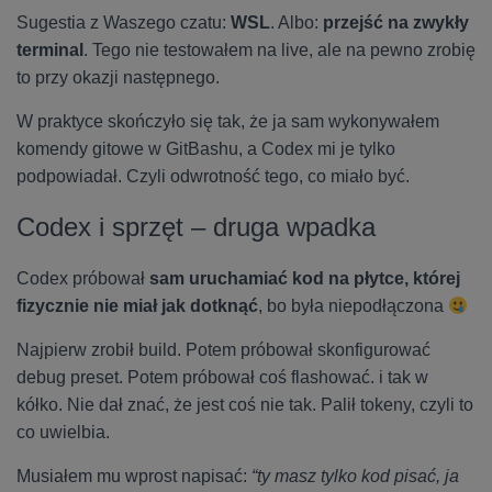
Sugestia z Waszego czatu:
WSL
. Albo:
przejść na zwykły
terminal
. Tego nie testowałem na live, ale na pewno zrobię
to przy okazji następnego.
W praktyce skończyło się tak, że ja sam wykonywałem
komendy gitowe w GitBashu, a Codex mi je tylko
podpowiadał. Czyli odwrotność tego, co miało być.
Codex i sprzęt – druga wpadka
Codex próbował
sam uruchamiać kod na płytce, której
fizycznie nie miał jak dotknąć
, bo była niepodłączona
Najpierw zrobił build. Potem próbował skonfigurować
debug preset. Potem próbował coś flashować. i tak w
kółko. Nie dał znać, że jest coś nie tak. Palił tokeny, czyli to
co uwielbia.
Musiałem mu wprost napisać:
“ty masz tylko kod pisać, ja