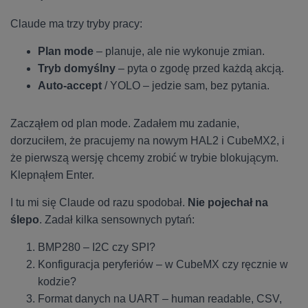
Claude ma trzy tryby pracy:
Plan mode
– planuje, ale nie wykonuje zmian.
Tryb domyślny
– pyta o zgodę przed każdą akcją.
Auto-accept
/ YOLO – jedzie sam, bez pytania.
Zacząłem od plan mode. Zadałem mu zadanie,
dorzuciłem, że pracujemy na nowym HAL2 i CubeMX2, i
że pierwszą wersję chcemy zrobić w trybie blokującym.
Klepnąłem Enter.
I tu mi się Claude od razu spodobał.
Nie pojechał na
ślepo
. Zadał kilka sensownych pytań:
BMP280 – I2C czy SPI?
Konfiguracja peryferiów – w CubeMX czy ręcznie w
kodzie?
Format danych na UART – human readable, CSV,