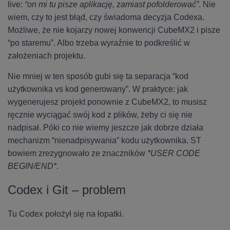
live:
“on mi tu pisze aplikację, zamiast pofolderować”
. Nie
wiem, czy to jest błąd, czy świadoma decyzja Codexa.
Możliwe, że nie kojarzy nowej konwencji CubeMX2 i pisze
“po staremu”. Albo trzeba wyraźnie to podkreślić w
założeniach projektu.
Nie mniej w ten sposób gubi się ta separacja “kod
użytkownika vs kod generowany”. W praktyce: jak
wygenerujesz projekt ponownie z CubeMX2, to musisz
ręcznie wyciągać swój kod z plików, żeby ci się nie
nadpisał. Póki co nie wiemy jeszcze jak dobrze działa
mechanizm “nienadpisywania” kodu użytkownika. ST
bowiem zrezygnowało ze znaczników
*USER CODE
BEGIN/END*
.
Codex i Git – problem
Tu Codex położył się na łopatki.