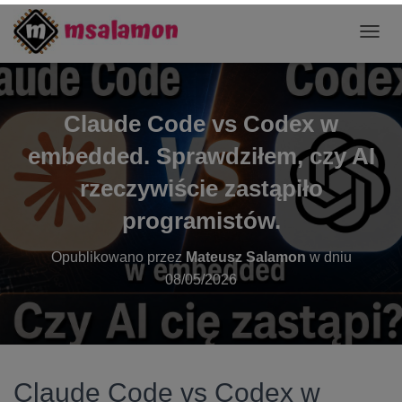
P
R
Z
E
Ł
Claude Code vs Codex w
Ą
C
embedded. Sprawdziłem, czy AI
Z
N
rzeczywiście zastąpiło
A
programistów.
W
I
G
Opublikowano przez
Mateusz Salamon
w dniu
A
08/05/2026
C
J
Ę
Claude Code vs Codex w