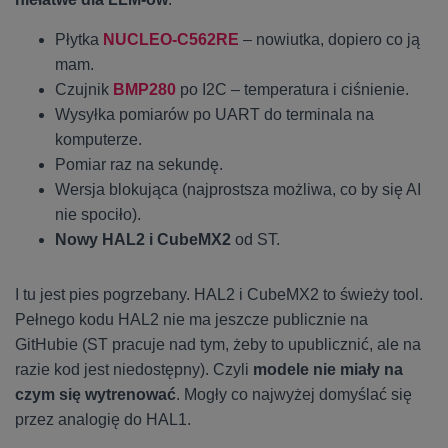
Płytka
NUCLEO-C562RE
– nowiutka, dopiero co ją
mam.
Czujnik
BMP280
po I2C – temperatura i ciśnienie.
Wysyłka pomiarów po UART do terminala na
komputerze.
Pomiar raz na sekundę.
Wersja blokująca (najprostsza możliwa, co by się AI
nie spociło).
Nowy HAL2 i CubeMX2
od ST.
I tu jest pies pogrzebany. HAL2 i CubeMX2 to świeży tool.
Pełnego kodu HAL2 nie ma jeszcze publicznie na
GitHubie (ST pracuje nad tym, żeby to upublicznić, ale na
razie kod jest niedostępny). Czyli
modele nie miały na
czym się wytrenować
. Mogły co najwyżej domyślać się
przez analogię do HAL1.