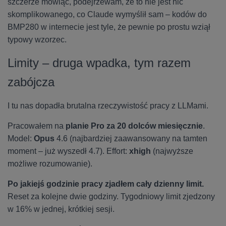
szczerze mówiąc, podejrzewam, że to nie jest nic
skomplikowanego, co Claude wymyślił sam – kodów do
BMP280 w internecie jest tyle, że pewnie po prostu wziął
typowy wzorzec.
Limity – druga wpadka, tym razem
zabójcza
I tu nas dopadła brutalna rzeczywistość pracy z LLMami.
Pracowałem na
planie Pro za 20 dolców miesięcznie
.
Model:
Opus
4.6 (najbardziej zaawansowany na tamten
moment – już wyszedł 4.7). Effort:
xhigh
(najwyższe
możliwe rozumowanie).
Po jakiejś godzinie pracy zjadłem cały dzienny limit.
Reset za kolejne dwie godziny. Tygodniowy limit zjedzony
w 16% w jednej, krótkiej sesji.