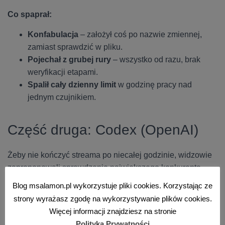
Co spaprał:
Konfabulacja
– założył coś po nazwie zmiennej,
zamiast sprawdzić w pliku.
Pojechał z grubej rury
– wszystko od razu, brak
weryfikacji etapami.
Spalił cały dzienny limit
w godzinę pracy nad
jednym czujnikiem.
Część druga: Codex (OpenAI)
Żeby nie kończyć streama po niecałej godzinie, widzowie
zaproponowali sprawdzenie największego konkurenta
Claude Code. Przesiadłem się zatem na Codex od
Blog msalamon.pl wykorzystuje pliki cookies. Korzystając ze
OpenAI. Pierwszy raz w życiu go otwierałem (Claude’a już
strony wyrażasz zgodę na wykorzystywanie plików cookies.
trochę testowałem wcześniej), więc tu uczyłem się na
Więcej informacji znajdziesz na stronie
bieżąco z Wami.
Polityka Prywatności