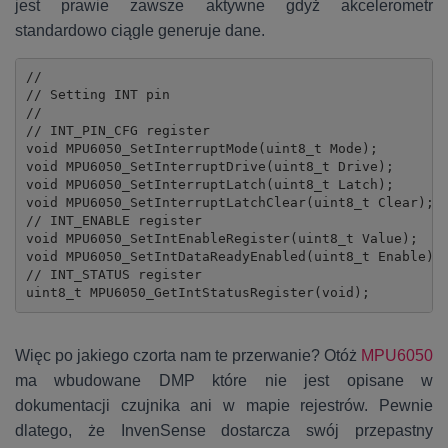
jest prawie zawsze aktywne gdyż akcelerometr
standardowo ciągle generuje dane.
//

// Setting INT pin

//

// INT_PIN_CFG register

void MPU6050_SetInterruptMode(uint8_t Mode);

void MPU6050_SetInterruptDrive(uint8_t Drive);

void MPU6050_SetInterruptLatch(uint8_t Latch);

void MPU6050_SetInterruptLatchClear(uint8_t Clear);

// INT_ENABLE register

void MPU6050_SetIntEnableRegister(uint8_t Value);

void MPU6050_SetIntDataReadyEnabled(uint8_t Enable);

// INT_STATUS register

uint8_t MPU6050_GetIntStatusRegister(void);
Więc po jakiego czorta nam te przerwanie? Otóż
MPU6050
ma wbudowane DMP które nie jest opisane w
dokumentacji czujnika ani w mapie rejestrów. Pewnie
dlatego, że InvenSense dostarcza swój przepastny