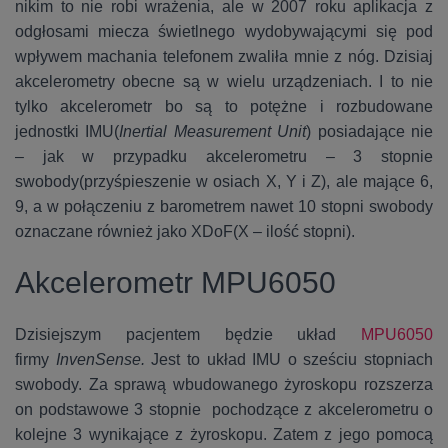
nikim to nie robi wrażenia, ale w 2007 roku aplikacja z
odgłosami miecza świetlnego wydobywającymi się pod
wpływem
machania telefonem zwaliła mnie z nóg. Dzisiaj
akcelerometry obecne są w wielu urządzeniach. I to nie
tylko akcelerometr bo są to potężne i rozbudowane
jednostki IMU(
Inertial Measurement Unit
) posiadające nie
– jak w przypadku akcelerometru – 3 stopnie
swobody(przyśpieszenie w osiach X, Y i Z), ale mające 6,
9, a w połączeniu z barometrem nawet 10 stopni swobody
oznaczane również jako XDoF(X – ilość stopni).
Akcelerometr MPU6050
Dzisiejszym pacjentem będzie układ
MPU6050
firmy
InvenSense.
Jest to układ IMU o sześciu stopniach
swobody. Za sprawą wbudowanego żyroskopu rozszerza
on podstawowe 3 stopnie pochodzące z akcelerometru o
kolejne 3 wynikające z żyroskopu. Zatem z jego pomocą