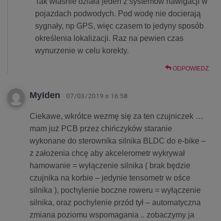
Tak właśnie działa jeden z systemów nawigacji w
pojazdach podwodych. Pod wodę nie docierają
sygnały, np GPS, więc czasem to jedyny sposób
określenia lokalizacji. Raz na pewien czas
wynurzenie w celu korekty.
ODPOWIEDZ
MyIden
· 07/03/2019 o 16:58
Ciekawe, wkrótce wezmę się za ten czujniczek …
mam już PCB przez chińczyków staranie
wykonane do sterownika silnika BLDC do e-bike –
z założenia chcę aby akcelerometr wykrywał
hamowanie = wyłączenie silnika ( brak będzie
czujnika na korbie – jedynie tensometr w ośce
silnika ), pochylenie boczne roweru = wyłączenie
silnika, oraz pochylenie przód tył – automatyczna
zmiana poziomu wspomagania .. zobaczymy ja