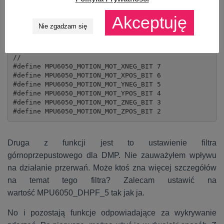
na chwile obecną nie widzę u siebie zastosowania.
Akceptuję
Nie zgadzam się
//

// Not documented

// Register 91 - Motion Status

//

#define MPU6050_MOTION_MOT_XNEG_BIT 7

#define MPU6050_MOTION_MOT_XPOS_BIT 6

#define MPU6050_MOTION_MOT_YNEG_BIT 5

#define MPU6050_MOTION_MOT_YPOS_BIT 4

#define MPU6050_MOTION_MOT_ZNEG_BIT 3

#define MPU6050_MOTION_MOT_ZPOS_BIT 2
Druga z funkcji jest to ustawienie filtra
górnoprzepustowego dla DMP. Nie zauważyłem wpływu
na działanie przerwań. Może ktoś zna więcej szczegółów
na temat tego filtra? Zalecam ustawić na
wartość MPU6050_DHPF_5 tak jak ja.
No i pozostają funkcje odpowiadające za wykrywanie