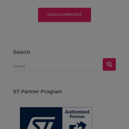
Search
S
z
u
k
a
ST Partner Program
j
: