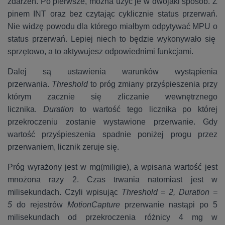
zdarzeń. Po pierwsze, można użyć je w dwojaki sposób. Z
pinem INT oraz bez czytając cyklicznie status przerwań.
Nie widzę powodu dla którego miałbym odpytywać MPU o
status przerwań. Lepiej niech to będzie wykonywało się
sprzętowo, a to aktywujesz odpowiednimi funkcjami.
Dalej są ustawienia warunków wystąpienia
przerwania.
Threshold
to próg zmiany przyśpieszenia przy
którym zacznie się zliczanie wewnętrznego
licznika.
Duration
to wartość tego licznika po której
przekroczeniu zostanie wystawione przerwanie. Gdy
wartość przyśpieszenia spadnie poniżej progu przez
przerwaniem, licznik zeruje się.
Próg wyrażony jest w mg(miligie), a wpisana wartość jest
mnożona razy 2. Czas trwania natomiast jest w
milisekundach. Czyli wpisując
Threshold = 2, Duration =
5
do rejestrów
MotionCapture
przerwanie nastąpi po 5
milisekundach od przekroczenia różnicy 4 mg w