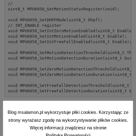
//

uint8_t MPU6050_GetMotionStatusRegister(void);

void MPU6050_SetDHPFMode(uint8_t Dhpf);

// INT_ENABLE register

void MPU6050_SetIntZeroMotionEnabled(uint8_t Enable);
void MPU6050_SetIntMotionEnabled(uint8_t Enable);

void MPU6050_SetIntFreeFallEnabled(uint8_t Enable);

void MPU6050_SetMotionDetectionThreshold(uint8_t Thre
void MPU6050_SetMotionDetectionDuration(uint8_t Durat
void MPU6050_SetZeroMotionDetectionThreshold(uint8_t 
void MPU6050_SetZeroMotionDetectionDuration(uint8_t D
void MPU6050_SetFreeFallDetectionThreshold(uint8_t Th
void MPU6050_SetFreeFallDetectionDuration(uint8_t Du
Pierwsza funkcja to odczyt rejestru statusowego
Blog msalamon.pl wykorzystuje pliki cookies. Korzystając ze
odpowiedzialnego za wykryty ruch. W nim znajduje się
strony wyrażasz zgodę na wykorzystywanie plików cookies.
informacja o tym, w którym kierunku ruch wywołał
Więcej informacji znajdziesz na stronie
przerwanie
MotionDetect.
Być może komuś się przyda. Ja
Polityka Prywatności