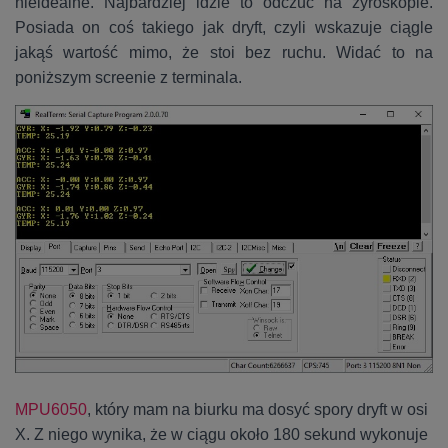
nieidealne. Najbardziej idzie to odczuć na żyroskopie.
Posiada on coś takiego jak dryft, czyli wskazuje ciągle
jakąś wartość mimo, że stoi bez ruchu. Widać to na
poniższym screenie z terminala.
MPU6050
, który mam na biurku ma dosyć spory dryft w osi
X. Z niego wynika, że w ciągu około 180 sekund wykonuje