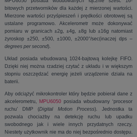
MPU6050 posiada wbudowanych łącznie sześć 16-
bitowych przetworników dla każdej z mierzonej wartości.
Mierzone wartości przyśpieszeń i prędkości obrotowej są
ustalane programowo. Akcelerometr może dokonywać
pomiaru w granicach ±2g, ±4g, ±8g lub ±16g natomiast
żyroskop ±250, ±500, ±1000, ±2000°/sec(inaczej dps –
degrees per second
).
Układ posiada wbudowaną 1024-bajtową kolejkę FIFO.
Dzięki niej można rzadziej czytać z układu i w większym
stopniu oszczędzać energię jeżeli urządzenie działa na
baterii.
Aby odciążyć mikrokontroler który będzie pobierał dane z
akcelerometru,
MPU6050
posiada wbudowany ‘procesor
ruchu’ DMP (
Digital Motion Process
). Jednostka ta
pozwala chociażby na detekcję ruchu lub upadku
swobodnego jak i wiele innych przydatnych rzeczy.
Niestety użytkownik nie ma do niej bezpośrednio dostępu.