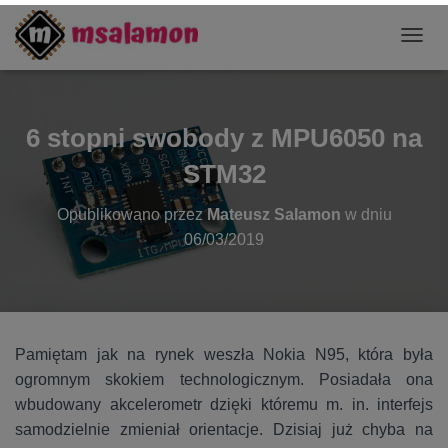
P
R
Z
E
Ł
6 stopni swobody z MPU6050 na
Ą
C
STM32
Z
N
Opublikowano przez
Mateusz Salamon
w dniu
A
06/03/2019
W
I
G
A
C
J
Pamiętam jak na rynek weszła Nokia N95, która była
Ę
ogromnym skokiem technologicznym. Posiadała ona
wbudowany akcelerometr dzięki któremu m. in. interfejs
samodzielnie zmieniał orientacje. Dzisiaj już chyba na