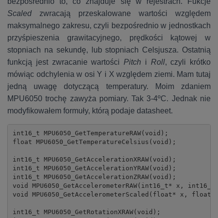
bezpośrednio to, co znajduje się w rejestrach. Fukcje
Scaled
zwracają przeskalowane wartości względem
maksymalnego zakresu, czyli bezpośrednio w jednostkach
przyśpieszenia grawitacyjnego, prędkości kątowej w
stopniach na sekundę, lub stopniach Celsjusza. Ostatnią
funkcją jest zwracanie wartości
Pitch
i
Roll
, czyli krótko
mówiąc odchylenia w osi Y i X względem ziemi. Mam tutaj
jedną uwagę dotyczącą temperatury. Moim zdaniem
MPU6050 trochę zawyża pomiary. Tak 3-4ºC. Jednak nie
modyfikowałem formuły, którą podaje datasheet.
int16_t MPU6050_GetTemperatureRAW(void);

float MPU6050_GetTemperatureCelsius(void);

int16_t MPU6050_GetAccelerationXRAW(void);

int16_t MPU6050_GetAccelerationYRAW(void);

int16_t MPU6050_GetAccelerationZRAW(void);

void MPU6050_GetAccelerometerRAW(int16_t* x, int16_t*
void MPU6050_GetAccelerometerScaled(float* x, float* 
int16_t MPU6050_GetRotationXRAW(void);
