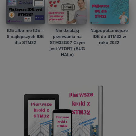
IDE albo nie IDE –
Nie działają
Najpopularniejsze
8 najlepszych IDE
przerwania na
IDE do STM32 w
dla STM32
STM32G0? Czym
roku 2022
jest VTOR? (BUG
HALa)