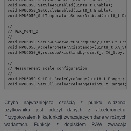
void MPU6050_SetSleepEnabled(uint8_t Enable);

void MPU6050_SetCycleEnabled(uint8_t Enable);

void MPU6050_SetTemperatureSensorDisbled(uint8_t Disa
//

// PWR_MGMT_2

//

void MPU6050_SetLowPowerWakeUpFrequency(uint8_t Frequ
void MPU6050_AccelerometerAxisStandby(uint8_t XA_Stby
void MPU6050_GyroscopeAxisStandby(uint8_t XG_Stby, ui
//

// Measurement scale configuration

//

void MPU6050_SetFullScaleGyroRange(uint8_t Range);

void MPU6050_SetFullScaleAccelRange(uint8_t Range);
Chyba najważniejszą częścią z punktu widzenai
użytkownika jest odczyt danych z akcelerometru.
Przygotowałem kilka funkcji zwracających dane w różnych
wariantach. Funkcje z dopiskiem RAW zwracają