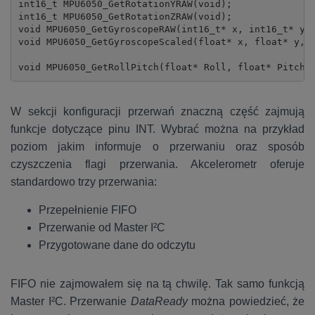
int16_t MPU6050_GetRotationYRAW(void);

int16_t MPU6050_GetRotationZRAW(void);

void MPU6050_GetGyroscopeRAW(int16_t* x, int16_t* y, 
void MPU6050_GetGyroscopeScaled(float* x, float* y, f
void MPU6050_GetRollPitch(float* Roll, float* Pitch)
W sekcji konfiguracji przerwań znaczną część zajmują
funkcje dotyczące pinu INT. Wybrać można na przykład
poziom jakim informuje o przerwaniu oraz sposób
czyszczenia flagi przerwania. Akcelerometr oferuje
standardowo trzy przerwania:
Przepełnienie FIFO
Przerwanie od Master I²C
Przygotowane dane do odczytu
FIFO nie zajmowałem się na tą chwilę. Tak samo funkcją
Master I²C. Przerwanie
DataReady
można powiedzieć, że