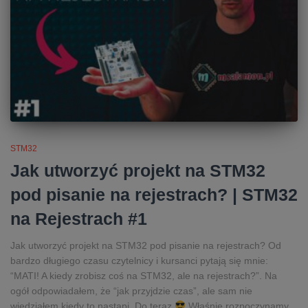
STM32
Jak utworzyć projekt na STM32
pod pisanie na rejestrach? | STM32
na Rejestrach #1
Jak utworzyć projekt na STM32 pod pisanie na rejestrach? Od
bardzo długiego czasu czytelnicy i kursanci pytają się mnie:
“MATI! A kiedy zrobisz coś na STM32, ale na rejestrach?”. Na
ogół odpowiadałem, że “jak przyjdzie czas”, ale sam nie
wiedziałem kiedy to nastapi. Do teraz
Właśnie rozpoczynamy