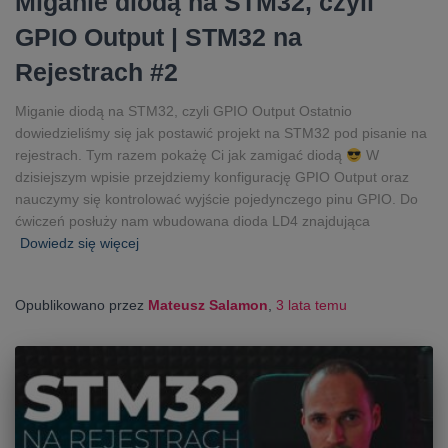
Miganie diodą na STM32, czyli
GPIO Output | STM32 na
Rejestrach #2
Miganie diodą na STM32, czyli GPIO Output Ostatnio
dowiedzieliśmy się jak postawić projekt na STM32 pod pisanie na
rejestrach. Tym razem pokażę Ci jak zamigać diodą
W
dzisiejszym wpisie przejdziemy konfigurację GPIO Output oraz
nauczymy się kontrolować wyjście pojedynczego pinu GPIO. Do
ćwiczeń posłuży nam wbudowana dioda LD4 znajdująca
Dowiedz się więcej
Opublikowano przez
Mateusz Salamon
,
3 lata
temu