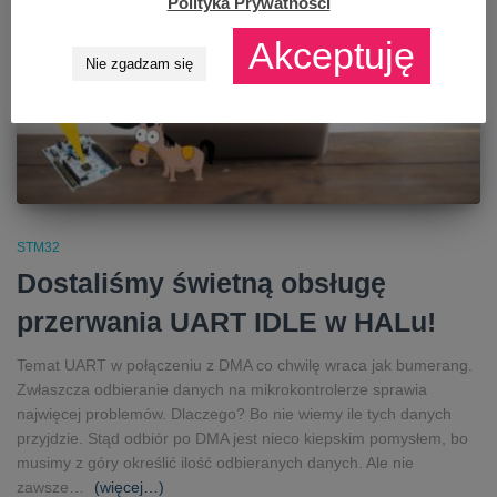
Polityka Prywatności
Akceptuję
Nie zgadzam się
STM32
Dostaliśmy świetną obsługę
przerwania UART IDLE w HALu!
Temat UART w połączeniu z DMA co chwilę wraca jak bumerang.
Zwłaszcza odbieranie danych na mikrokontrolerze sprawia
najwięcej problemów. Dlaczego? Bo nie wiemy ile tych danych
przyjdzie. Stąd odbiór po DMA jest nieco kiepskim pomysłem, bo
musimy z góry określić ilość odbieranych danych. Ale nie
zawsze…
(więcej…)