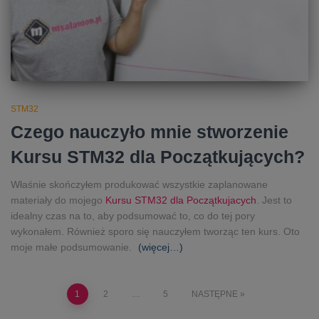
STM32
Czego nauczyło mnie stworzenie
Kursu STM32 dla Początkujących?
Właśnie skończyłem produkować wszystkie zaplanowane
materiały do mojego
Kursu STM32 dla Początkujacych
. Jest to
idealny czas na to, aby podsumować to, co do tej pory
wykonałem. Również sporo się nauczyłem tworząc ten kurs. Oto
moje małe podsumowanie.
(więcej…)
Stronicowanie
1
2
…
5
NASTĘPNE