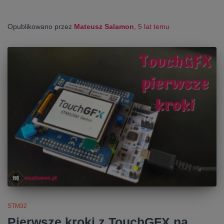
Opublikowano przez
Mateusz Salamon
,
5 lat
temu
STM32
Pierwsze kroki z TouchGFX na