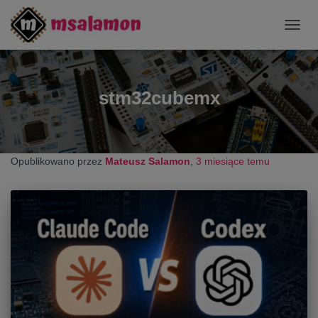
PRZE
NAWI
stm32cubemx
Opublikowano przez
Mateusz Salamon
,
3 miesiące
temu