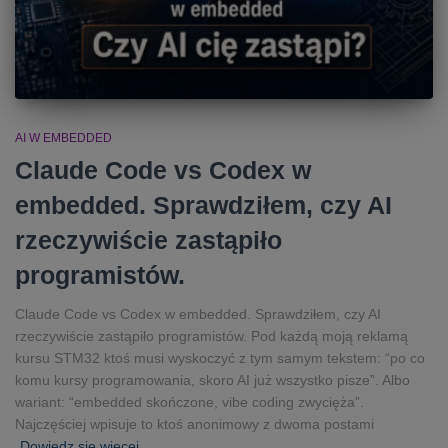
AI W EMBEDDED
Claude Code vs Codex w
embedded. Sprawdziłem, czy AI
rzeczywiście zastąpiło
programistów.
Claude Code vs Codex w embedded. Sprawdziłem, czy AI
rzeczywiście zastąpiło programistów. Pod każdą moją reklamą
kursu STM32 ktoś musi wyskoczyć z tym samym tekstem: “po co
komu kursy programowania, skoro AI już wszystko pisze”. Albo
wariant: “embedded skończone, vibe coding zwycięża”.
Najczęściej wpisuje to ktoś anonimowy z dwoma postami
Dowiedz się więcej