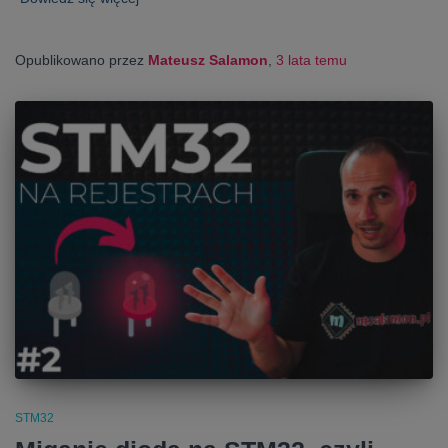
Opublikowano przez
Mateusz Salamon
,
3 lata
temu
STM32