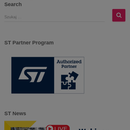
wpisów
Search
S
z
u
k
a
ST Partner Program
j
:
ST News