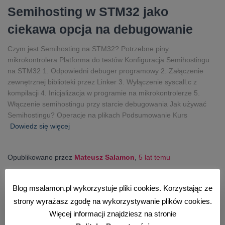
Semihosting w STM32 jako
ciekawa opcja na debugowanie
Czym jest Semihosting na STM32? Potrzebne piny
mikrokontrolera Platforma do testów Konfiguracja Semihostingu
na STM32 1. Odpowiedni debuger programowy 2. Załączenie
zewnętrznej biblioteki przez Linker 3. Wyłączenie syscall.c z
kompilacji 4. Inicjalizacja w programie na mikrokontrolerze 5.
Włączenie semihostingu przy starcie debugowania Jak używać
Semihostingu? Operacje na plikach Podsumowanie Kurs
Dowiedz się więcej
Opublikowano przez
Mateusz Salamon
,
5 lat
temu
Blog msalamon.pl wykorzystuje pliki cookies. Korzystając ze
strony wyrażasz zgodę na wykorzystywanie plików cookies.
Więcej informacji znajdziesz na stronie