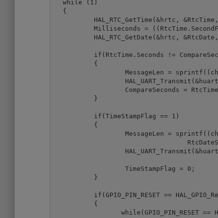
  while (1)

  {

	  HAL_RTC_GetTime(&hrtc, &RtcTime, RTC_FORMAT_BIN);

	  Milliseconds = ((RtcTime.SecondFraction-RtcTime.SubSeconds)/((float)RtcTime.SecondFraction+1) * 100);

	  HAL_RTC_GetDate(&hrtc, &RtcDate, RTC_FORMAT_BIN);

	  if(RtcTime.Seconds != CompareSeconds)

	  {

		  MessageLen = sprintf((char*)Message, "Date: %02d.%02d.20%02d Time: %02d:%02d:%02d:%02d\n\r", RtcDate.Date, RtcDate.Month, RtcDate.Year, RtcTime.Hours, RtcTime.Minutes, RtcTime.Seconds, Milliseconds);

		  HAL_UART_Transmit(&huart2, Message, MessageLen, 100);

		  CompareSeconds = RtcTime.Seconds;

	  }

	  if(TimeStampFlag == 1)

	  {

		  MessageLen = sprintf((char*)Message, "TimeStamp! Date: %02d.%02d.20%02d Time: %02d:%02d:%02d:%02d\n\r", RtcDateStamp.Date, RtcDateStamp.Month,

				  RtcDateStamp.Year, RtcTimeStamp.Hours, RtcTimeStamp.Minutes, RtcTimeStamp.Seconds, MillisecondsStamp);

		  HAL_UART_Transmit(&huart2, Message, MessageLen, 100);

		  TimeStampFlag = 0;

	  }

	  if(GPIO_PIN_RESET == HAL_GPIO_ReadPin(TEST_GPIO_Port, TEST_Pin))

	  {

		 while(GPIO_PIN_RESET == HAL_GPIO_ReadPin(TEST_GPIO_Port, TEST_Pin))
