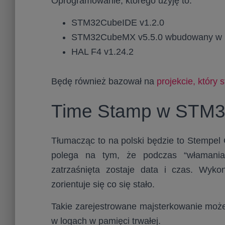
Oprogramowanie, którego użyję to:
STM32CubeIDE v1.2.0
STM32CubeMX v5.5.0 wbudowany w 
HAL F4 v1.24.2
Będę również bazował na
projekcie, który
Time Stamp w STM
Tłumacząc to na polski będzie to Stempel 
polega na tym, że podczas “włamania”
zatrzaśnięta zostaje data i czas. Wyko
zorientuje się co się stało.
Takie zarejestrowane majsterkowanie możem
w logach w pamięci trwałej.