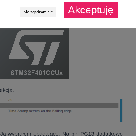
Akceptuję
Nie zgadzam się
ekcja.
e. Ja wybrałem opadające. Na pin PC13 dodatkowo