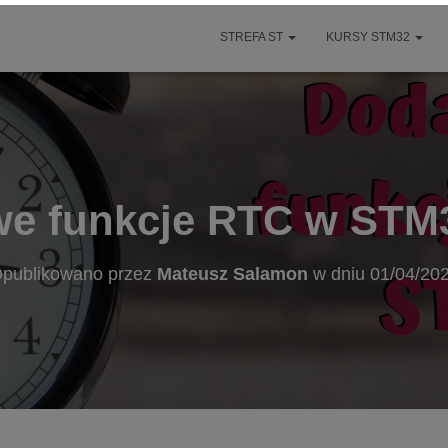
STREFA ST
KURSY STM32
e funkcje RTC w STM3
publikowano przez
Mateusz Salamon
w dniu
01/04/20