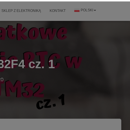
POLSKI
SKLEP Z ELEKTRONIKĄ
KONTAKT
2F4 cz. 1
20