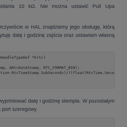
zasilania 10 kΩ. Nie można ustawić Pull Upa
czywiście w HAL znajdziemy jego obsługę, którą
uję datę i godzinę zajścia oraz ustawiam własną
HandleTypeDef *hrtc)

mp, &RtcDateStamp, RTC_FORMAT_BIN);

tion-RtcTimeStamp.SubSeconds)/((float)RtcTime.SecondFrac
y wyprintować datę i godzinę stempla. W pozostałym
 port szeregowy.