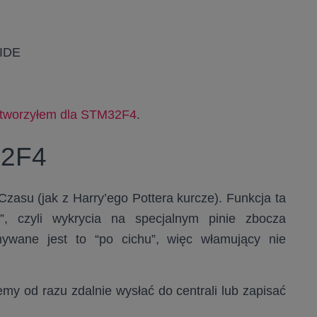
IDE
 stworzyłem dla STM32F4
.
32F4
Czasu (jak z Harry’ego Pottera kurcze). Funkcja ta
, czyli wykrycia na specjalnym pinie zbocza
nywane jest to “po cichu”, więc włamujący nie
y od razu zdalnie wysłać do centrali lub zapisać