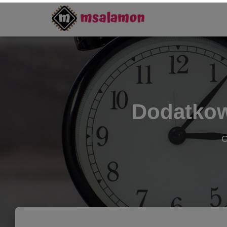
Dodatkow
O