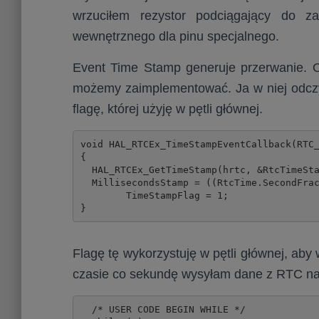
wrzuciłem rezystor podciągający do 
wewnętrznego dla pinu specjalnego.
Event Time Stamp generuje przerwanie. O
możemy zaimplementować. Ja w niej odczyt
flagę, której użyję w pętli głównej.
void HAL_RTCEx_TimeStampEventCallback(RTC_
{

  HAL_RTCEx_GetTimeStamp(hrtc, &RtcTimeSta
  MillisecondsStamp = ((RtcTime.SecondFrac
	TimeStampFlag = 1;

}
Flagę tę wykorzystuję w pętli głównej, ab
czasie co sekundę wysyłam dane z RTC na
  /* USER CODE BEGIN WHILE */
