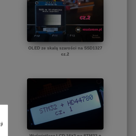
OLED ze skalą szarości na SSD1327
cz.2
ji
Wyświetlacz LCD 16×2 na STM32 +