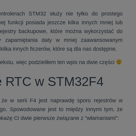
ntrolerach STM32 służy nie tylko do prostego
j funkcji posiada jeszcze kilka innych mniej lub
rejestry backupowe, które można wykorzystać do
zy zapamiętania daty w mniej zaawansowanym
lka innych ficzerów, które są dla nas dostępne.
tekstu, więc podzieliłem ten wpis na dwie części
je RTC w STM32F4
że w serii F4 jest naprawdę sporo rejestrów w
go. Spowodowane jest to między innymi tym, że
okażę Ci dwie pierwsze związane z “włamaniami”: