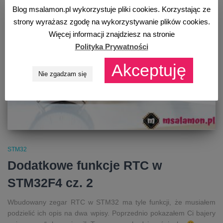
Blog msalamon.pl wykorzystuje pliki cookies. Korzystając ze
strony wyrażasz zgodę na wykorzystywanie plików cookies.
Więcej informacji znajdziesz na stronie
Polityka Prywatności
Akceptuję
Nie zgadzam się
STM32
Dodatkowe funkcje RTC w
STM32F4 cz. 2
Wbudowany zegar RTC w STM32 ma tyle funkcji, że musiałem
podzielić ich opis na dwa wpisy. Poprzednio pokazałem Ci bajery