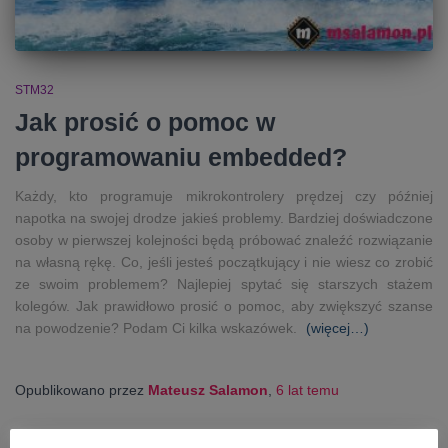
STM32
Jak prosić o pomoc w
programowaniu embedded?
Każdy, kto programuje mikrokontrolery prędzej czy później
napotka na swojej drodze jakieś problemy. Bardziej doświadczone
osoby w pierwszej kolejności będą próbować znaleźć rozwiązanie
na własną rękę. Co, jeśli jesteś początkujący i nie wiesz co zrobić
ze swoim problemem? Najlepiej spytać się starszych stażem
kolegów. Jak prawidłowo prosić o pomoc, aby zwiększyć szanse
na powodzenie? Podam Ci kilka wskazówek.
(więcej…)
Opublikowano przez
Mateusz Salamon
,
6 lat
temu