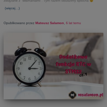
związane z “włamaniami”. Tym razem obudzimy śpiocha
(więcej…)
Opublikowano przez
Mateusz Salamon
,
6 lat
temu