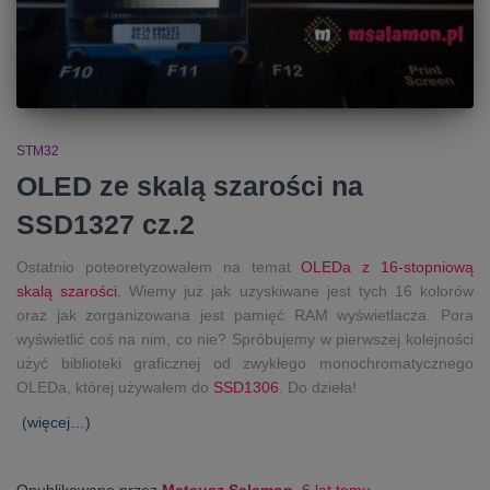
STM32
OLED ze skalą szarości na
SSD1327 cz.2
Ostatnio poteoretyzowałem na temat
OLEDa z 16-stopniową
skalą szarości.
Wiemy już jak uzyskiwane jest tych 16 kolorów
oraz jak zorganizowana jest pamięć RAM wyświetlacza. Pora
wyświetlić coś na nim, co nie? Spróbujemy w pierwszej kolejności
użyć biblioteki graficznej od zwykłego monochromatycznego
OLEDa, której używałem do
SSD1306
. Do dzieła!
(więcej…)
Opublikowano przez
Mateusz Salamon
,
6 lat
temu