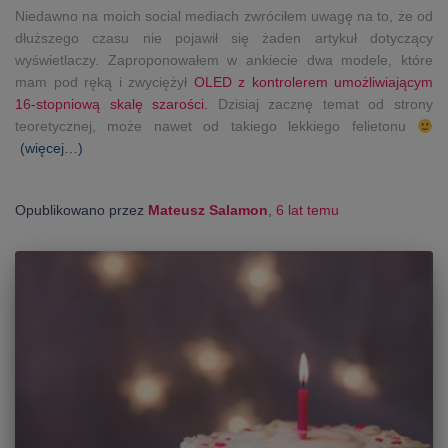
Niedawno na moich social mediach zwróciłem uwagę na to, że od
dłuższego czasu nie pojawił się żaden artykuł dotyczący
wyświetlaczy. Zaproponowałem w ankiecie dwa modele, które
mam pod ręką i zwyciężył
OLED z kontrolerem umożliwiającym
16-stopniową skalę szarości.
Dzisiaj zacznę temat od strony
teoretycznej, może nawet od takiego lekkiego felietonu
(więcej…)
Opublikowano przez
Mateusz Salamon
,
6 lat
temu