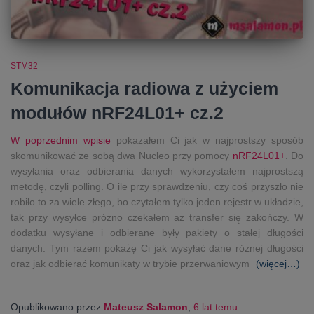
STM32
Komunikacja radiowa z użyciem
modułów nRF24L01+ cz.2
W poprzednim wpisie
pokazałem Ci jak w najprostszy sposób
skomunikować ze sobą dwa Nucleo przy pomocy
nRF24L01+
. Do
wysyłania oraz odbierania danych wykorzystałem najprostszą
metodę, czyli polling. O ile przy sprawdzeniu, czy coś przyszło nie
robiło to za wiele złego, bo czytałem tylko jeden rejestr w układzie,
tak przy wysyłce próżno czekałem aż transfer się zakończy. W
dodatku wysyłane i odbierane były pakiety o stałej długości
danych. Tym razem pokażę Ci jak wysyłać dane różnej długości
oraz jak odbierać komunikaty w trybie przerwaniowym
(więcej…)
Opublikowano przez
Mateusz Salamon
,
6 lat
temu