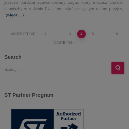
jeszcze bardziej zaawansowany zegar, który możesz znaleźć,
chociażby w rodzinie F4 i temu właśnie się tym razem przyjrzę.
(więcej…)
Stronicowanie
POPRZEDNIE
1
…
3
4
5
…
9
NASTĘPNE
wpisów
Search
S
z
u
k
a
ST Partner Program
j
: