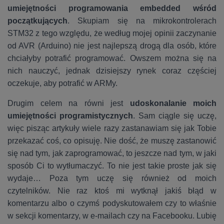
umiejętności programowania
embedded wśród
początkujących
. Skupiam się na mikrokontrolerach
STM32 z tego względu, że według mojej opinii zaczynanie
od AVR (Arduino) nie jest najlepszą drogą dla osób, które
chciałyby potrafić programować. Owszem można się na
nich nauczyć, jednak dzisiejszy rynek coraz częściej
oczekuje, aby potrafić w ARMy.
Drugim celem na równi jest
udoskonalanie moich
umiejętności programistycznych
. Sam ciągle się uczę,
więc pisząc artykuły wiele razy zastanawiam się jak Tobie
przekazać coś, co opisuję. Nie dość, że muszę zastanowić
się nad tym, jak zaprogramować, to jeszcze nad tym, w jaki
sposób Ci to wytłumaczyć. To nie jest takie proste jak się
wydaje… Poza tym uczę się również od moich
czytelników. Nie raz ktoś mi wytknął jakiś błąd w
komentarzu albo o czymś podyskutowałem czy to właśnie
w sekcji komentarzy, w e-mailach czy na Facebooku. Lubię