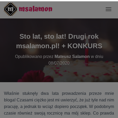
P
R
Z
E
Ł
Sto lat, sto lat! Drugi rok
Ą
C
msalamon.pl! + KONKURS
Z
N
Opublikowano przez
Mateusz Salamon
w dniu
A
08/07/2020
W
I
G
A
C
J
Właśnie stuknęły dwa lata prowadzenia przeze mnie
Ę
bloga! Czasami ciężko jest mi uwierzyć, że już tyle nad nim
pracuję, a jednak to wciąż dopiero początek. W podobnym
czasie również swoją rocznicę ma mój sklep. Co prawda