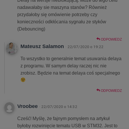
Delay na wersje nieblokującą. Może do tego celu
nadawałaby sie maszyna stanów? Również
przydałoby się omówienie potrzeby czy
konieczności odkłócania sygnału ze styków
(Debouncing)
ODPOWIEDZ
Mateusz Salamon
· 22/07/2020 o 19:22
To wszystko to generalnie temat usuwania delaya
z programu. W samym delay raczej nic nie
zrobisz. Będzie na temat delaya coś specjalnego
ODPOWIEDZ
Vroobee
· 22/07/2020 o 14:32
Cześć! Myślę, że fajnym pomysłem na artykuł
byłoby rozwinięcie tematu USB w STM32. Jest to