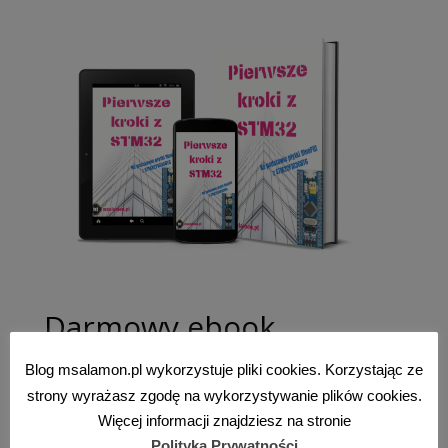
Darmowy ebook
Dołącz do mojej listy mailowej aby otrzymać
Blog msalamon.pl wykorzystuje pliki cookies. Korzystając ze
darmowy ebook "Pierwsze kroki z STM32".
strony wyrażasz zgodę na wykorzystywanie plików cookies.
Więcej informacji znajdziesz na stronie
Polityka Prywatności