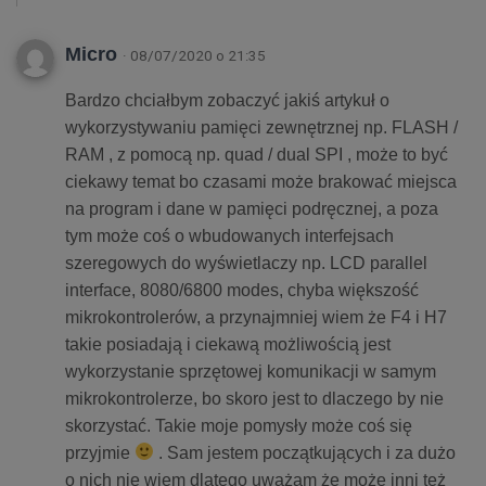
Micro
· 08/07/2020 o 21:35
Bardzo chciałbym zobaczyć jakiś artykuł o
wykorzystywaniu pamięci zewnętrznej np. FLASH /
RAM , z pomocą np. quad / dual SPI , może to być
ciekawy temat bo czasami może brakować miejsca
na program i dane w pamięci podręcznej, a poza
tym może coś o wbudowanych interfejsach
szeregowych do wyświetlaczy np. LCD parallel
interface, 8080/6800 modes, chyba większość
mikrokontrolerów, a przynajmniej wiem że F4 i H7
takie posiadają i ciekawą możliwością jest
wykorzystanie sprzętowej komunikacji w samym
mikrokontrolerze, bo skoro jest to dlaczego by nie
skorzystać. Takie moje pomysły może coś się
przyjmie
. Sam jestem początkujących i za dużo
o nich nie wiem dlatego uważam że może inni też