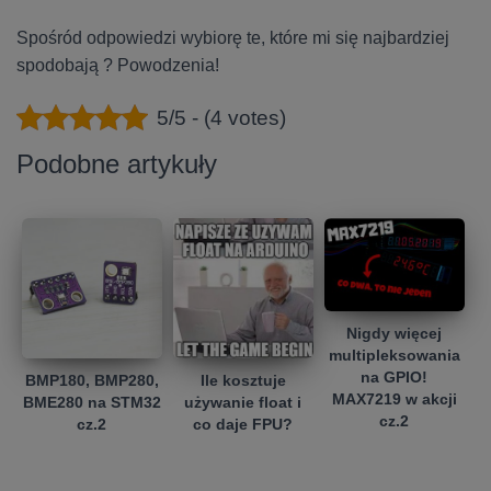
Spośród odpowiedzi wybiorę te, które mi się najbardziej
spodobają ? Powodzenia!
5/5 - (4 votes)
Podobne artykuły
Nigdy więcej
multipleksowania
na GPIO!
BMP180, BMP280,
Ile kosztuje
MAX7219 w akcji
BME280 na STM32
używanie float i
cz.2
cz.2
co daje FPU?