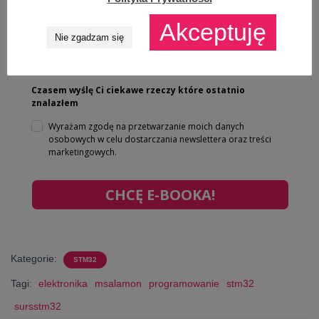
Akceptuję
Nie zgadzam się
Czasem wyślę Ci ciekawe rzeczy które ostatnio
znalazłem
Wyrażam zgodę na przetwarzanie moich danych
osobowych w celu dostarczania newslettera oraz treści
marketingowych.
CHCĘ E-BOOKA!
Kategorie:
STM32
Tagi:
elektronika
msalamon
programowanie
stm32
sursstm32