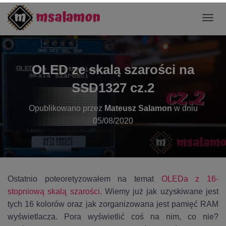
P
R
Z
E
Ł
OLED ze skalą szarości na
Ą
C
SSD1327 cz.2
Z
N
Opublikowano przez
Mateusz Salamon
w dniu
A
05/08/2020
W
I
G
A
C
J
Ostatnio poteoretyzowałem na temat
OLEDa z 16-
Ę
stopniową skalą szarości.
Wiemy już jak uzyskiwane jest
tych 16 kolorów oraz jak zorganizowana jest pamięć RAM
wyświetlacza. Pora wyświetlić coś na nim, co nie?