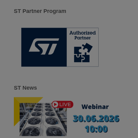
k
a
ST Partner Program
j
:
ST News