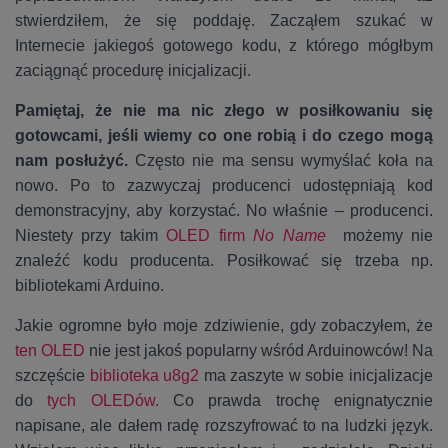
stwierdziłem, że się poddaję. Zacząłem szukać w
Internecie jakiegoś gotowego kodu, z którego mógłbym
zaciągnąć procedurę inicjalizacji.
Pamiętaj, że nie ma nic złego w posiłkowaniu się
gotowcami, jeśli wiemy co one robią i do czego mogą
nam posłużyć.
Często nie ma sensu wymyślać koła na
nowo. Po to zazwyczaj producenci udostępniają kod
demonstracyjny, aby korzystać. No właśnie – producenci.
Niestety przy takim
OLED firm
No Name
możemy nie
znaleźć kodu producenta. Posiłkować się trzeba np.
bibliotekami Arduino.
Jakie ogromne było moje zdziwienie, gdy zobaczyłem, że
ten OLED
nie jest jakoś popularny wśród Arduinowców! Na
szczęście
biblioteka u8g2
ma zaszyte w sobie inicjalizacje
do
tych OLEDów.
Co prawda trochę enignatycznie
napisane, ale dałem radę rozszyfrować to na ludzki język.