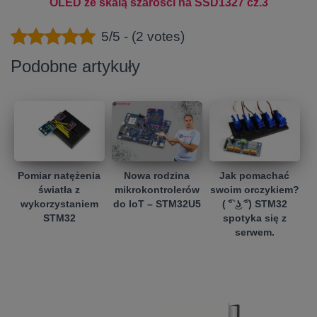
OLED ze skalą szarości na SSD1327 cz.3
5/5 - (2 votes)
Podobne artykuły
Pomiar natężenia
Nowa rodzina
Jak pomachać
światła z
mikrokontrolerów
swoim orczykiem?
wykorzystaniem
do IoT – STM32U5
( ͡° ͜ʖ ͡°) STM32
STM32
spotyka się z
serwem.