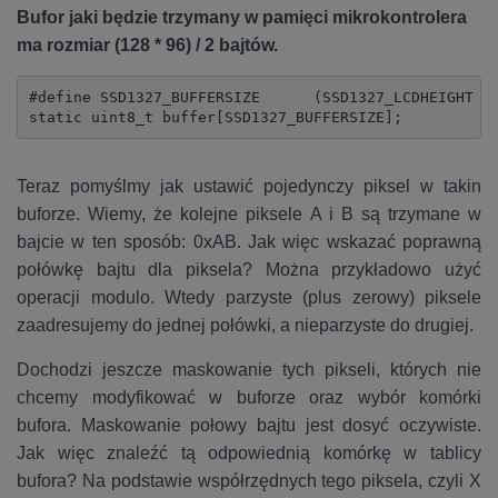
Bufor jaki będzie trzymany w pamięci mikrokontrolera
ma rozmiar (128 * 96) / 2 bajtów.
#define SSD1327_BUFFERSIZE	(SSD1327_LCDHEIGHT * SSD1327_LCDWIDTH / 2)

static uint8_t buffer[SSD1327_BUFFERSIZE];
Teraz pomyślmy jak ustawić pojedynczy piksel w takin
buforze. Wiemy, że kolejne piksele A i B są trzymane w
bajcie w ten sposób: 0xAB. Jak więc wskazać poprawną
połówkę bajtu dla piksela? Można przykładowo użyć
operacji modulo. Wtedy parzyste (plus zerowy) piksele
zaadresujemy do jednej połówki, a nieparzyste do drugiej.
Dochodzi jeszcze maskowanie tych pikseli, których nie
chcemy modyfikować w buforze oraz wybór komórki
bufora. Maskowanie połowy bajtu jest dosyć oczywiste.
Jak więc znaleźć tą odpowiednią komórkę w tablicy
bufora? Na podstawie współrzędnych tego piksela, czyli X