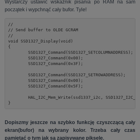
Wystarczy ustawić wskaźnik pisania po RAM na sam
początek i wypchnąć cały bufor. Tyle!
//

// Send buffer to OLDE GCRAM

//

void SSD1327_Display(void)

{

	SSD1327_Command(SSD1327_SETCOLUMNADDRESS);

	SSD1327_Command(0x00);

	SSD1327_Command(0x3F);

	SSD1327_Command(SSD1327_SETROWADDRESS);

	SSD1327_Command(0x00);

	SSD1327_Command(0x5F);

	HAL_I2C_Mem_Write(ssd1337_i2c, SSD1327_I2C_ADDRESS, 0x40, 1, (uint8_t*)&buffer, SSD1327_BUFFERSIZE, 1000);

}
Dopiszmy jeszcze na szybko funkcję czyszczącą cały
ekran(bufor) na wybrany kolor. Trzeba cały czas
pamiętać o tym jak są zapisywane piksele.