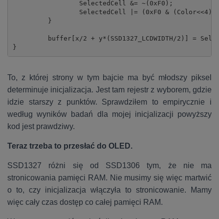
		 SelectedCell &= ~(0xF0);

		 SelectedCell |= (0xF0 & (Color<<4));

	 }

	 buffer[x/2 + y*(SSD1327_LCDWIDTH/2)] = SelectedCell;

}
To, z której strony w tym bajcie ma być młodszy piksel
determinuje inicjalizacja. Jest tam rejestr z wyborem, gdzie
idzie starszy z punktów. Sprawdziłem to empirycznie i
według wyników badań dla mojej inicjalizacji powyższy
kod jest prawdziwy.
Teraz trzeba to przesłać do OLED.
SSD1327 różni się od SSD1306 tym, że nie ma
stronicowania pamięci RAM. Nie musimy się więc martwić
o to, czy inicjalizacja włączyła to stronicowanie. Mamy
więc cały czas dostęp co całej pamięci RAM.