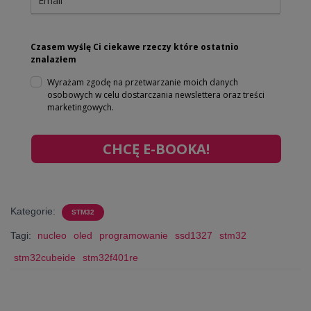
Czasem wyślę Ci ciekawe rzeczy które ostatnio
znalazłem
Wyrażam zgodę na przetwarzanie moich danych
osobowych w celu dostarczania newslettera oraz treści
marketingowych.
CHCĘ E-BOOKA!
Kategorie:
STM32
Tagi:
nucleo
oled
programowanie
ssd1327
stm32
stm32cubeide
stm32f401re