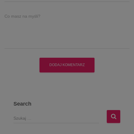
Co masz na myśli?
Search
S
z
u