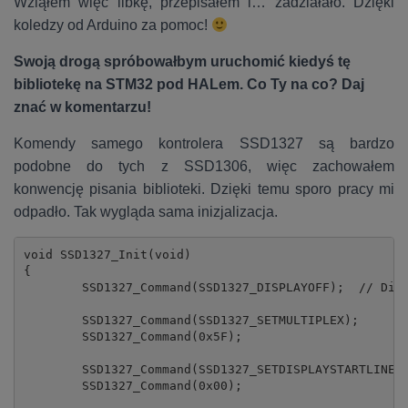
Wziąłem więc libkę, przepisałem i… zadziałało. Dzięki
koledzy od Arduino za pomoc!
Swoją drogą spróbowałbym uruchomić kiedyś tę
bibliotekę na STM32 pod HALem. Co Ty na co? Daj
znać w komentarzu!
Komendy samego kontrolera SSD1327 są bardzo
podobne do tych z SSD1306, więc zachowałem
konwencję pisania biblioteki. Dzięki temu sporo pracy mi
odpadło. Tak wygląda sama inizjalizacja.
void SSD1327_Init(void)

{

	SSD1327_Command(SSD1327_DISPLAYOFF);  // Display Off

	SSD1327_Command(SSD1327_SETMULTIPLEX);

	SSD1327_Command(0x5F);

	SSD1327_Command(SSD1327_SETDISPLAYSTARTLINE);

	SSD1327_Command(0x00);
