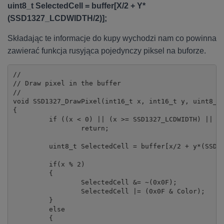
uint8_t SelectedCell = buffer[X/2 + Y*
(SSD1327_LCDWIDTH/2)];
Składając te informacje do kupy wychodzi nam co powinna
zawierać funkcja rusyjąca pojedynczy piksel na buforze.
//

// Draw pixel in the buffer

//

void SSD1327_DrawPixel(int16_t x, int16_t y, uint8_t 
{

	 if ((x < 0) || (x >= SSD1327_LCDWIDTH) || (y < 0) || (y >= SSD1327_LCDHEIGHT))

		 return;

	 uint8_t SelectedCell = buffer[x/2 + y*(SSD1327_LCDWIDTH/2)];

	 if(x % 2)

	 {

		 SelectedCell &= ~(0x0F);

		 SelectedCell |= (0x0F & Color);

	 }

	 else

	 {
