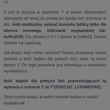
i Y.
X jest to pozycja w poziomie, Y w pionie. Wyświetlacz
skanujemy od lewej do prawej po każdej linii schodząc w
dół.
Jeśli mielibyśmy wybrać komórkę tablicy tylko dla
wiersza zerowego, obliczanie wyglądałoby tak:
buffer[X/2]
. Dla piksela nr 0 i 1 będzie to buffer[0]. Dalsze
również się zgadzają.
Jak dodać więc numer wiersza? Należy przesunąć numer
komórki o ilość bajtów dla pełnych linii, które są przed
danym Y. Do tego potrzebna jest informacja o szerokości
wyświetlacza.
Ilość bajtów dla pełnych linii poprzedzających tą
wybraną o numerze Y, to Y*(SSD1327_LCDWIDTH/2).
Skoro trzeba dodać, to wybór komórki bufora w całości
wygląda tak.