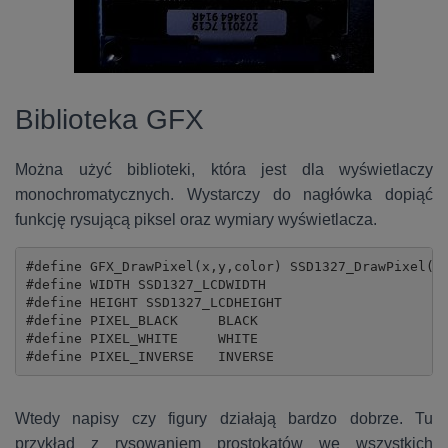
Biblioteka GFX
Można użyć biblioteki, która jest dla wyświetlaczy
monochromatycznych. Wystarczy do nagłówka dopiąć
funkcję rysującą piksel oraz wymiary wyświetlacza.
#define GFX_DrawPixel(x,y,color) SSD1327_DrawPixel(x,
#define WIDTH SSD1327_LCDWIDTH

#define HEIGHT SSD1327_LCDHEIGHT

#define PIXEL_BLACK	BLACK

#define PIXEL_WHITE	WHITE

#define PIXEL_INVERSE	INVERSE
Wtedy napisy czy figury działają bardzo dobrze. Tu
przykład z rysowaniem prostokątów we wszystkich