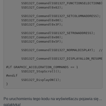
	SSD1327_Command(SSD1327_FUNCTIONSELECTIONB);

	SSD1327_Command(0x62);

	SSD1327_Command(SSD1327_SETCOLUMNADDRESS);

	SSD1327_Command(0x00);

	SSD1327_Command(0x3F);

	SSD1327_Command(SSD1327_SETROWADDRESS);

	SSD1327_Command(0x00);

	SSD1327_Command(0x5F);

	SSD1327_Command(SSD1327_NORMALDISPLAY);  // Set Normal Display

	SSD1327_Command(SSD1327_DISPLAYALLON_RESUME);  // Entire Display ON

#if GRAPHIC_ACCELERATION_COMMANDS == 1

	SSD1327_StopScroll();

#endif

	SSD1327_DisplayON(1);

}
Po uruchomieniu tego kodu na wyświetlaczu pojawia się…
galaktyka!