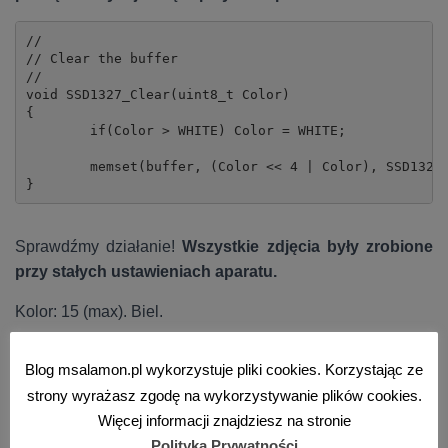
//

// Clear the buffer

//

void SSD1327_Clear(uint8_t Color)

{

	if(Color > WHITE) Color = WHITE;

	memset(buffer, (Color << 4 | Color), SSD1327_BUFFERSIZE);

}
Sprawdźmy działanie!
Wszystkie zdjęcia były zrobione
przy stałych ustawieniach aparatu.
Kolor: 15 (max). Biel.
Blog msalamon.pl wykorzystuje pliki cookies. Korzystając ze
strony wyrażasz zgodę na wykorzystywanie plików cookies.
Więcej informacji znajdziesz na stronie
Polityka Prywatności