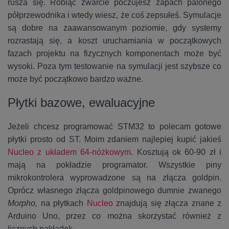
rusza się. Robiąc zwarcie poczujesz zapach palonego
półprzewodnika i wtedy wiesz, że coś zepsułeś. Symulacje
są dobre na zaawansowanym poziomie, gdy systemy
rozrastają się, a koszt uruchamiania w początkowych
fazach projektu na fizycznych komponentach może być
wysoki. Poza tym testowanie na symulacji jest szybsze co
może być początkowo bardzo ważne.
Płytki bazowe, ewaluacyjne
Jeżeli chcesz programować STM32 to polecam gotowe
płytki prosto od ST. Moim zdaniem najlepiej kupić jakieś
Nucleo z układem 64-nóżkowym.
Kosztują ok 60-90 zł i
mają na pokładzie programator. Wszystkie piny
mikrokontrolera wyprowadzone są na złącza goldpin.
Oprócz własnego złącza goldpinowego dumnie zwanego
Morpho,
na płytkach
Nucleo
znajdują się złącza znane z
Arduino Uno, przez co można skorzystać również z
licznych nakładek.