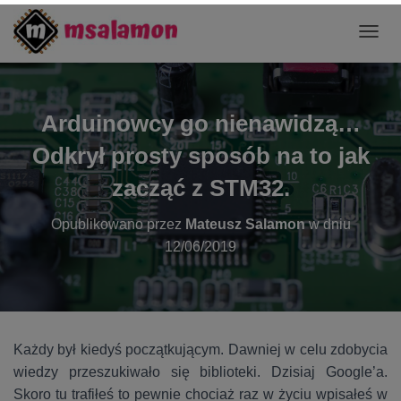
P
R
Z
E
Ł
Arduinowcy go nienawidzą…
Ą
C
Odkrył prosty sposób na to jak
Z
N
zacząć z STM32.
A
W
Opublikowano przez
Mateusz Salamon
w dniu
I
12/06/2019
G
A
C
J
Ę
Każdy był kiedyś początkującym. Dawniej w celu zdobycia
wiedzy przeszukiwało się biblioteki. Dzisiaj Google’a.
Skoro tu trafiłeś to pewnie chociaż raz w życiu wpisałeś w