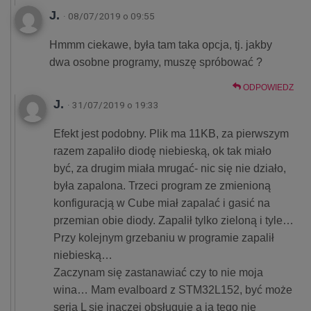
J.
· 08/07/2019 o 09:55
Hmmm ciekawe, była tam taka opcja, tj. jakby
dwa osobne programy, muszę spróbować ?
ODPOWIEDZ
J.
· 31/07/2019 o 19:33
Efekt jest podobny. Plik ma 11KB, za pierwszym
razem zapaliło diodę niebieską, ok tak miało
być, za drugim miała mrugać- nic się nie działo,
była zapalona. Trzeci program ze zmienioną
konfiguracją w Cube miał zapalać i gasić na
przemian obie diody. Zapalił tylko zieloną i tyle…
Przy kolejnym grzebaniu w programie zapalił
niebieską…
Zaczynam się zastanawiać czy to nie moja
wina… Mam evalboard z STM32L152, być może
seria L się inaczej obsługuje a ja tego nie