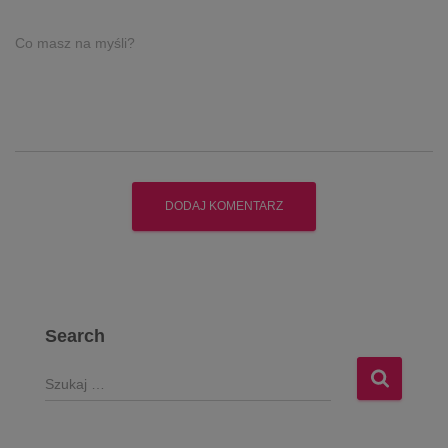
Co masz na myśli?
Search
S
z
u
k