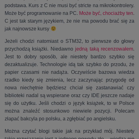
podstawa. Kurs z C nie musi być stricte na mikrokontrolery.
Może być programowanie na PC.
Może być, chociażby ten
.
C jest tak starym językiem, że nie ma powodu brać się za
jak najnowsze kursy
Jeżeli chodzi natomiast o STM32, to pierwsze do głowy
przychodzą książki. Niedawno
jedną taką recenzowałem
.
Jest to dobry sposób, ale niestety bardzo szybko się
dezaktualizuje. Technologie idą tak szybko do przodu, że
papier czasami nie nadąża. Oczywiście bazowa wiedza
rzadko kiedy się zmienia, lecz zaczynając przygodę od
nowa niechętnie będziesz chciał się zastanawiać czy
biblioteki nadal są wspierane oraz czy IDE jeszcze nadaje
się do użytku. Jeśli chodzi o język książek, to w Polsce
można znaleźć stosunkowo niewiele pozycji. Polecam
złapać bakcyla po polsku, a zgłębiać po angielsku.
Można czytać blogi takie jak na przykład mój. Niestety
takie rozwiązanie jest z jednego powodu złe – wiedza nie