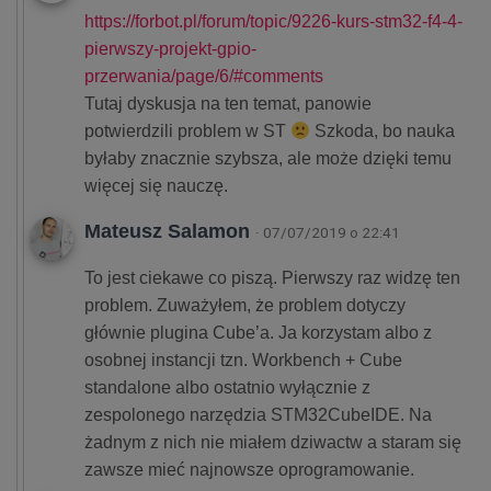
https://forbot.pl/forum/topic/9226-kurs-stm32-f4-4-
pierwszy-projekt-gpio-
przerwania/page/6/#comments
Tutaj dyskusja na ten temat, panowie
potwierdzili problem w ST
Szkoda, bo nauka
byłaby znacznie szybsza, ale może dzięki temu
więcej się nauczę.
Mateusz Salamon
· 07/07/2019 o 22:41
To jest ciekawe co piszą. Pierwszy raz widzę ten
problem. Zuważyłem, że problem dotyczy
głównie plugina Cube’a. Ja korzystam albo z
osobnej instancji tzn. Workbench + Cube
standalone albo ostatnio wyłącznie z
zespolonego narzędzia STM32CubeIDE. Na
żadnym z nich nie miałem dziwactw a staram się
zawsze mieć najnowsze oprogramowanie.