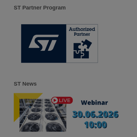
a
ST Partner Program
j
:
ST News