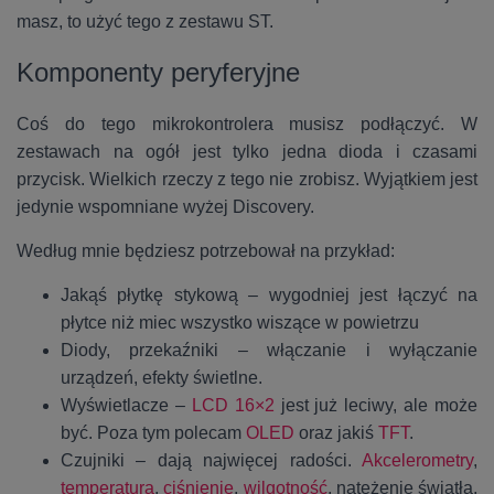
masz, to użyć tego z zestawu ST.
Komponenty peryferyjne
Coś do tego mikrokontrolera musisz podłączyć. W
zestawach na ogół jest tylko jedna dioda i czasami
przycisk. Wielkich rzeczy z tego nie zrobisz. Wyjątkiem jest
jedynie wspomniane wyżej Discovery.
Według mnie będziesz potrzebował na przykład:
Jakąś płytkę stykową – wygodniej jest łączyć na
płytce niż miec wszystko wiszące w powietrzu
Diody, przekaźniki – włączanie i wyłączanie
urządzeń, efekty świetlne.
Wyświetlacze –
LCD 16×2
jest już leciwy, ale może
być. Poza tym polecam
OLED
oraz jakiś
TFT
.
Czujniki – dają najwięcej radości.
Akcelerometry
,
temperatura
,
ciśnienie
,
wilgotność
, natężenie światła,