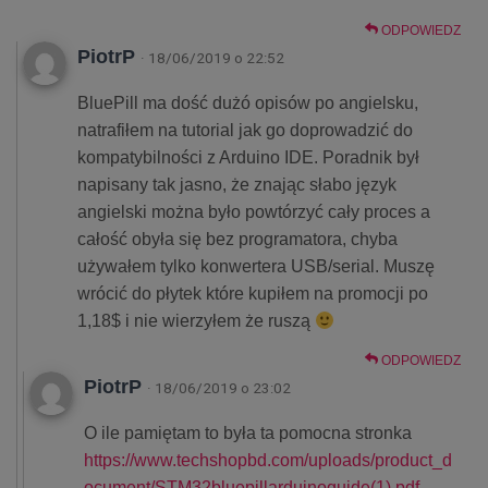
ODPOWIEDZ
PiotrP
· 18/06/2019 o 22:52
BluePill ma dość dużó opisów po angielsku,
natrafiłem na tutorial jak go doprowadzić do
kompatybilności z Arduino IDE. Poradnik był
napisany tak jasno, że znając słabo język
angielski można było powtórzyć cały proces a
całość obyła się bez programatora, chyba
używałem tylko konwertera USB/serial. Muszę
wrócić do płytek które kupiłem na promocji po
1,18$ i nie wierzyłem że ruszą
ODPOWIEDZ
PiotrP
· 18/06/2019 o 23:02
O ile pamiętam to była ta pomocna stronka
https://www.techshopbd.com/uploads/product_d
ocument/STM32bluepillarduinoguide(1).pdf