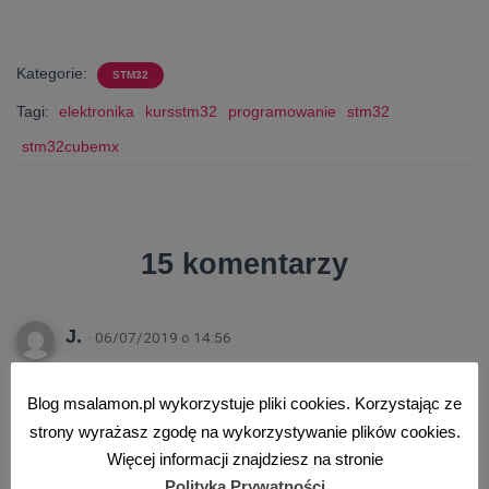
Kategorie:
STM32
Tagi:
elektronika
kursstm32
programowanie
stm32
stm32cubemx
15 komentarzy
J.
· 06/07/2019 o 14:56
Z CubeMX jest teraz spory problem. Przynajmniej
Blog msalamon.pl wykorzystuje pliki cookies. Korzystając ze
jak się instaluje najnowszą wersję. Na forbocie na
strony wyrażasz zgodę na wykorzystywanie plików cookies.
forum kilku użytkowników zgłaszało podobny
Więcej informacji znajdziesz na stronie
problem.
Polityka Prywatności