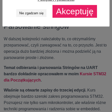
na UART i jest tam moje Ukulele
Akceptuję
Nie zgadzam się
Działa jak należy!
Parsowanie stringów
W dalszej kolejności należałoby to, co otrzymaliśmy
przeparsować, czyli zareagować na to, co przyszło. Jest to
operacja dużo bardziej złożona i można podzielić ją na
parsowanie proste i złożone.
Temat odbierania i parsowania Stringów na UART
bardzo dokładnie opracowałem w moim
Kursie STM32
dla Początkujących
.
Właśnie są otwarte zapisy do trzeciej edycji.
Kurs
obejmuje bardzo szeroki zakres programowania STM32.
Poznajesz nie tylko sam mikrokontroler, ale właśnie różne
techniki programowania i radzenia sobie w embedded.