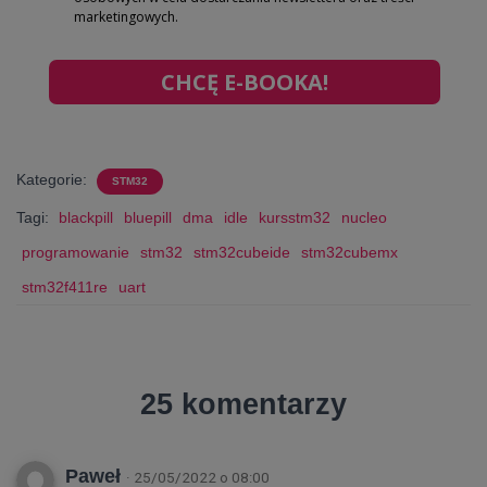
marketingowych.
CHCĘ E-BOOKA!
Kategorie:
STM32
Tagi:
blackpill
bluepill
dma
idle
kursstm32
nucleo
programowanie
stm32
stm32cubeide
stm32cubemx
stm32f411re
uart
25 komentarzy
Paweł
· 25/05/2022 o 08:00