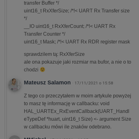
transfer Buffer */
uint16_t RxXferSize; /*!< UART Rx Transfer size
*/
__IO uint16_t RxXferCount; /*!< UART Rx
Transfer Counter */
uint16_t Mask; /*!< UART Rx RDR register mask
sprawdzilem tą: RxXferSize
ale ona pokazuje jaki rozmiar ma bufor, a nie o to
chodzi
Mateusz Salamon
· 17/11/2021 o 15:58
Z tego co przeczytałem w moim artykule powyżej
to masz tę informację w callbacku: void
HAL_UARTEx_RxEventCallback(UART_Handl
eTypeDef *huart, uint16_t Size) <- argument Size
w callbacku mówi ile znaków odebrano.