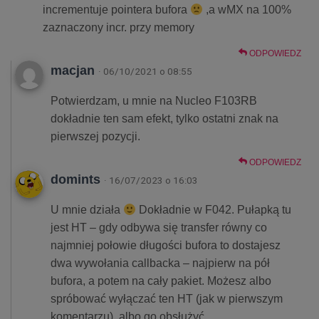
incrementuje pointera bufora
,a wMX na 100%
zaznaczony incr. przy memory
ODPOWIEDZ
macjan
· 06/10/2021 o 08:55
Potwierdzam, u mnie na Nucleo F103RB
dokładnie ten sam efekt, tylko ostatni znak na
pierwszej pozycji.
ODPOWIEDZ
domints
· 16/07/2023 o 16:03
U mnie działa
Dokładnie w F042. Pułapką tu
jest HT – gdy odbywa się transfer równy co
najmniej połowie długości bufora to dostajesz
dwa wywołania callbacka – najpierw na pół
bufora, a potem na cały pakiet. Możesz albo
spróbować wyłączać ten HT (jak w pierwszym
komentarzu), albo go obsłużyć.