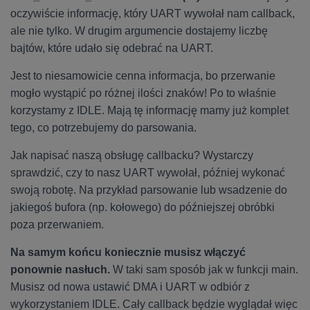
oczywiście informację, który UART wywołał nam callback,
ale nie tylko. W drugim argumencie dostajemy liczbę
bajtów, które udało się odebrać na UART.
Jest to niesamowicie cenna informacja, bo przerwanie
mogło wystąpić po różnej ilości znaków! Po to właśnie
korzystamy z IDLE. Mają tę informację mamy już komplet
tego, co potrzebujemy do parsowania.
Jak napisać naszą obsługę callbacku? Wystarczy
sprawdzić, czy to nasz UART wywołał, później wykonać
swoją robotę. Na przykład parsowanie lub wsadzenie do
jakiegoś bufora (np. kołowego) do późniejszej obróbki
poza przerwaniem.
Na samym końcu koniecznie musisz włączyć
ponownie nasłuch.
W taki sam sposób jak w funkcji main.
Musisz od nowa ustawić DMA i UART w odbiór z
wykorzystaniem IDLE. Cały callback będzie wyglądał więc