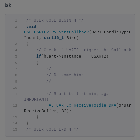
tak.
/* USER CODE BEGIN 4 */
void
HAL_UARTEx_RxEventCallback
(
UART_HandleTypeDef 
*huart, 
uint16_t
 Size
)
{
// Check if UART2 trigger the Callback
if
(
huart-
>
Instance == USART2
)
{
//
// Do something
//
// Start to listening again - 
IMPORTANT!
HAL_UARTEx_ReceiveToIdle_DMA
(
&huart2, 
ReceiveBuffer, 32
)
;
}
}
/* USER CODE END 4 */