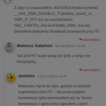
Z tego co zauważyłem, dla f103cb trzeba wywołać
__HAL_DMA_DISABLE_IT(&hdma_usart2_rx,
DMA_IT_HT); tuż po uruchomieniu
HAL_UARTEx_ReceiveToIdle_DMA. Inaczej
domyślnie będziemy dostawali przerwanie przy HT.
ODPOWIEDZ
Mateusz Salamon
· 06/06/2022 o 19:30
Tak jest! HT warto wyłączyć jeśli z niego nie
korzystamy.
ODPOWIEDZ
domints
· 16/07/2023 o 16:07
Mateuszu, fajnie by było, gdybyś w artykule
wspomniał o tym HT – nie przeczytałem
komentarzy tylko wzorowałem się na Twoim
komentarzu i sporo krwi napsułem, zanim