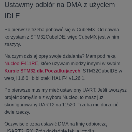
Ustawmy odbiór na DMA z użyciem
IDLE
Po pierwsze trzeba pobawić się w CubeMX. Od dawna
korzystam z STM32CubeIDE, więc CubeMX jest w nim
zaszyty.
Na czym dzisiaj oprę swoje działania? Mam pod ręką
Nucleo-F411RE
, które używam między innymi w swoim
Kursie STM32 dla Początkujących
. STM32CubeIDE w
wersji 1.6.0 i biblioteki HAL F4 v1.26.1.
Po pierwsze musimy mieć ustawiony UART. Jeśli tworzysz
projekt domyślnie z wyboru Nucleo, to masz już
skonfigurowany UART2 na 11520. Trzeba mu dorzucić
dwie rzeczy.
Oczywiście trzba ustawić DMA na linię odbiorczą
USART2_RX. Zrób dokładnie jak ja, czyli z