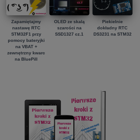
Zapamiętajmy
OLED ze skalą
Piekielnie
nastawę RTC
szarości na
dokładny RTC
STM32F1 przy
SSD1327 cz.1
DS3231 na STM32
pomocy bateryjki
na VBAT +
zewnętrzny kwarc
na BluePill