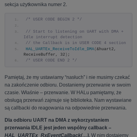
sekcja użytkownika numer 2.
/* USER CODE BEGIN 2 */
// Start to listening on UART with DMA + 
Idle interrupt detection
// the Callback is in USER CODE 4 section
HAL_UARTEx_ReceiveToIdle_DMA
(
&huart2, 
ReceiveBuffer, 32
)
;
/* USER CODE END 2 */
Pamiętaj, że my ustawiamy “nasłuch” i nie musimy czekać
na zakończenie odbioru. Dostaniemy przerwanie w swoim
czasie. Właśnie – przerwanie. W HALu pamiętamy, że
obsługą przerwań zajmuje się biblioteka. Nam wystawiane
są callbacki do reagowania na odpowiednie przerwania.
Dla odbioru UART na DMA z wykorzystaniem
przerwania IDLE jest jeden wspólny callback –
HAL_UARTEx_RxEventCallback(…).
W nim dostajemy