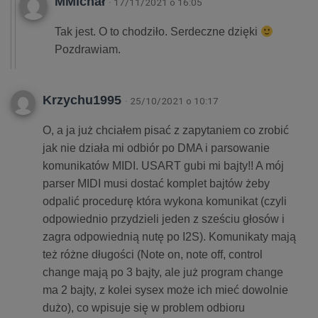
MMichał
· 17/11/2021 o 16:05
Tak jest. O to chodziło. Serdeczne dzięki
Pozdrawiam.
Krzychu1995
· 25/10/2021 o 10:17
O, a ja już chciałem pisać z zapytaniem co zrobić
jak nie działa mi odbiór po DMA i parsowanie
komunikatów MIDI. USART gubi mi bajty!! A mój
parser MIDI musi dostać komplet bajtów żeby
odpalić procedurę która wykona komunikat (czyli
odpowiednio przydzieli jeden z sześciu głosów i
zagra odpowiednią nutę po I2S). Komunikaty mają
też różne długości (Note on, note off, control
change mają po 3 bajty, ale już program change
ma 2 bajty, z kolei sysex może ich mieć dowolnie
dużo), co wpisuje się w problem odbioru