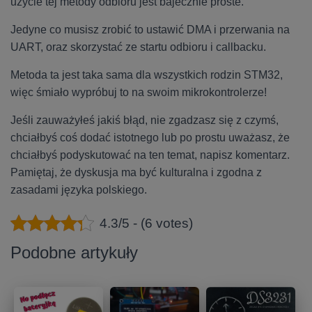
użycie tej metody odbioru jest bajecznie proste.
Jedyne co musisz zrobić to ustawić DMA i przerwania na
UART, oraz skorzystać ze startu odbioru i callbacku.
Metoda ta jest taka sama dla wszystkich rodzin STM32,
więc śmiało wypróbuj to na swoim mikrokontrolerze!
Jeśli zauważyłeś jakiś błąd, nie zgadzasz się z czymś,
chciałbyś coś dodać istotnego lub po prostu uważasz, że
chciałbyś podyskutować na ten temat, napisz komentarz.
Pamiętaj, że dyskusja ma być kulturalna i zgodna z
zasadami języka polskiego.
4.3/5 - (6 votes)
Podobne artykuły