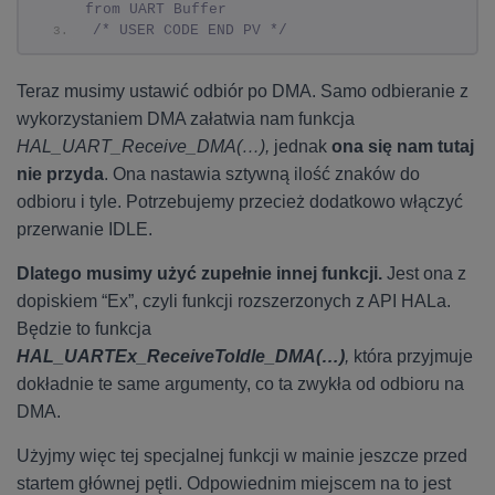
from UART Buffer
/* USER CODE END PV */
Teraz musimy ustawić odbiór po DMA. Samo odbieranie z
wykorzystaniem DMA załatwia nam funkcja
HAL_UART_Receive_DMA(…),
jednak
ona się nam tutaj
nie przyda
. Ona nastawia sztywną ilość znaków do
odbioru i tyle. Potrzebujemy przecież dodatkowo włączyć
przerwanie IDLE.
Dlatego musimy użyć zupełnie innej funkcji.
Jest ona z
dopiskiem “Ex”, czyli funkcji rozszerzonych z API HALa.
Będzie to funkcja
HAL_UARTEx_ReceiveToIdle_DMA(…)
,
która przyjmuje
dokładnie te same argumenty, co ta zwykła od odbioru na
DMA.
Użyjmy więc tej specjalnej funkcji w mainie jeszcze przed
startem głównej pętli. Odpowiednim miejscem na to jest