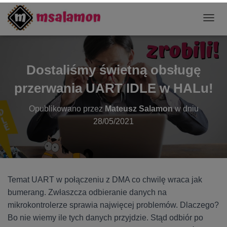
P
R
Z
E
Ł
Dostaliśmy świetną obsługę
Ą
C
przerwania UART IDLE w HALu!
Z
N
Opublikowano przez
Mateusz Salamon
w dniu
A
28/05/2021
W
I
G
A
C
J
Temat UART w połączeniu z DMA co chwilę wraca jak
Ę
bumerang. Zwłaszcza odbieranie danych na
mikrokontrolerze sprawia najwięcej problemów. Dlaczego?
Bo nie wiemy ile tych danych przyjdzie. Stąd odbiór po