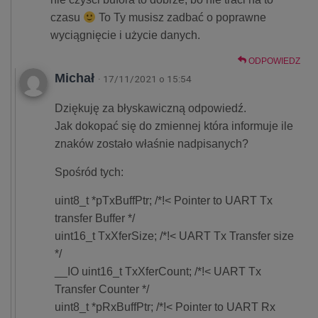
czasu
To Ty musisz zadbać o poprawne
wyciągnięcie i użycie danych.
ODPOWIEDZ
Michał
· 17/11/2021 o 15:54
Dziękuję za błyskawiczną odpowiedź.
Jak dokopać się do zmiennej która informuje ile
znaków zostało właśnie nadpisanych?
Spośród tych:
uint8_t *pTxBuffPtr; /*!< Pointer to UART Tx
transfer Buffer */
uint16_t TxXferSize; /*!< UART Tx Transfer size
*/
__IO uint16_t TxXferCount; /*!< UART Tx
Transfer Counter */
uint8_t *pRxBuffPtr; /*!< Pointer to UART Rx