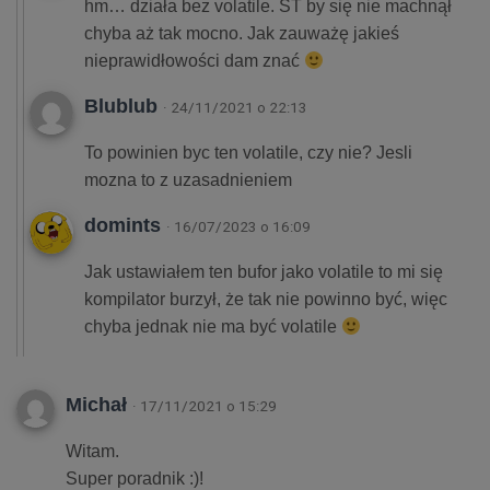
hm… działa bez volatile. ST by się nie machnął
chyba aż tak mocno. Jak zauważę jakieś
nieprawidłowości dam znać
Blublub
· 24/11/2021 o 22:13
To powinien byc ten volatile, czy nie? Jesli
mozna to z uzasadnieniem
domints
· 16/07/2023 o 16:09
Jak ustawiałem ten bufor jako volatile to mi się
kompilator burzył, że tak nie powinno być, więc
chyba jednak nie ma być volatile
Michał
· 17/11/2021 o 15:29
Witam.
Super poradnik :)!