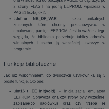
ona w stosunku do początku PAGE0. Chcąc użyć po
2 strony FLASH na jedną EEPROM, wpiszesz w
PAGE1 liczbę 0x2.
#define NB_OF_VAR
– liczba unikalnych
zmiennych które chcemy przechowywać w
emulowanej pamięci EEPROM. Jest to ważne z tego
względu, że biblioeka potrzebuje tablicy adresów
wirtualnych i trzeba ją wcześniej utworzyć w
programie.
Funkcje biblioteczne
Jak już wspomniałem, do dyspozycji uzytkownika są 3
proste funkcje. Oto one:
uint16_t EE_Init(void)
– inicjalizacja emulatora
EEPROM. Sprawdza ona czy strony były wcześniej
zapisane(po nagłówku) oraz czy trzeba je