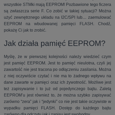
wszystkie STMki mają EEPROM! Pozbawione tego ficzera
są zwłaszcza serie F. Co zobić w takiej sytuacji? Można
użyć zewnętrznego układu na I2C/SPI lub… zaemulować
EEPROM na wbudowanej pamięci FLASH. Chodź,
pokażę Ci jak to zrobić.
Jak działa pamięć EEPROM?
Myślę, że w pierwszej kolejności należy wiedzieć czym
jest pamięć EEPROM. Jest to pamięć nieulotna, czyli jej
zawartość nie jest tracona po odłączeniu zasilania. Można
z niej oczywiście czytać i nie ma to żadnego wpływu na
dane zawarte w pamięci oraz ich żywotność. Możliwe jest
też zapisywanie i to już od pojedynczego bajtu. Zaletą
EEPROM’u jest również to, że można szybko zapisywać
zarówno “zera” jak i “jedynki” co nie jest takie oczywiste w
wypadku pamięci FLASH. Dostęp do każdego bajtu
zarówno dla odczytu jak i zapisu jest swobodny.