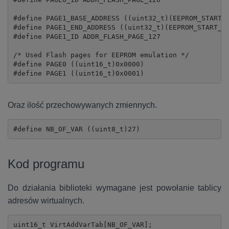
#define PAGE1_BASE_ADDRESS ((uint32_t)(EEPROM_START_A
#define PAGE1_END_ADDRESS ((uint32_t)(EEPROM_START_AD
#define PAGE1_ID ADDR_FLASH_PAGE_127

/* Used Flash pages for EEPROM emulation */

#define PAGE0 ((uint16_t)0x0000)

Oraz ilość przechowywanych zmiennych.
#define NB_OF_VAR ((uint8_t)27)
Kod programu
Do działania biblioteki wymagane jest powołanie tablicy
adresów wirtualnych.
uint16_t VirtAddVarTab[NB_OF_VAR];