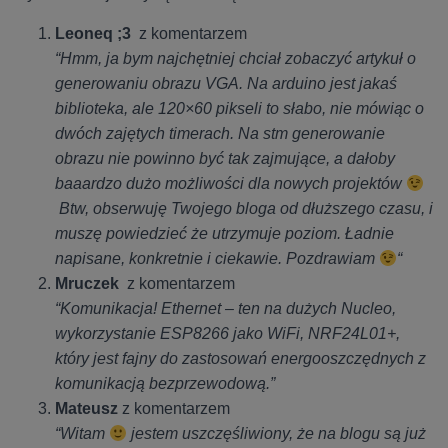
Leoneq ;3
z komentarzem
“Hmm, ja bym najchętniej chciał zobaczyć artykuł o
generowaniu obrazu VGA. Na arduino jest jakaś
biblioteka, ale 120×60 pikseli to słabo, nie mówiąc o
dwóch zajętych timerach. Na stm generowanie
obrazu nie powinno być tak zajmujące, a dałoby
baaardzo dużo możliwości dla nowych projektów
Btw, obserwuję Twojego bloga od dłuższego czasu, i
muszę powiedzieć że utrzymuje poziom. Ładnie
napisane, konkretnie i ciekawie. Pozdrawiam
“
Mruczek
z komentarzem
“Komunikacja! Ethernet – ten na dużych Nucleo,
wykorzystanie ESP8266 jako WiFi, NRF24L01+,
który jest fajny do zastosowań energooszczędnych z
komunikacją bezprzewodową.”
Mateusz
z komentarzem
“Witam
jestem uszczęśliwiony, że na blogu są już