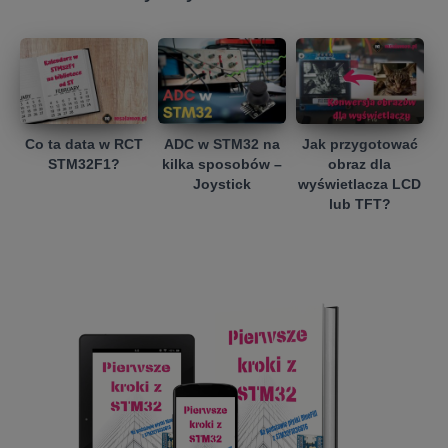
Co ta data w RCT
ADC w STM32 na
Jak przygotować
STM32F1?
kilka sposobów –
obraz dla
Joystick
wyświetlacza LCD
lub TFT?