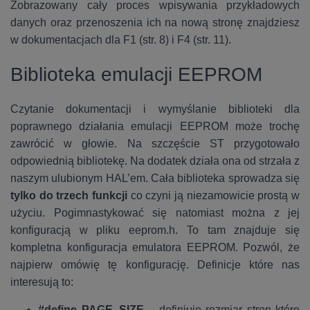
Zobrazowany cały proces wpisywania przykładowych
danych oraz przenoszenia ich na nową stronę znajdziesz
w dokumentacjach dla F1 (str. 8) i F4 (str. 11).
Biblioteka emulacji EEPROM
Czytanie dokumentacji i wymyślanie biblioteki dla
poprawnego działania emulacji EEPROM może trochę
zawrócić w głowie. Na szczęście ST przygotowało
odpowiednią bibliotekę. Na dodatek działa ona od strzała z
naszym ulubionym HAL’em. Cała biblioteka sprowadza się
tylko do trzech funkcji
co czyni ją niezamowicie prostą w
użyciu. Pogimnastykować się natomiast można z jej
konfiguracją w pliku eeprom.h. To tam znajduje się
kompletna konfiguracja emulatora EEPROM. Pozwól, że
najpierw omówię tę konfigurację. Definicje które nas
interesują to:
#define PAGE_SIZE
– definiuje rozmiar stron które