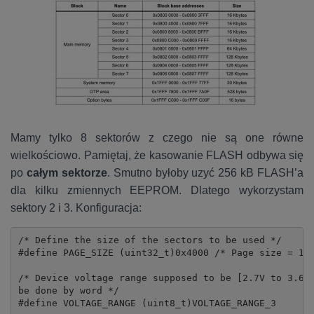
Mamy tylko 8 sektorów z czego nie są one równe
wielkościowo. Pamiętaj, że kasowanie FLASH odbywa się
po
całym sektorze
. Smutno byłoby uzyć 256 kB FLASH’a
dla kilku zmiennych EEPROM. Dlatego wykorzystam
sektory 2 i 3. Konfiguracja:
/* Define the size of the sectors to be used */

#define PAGE_SIZE (uint32_t)0x4000 /* Page size = 16K
/* Device voltage range supposed to be [2.7V to 3.6V]
be done by word */

#define VOLTAGE_RANGE (uint8_t)VOLTAGE_RANGE_3
