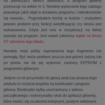
na pierwszych dwóch sektorach, a program główny
przesunąć na sektor nr 2. Niestety wykonanie tego zabiegu
powoduje jakiś błąd w działaniu programu i mikrokontroler
się wywala… Pogrzebałem trochę w kodzie i znalazłem
pewien problem przy funkcji weryfikującej czy strona jest
wykasowana. Użyta jest ona w inicjalizacji na której
wywala się program. Jest nawet założony
wątek na forum
ST odnośnie tego błędu
.
Niestety moje próby naprawienia tego fragmentu nie
pomogły. Być może problem jeszcze jest gdzieś indziej lub
po prostu nie da się wykonać zamiany EEPROM z
programem głównym.
Jedyne co mi przychodzi do głowy podczas pisania tego
artykułu to rozdział projektu na bootloader i program
główny. Bootloader byłby uruchamiany z adresu
początkowego i wykonywałby skok do aplikacji głównej,
która mieści się za dwoma kolejnymi, pustymi sektorami.