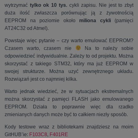
wytrzymać
tylko ok 10 tys.
cykli zapisu. Nie jest to zbyt
duża ilość zwłaszcza porównując ją z żywotnością
EEPROM na poziomie około
miliona cykli
(pamięci
AT24C32 od Atmel).
Powstaje więc pytanie – czy warto emulować EEPROM?
Czasem warto, czasem nie
Na to należy sobie
odpowiedzieć indywidualnie. Zależy to od projektu. Można
skorzystać z takiego STM32, który ma już EEPROM w
swojej strukturze. Można uzyć zewnętrznego układu.
Rozwiązań jest co najmniej kilka.
Warto jednak wiedzieć, że w sytuacjach ekstremalnych
można skorzystać z pamięci FLASH jako emulowanego
EEPROM. Działa to poprawnie więc dla rzadko
zmienianych danych może być to całkiem niezły sposób.
Kody testowe wraz z bibliotekami znajdziesz na moim
GitHUB’ie:
F103C8
,
F401RE