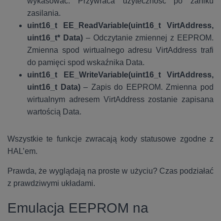
wykasować. Przywraca użyteczność po zaniku
zasilania.
uint16_t EE_ReadVariable(uint16_t VirtAddress,
uint16_t* Data)
– Odczytanie zmiennej z EEPROM.
Zmienna spod wirtualnego adresu VirtAddress trafi
do pamięci spod wskaźnika Data.
uint16_t EE_WriteVariable(uint16_t VirtAddress,
uint16_t Data)
– Zapis do EEPROM. Zmienna pod
wirtualnym adresem VirtAddress zostanie zapisana
wartością Data.
Wszystkie te funkcje zwracają kody statusowe zgodne z
HAL’em.
Prawda, że wyglądają na proste w użyciu? Czas podziałać
z prawdziwymi układami.
Emulacja EEPROM na