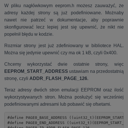
W pliku nagłówkowym eeprom.h możesz zauważyć, że
adresy każdej strony są już podefiniowane. Możnaby
nawet nie patrzeć w dokumentacje, aby poprawnie
skonfigurować lecz lepiej jest się upewnić, że nikt nie
popełnił błędu w kodzie.
Rozmiar strony jest już zdefiniowany w bibliotece HAL.
Można się jedynie upewnić czy ma ok 1 kB, czyli 0x400.
Chcemy wykorzystać dwie ostatnie strony, więc
EEPROM_START_ADDRESS
ustawiam na przedostatnią
stronę, czyli
ADDR_FLASH_PAGE_126.
Teraz adresy dwóch stron emulacji EEPROM oraz ilość
wykorzystywanych stron. Można posłużyć się wcześniej
podefiniowanymi adresami lub pobawić się ofsetami.
#define PAGE0_BASE_ADDRESS ((uint32_t)(EEPROM_START_A
#define PAGE0_END_ADDRESS ((uint32_t)(EEPROM_START_AD
#define PAGE0_ID ADDR_FLASH_PAGE_126
