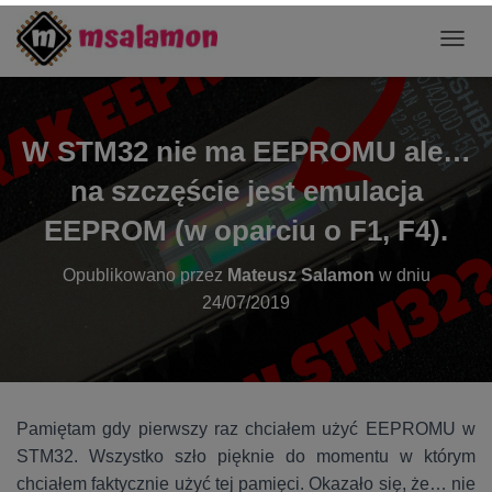
P
R
Z
E
Ł
W STM32 nie ma EEPROMU ale…
Ą
C
na szczęście jest emulacja
Z
N
EEPROM (w oparciu o F1, F4).
A
W
Opublikowano przez
Mateusz Salamon
w dniu
I
24/07/2019
G
A
C
J
Ę
Pamiętam gdy pierwszy raz chciałem użyć EEPROMU w
STM32. Wszystko szło pięknie do momentu w którym
chciałem faktycznie użyć tej pamięci. Okazało się, że… nie