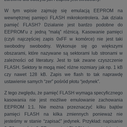
W tym wpisie zajmuję się emulacją EEPROM na
wewnętrznej pamięci FLASH mikrokontrolera. Jak działa
pamięć FLASH? Działanie jest bardzo podobne do
EEPROM’u z jedną “małą” różnicą. Kasowanie pamięci
(czyli najczęściej zapis 0xFF w komórce) nie jest taki
swobodny swobodny. Wykonuje się go większymi
obszarami, które nazywane są sektorami lub stronami w
zależności od literatury. Jest to tak zwane czyszczenie
FLASH. Sektory te mogą mieć różne rozmiary jak np. 1 kB
czy nawet 128 kB. Zapis we flash to tak naprawdę
ustawienie samych “zer” pośród płotu “jedynek”.
Z tego zwględu, że pamięć FLASH wymaga specyficznego
kasowania nie jest możliwe emulowanie zachowania
EEPROM 1:1. Nie można przeznaczyć kilku bajtów
pamięci FLASH na kilka zmiennych ponieważ nie
jesteśmy w stanie “zapisać” jedynek. Przykład: napisanie