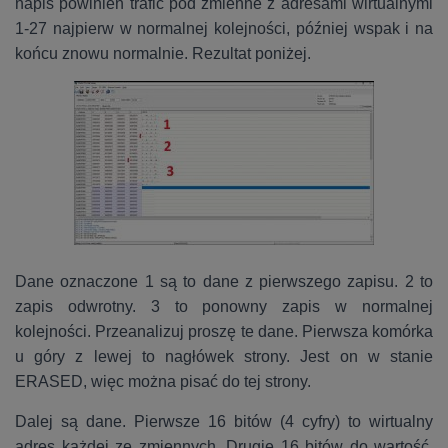
napis powinien trafić pod zmienne z adresami wirtualnymi
1-27 najpierw w normalnej kolejności, później wspak i na
końcu znowu normalnie. Rezultat poniżej.
Dane oznaczone 1 są to dane z pierwszego zapisu. 2 to
zapis odwrotny. 3 to ponowny zapis w normalnej
kolejności. Przeanalizuj proszę te dane. Pierwsza komórka
u góry z lewej to nagłówek strony. Jest on w stanie
ERASED, więc można pisać do tej strony.
Dalej są dane. Pierwsze 16 bitów (4 cyfry) to wirtualny
adres każdej ze zmiennych. Drugie 16 bitów do wartość,