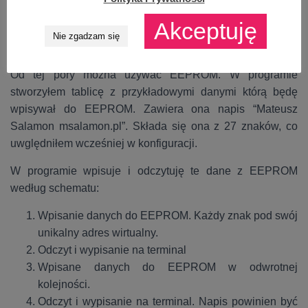
{

  Error_Handler();

Akceptuję
}
Nie zgadzam się
Od tej pory można używać EEPROM. W programie
stworzyłem tablicę z przykładowymi danymi którą będę
wpisywał do EEPROM. Zawiera ona napis “Mateusz
Salamon msalamon.pl”. Składa się ona z 27 znaków, co
uwględniłem wcześniej w konfiguracji.
W programie wpisuje i odczytuję te dane z EEPROM
według schematu:
Wpisanie danych do EEPROM. Każdy znak pod swój
unikalny adres wirtualny.
Odczyt i wypisanie na terminal
Wpisane danych do EEPROM w odwrotnej
kolejności.
Odczyt i wypisanie na terminal. Napis powinien być