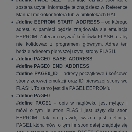
zostaną użyte. Informacje tę znajdziesz w Reference
Manual mokrokontrolera lub w bibliotekach HAL.
#define EEPROM_START_ADDRESS
– od którego
adresu w pamięci będzie znajdowała się emulacja
EEPROM. Zalecam używać końcówki FLASH’a, aby
nie kolidować z programem głównym. Adres ten
będzie adresem pierwszej użytej strony FLASH.
#define PAGE0_BASE_ADDRESS
#define PAGE0_END_ADDRESS
#define PAGE0_ID
– adresy początkowe i końcowe
strony zerowej emulacji oraz ID pierwszej strony we
FLASH. To samo jest dla PAGE1 EEPROM’u.
#define PAGE0
#define PAGE1
– opis w nagłówku jest mylący i
mówi o tym ile stron FLASH jest użyty dla stron
EEPROM. Tak na prawdę ważna jest definicja
PAGE1 która mówi o tym ile stron dalej znajduje się