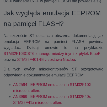
0xF0 wartością 0xFF w pamięci FLASH nie powiedzie się.
Jak wygląda emulacja EEPROM
na pamięci FLASH?
Na szczęście ST dostarcza obszerną dokumentację jak
emulacja EEPROM na pamięci FLASH powinna
wyglądać. Dzisiaj omówię to na przykładzie
STM32F103C8T6 znanego miedzy inymi z płytek BluePill
oraz na
STM32F401RE z zestawu Nucleo
.
Dla tych dwóch mikrokontrolerów ST przygotowało
odpowiednie dokumentacje emulacji EEPROM:
AN2594 - EEPROM emulation in STM32F10X
microcontrollers
AN3969 - EEPROM emulation in STM32F40x
STM32F41x microcontrollers