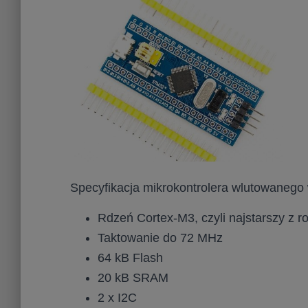
Specyfikacja mikrokontrolera wlutowanego
Rdzeń Cortex-M3, czyli najstarszy z r
Taktowanie do 72 MHz
64 kB Flash
20 kB SRAM
2 x I2C