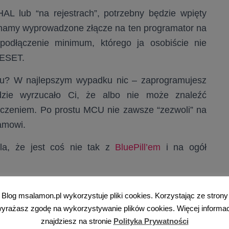
AL lub “na rejestrach”, potrzebny będzie wpięty
 bo mamy wyprowadzone złącze na ten programator na
 podłączenie minimum, którego ja osobiście nie
RESET.
ETu? W najlepszym wypadku nic – zaprogramujesz
zie wyrzucało Ci, że albo nie może znaleźć
ołączeniem. Po prostu MCU nie zawsze “zezwoli” na
amowi.
la, że jest coś nie tak z
BluePill’em
i na ogół
 jest to z RESETem. Niestety pin ten na płytce
Blog msalamon.pl wykorzystuje pliki cookies. Korzystając ze strony
D.
yrażasz zgodę na wykorzystywanie plików cookies. Więcej informac
mator mam na pokładzie i jest on podłączony tak,
znajdziesz na stronie
Polityka Prywatności