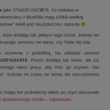
ane jako STM32F103C
B
T6. Co ciekawe w
kontrolery z BluePilla mają 128kB według
iarowe” 64kB jest nieużyteczne i zepsute
, które działają tak, jakbym tego chciał. Jednak nie
 Kupując samemu nie wiesz, czy Tobie się uda.
czynienia z podróbką. Na układzie zamiast
S32F103C8T6
. Ponoć działają tak samo, ale już
 wymaga nieco pracy, aby móc go używać. Nie
mo”. Szkoda mi czasu na nerwy dla oszczędzenia
c mając ten podrobiony układ, po czym okazywało
ze sprawdzonego źródła – zapraszam.