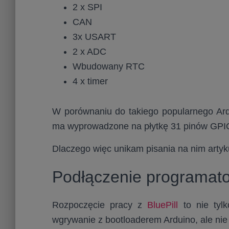
2 x SPI
CAN
3x USART
2 x ADC
Wbudowany RTC
4 x timer
W porównaniu do takiego popularnego Ard
ma wyprowadzone na płytkę 31 pinów GPIO
Dlaczego więc unikam pisania na nim arty
Podłączenie programat
Rozpoczęcie pracy z
BluePill
to nie tylk
wgrywanie z bootloaderem Arduino, ale nie 