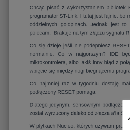
Chcąc pisać z wykorzystaniem bibliotek H
programator ST-Link. I tutaj jest fajnie,
oddzielnych goldpinach. Jednak jest to
polecam. Brakuje na tym złączu sygnału 
Co się dzieje jeśli nie podepniesz RES
normalnie. Co w najgorszym? IDE będ
mikrokontrolera, albo jakiś inny błąd z p
wpięcie się między nogi biegnącemu progr
Co najmniej raz w tygodniu dostaję mai
podłączony RESET pomaga.
Dlatego jedynym, sensownym podłączeniem
został wyrzucony daleko od złącza a’la SW
w
W płytkach Nucleo, których używam progra