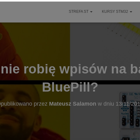
STREFA ST
KURSY STM32
nie robię wpisów na ba
BluePill?
publikowano przez
Mateusz Salamon
w dniu
13/11/20