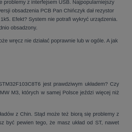
e problemy z interfejsem USB. Najpopularniejszy
wersji obsadzenia PCB Pan Chińczyk dał rezystor
k5. Efekt? System nie potrafi wykryć urządzenia.
dnio obsadzony.
oże wręcz nie działać poprawnie lub w ogóle. A jak
że STM32F103C8T6 jest prawdziwym układem? Czy
MW M3, których w samej Polsce jeździ więcej niż
kładów z Chin. Stąd może też biorą się problemy z
sz być pewien tego, że masz układ od ST, nawet