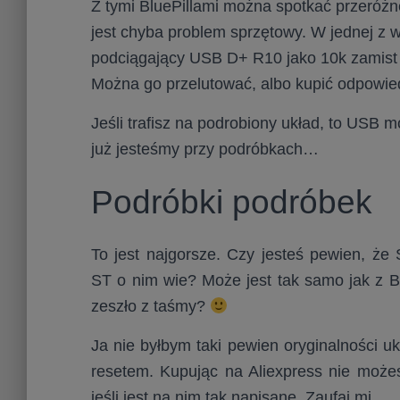
Z tymi BluePillami można spotkać przeróżn
jest chyba problem sprzętowy. W jednej z 
podciągający USB D+ R10 jako 10k zamist 1
Można go przelutować, albo kupić odpowie
Jeśli trafisz na podrobiony układ, to USB m
już jesteśmy przy podróbkach…
Podróbki podróbek
To jest najgorsze. Czy jesteś pewien, 
ST o nim wie? Może jest tak samo jak z B
zeszło z taśmy?
Ja nie byłbym taki pewien oryginalności u
resetem. Kupując na Aliexpress nie może
jeśli jest na nim tak napisane. Zaufaj mi.