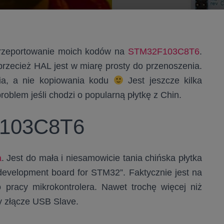
przeportowanie moich kodów na
STM32F103C8T6
.
rzecież HAL jest w miarę prosty do przenoszenia.
ia, a nie kopiowania kodu
Jest jeszcze kilka
oblem jeśli chodzi o popularną płytkę z Chin.
F103C8T6
a
. Jest do mała i niesamowicie tania chińska płytka
evelopment board for STM32”. Faktycznie jest na
pracy mikrokontrolera. Nawet trochę więcej niż
y złącze USB Slave.