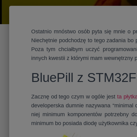
Ostatnio mnóstwo osób pyta się mnie o 
Niechętnie podchodzę to tego zadania bo p
Poza tym chciałbym uczyć programowan
innych kwestii z którymi mam wewnętrzny pr
BluePill z STM32
Zacznę od tego czym w ogóle jest
ta płytk
developerska dumnie nazywana “minimal d
niej minimum komponentów potrzebny do 
minimum bo posiada diodę użytkownika cz