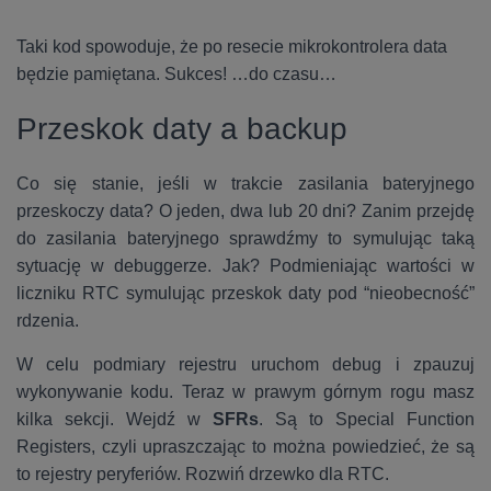
Taki kod spowoduje, że po resecie mikrokontrolera data
będzie pamiętana. Sukces! …do czasu…
Przeskok daty a backup
Co się stanie, jeśli w trakcie zasilania bateryjnego
przeskoczy data? O jeden, dwa lub 20 dni? Zanim przejdę
do zasilania bateryjnego sprawdźmy to symulując taką
sytuację w debuggerze. Jak? Podmieniając wartości w
liczniku RTC symulując przeskok daty pod “nieobecność”
rdzenia.
W celu podmiary rejestru uruchom debug i zpauzuj
wykonywanie kodu. Teraz w prawym górnym rogu masz
kilka sekcji. Wejdź w
SFRs
. Są to Special Function
Registers, czyli upraszczając to można powiedzieć, że są
to rejestry peryferiów. Rozwiń drzewko dla RTC.