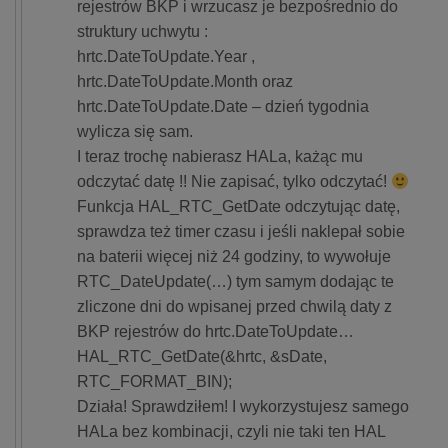
rejestrów BKP i wrzucasz je bezpośrednio do
struktury uchwytu :
hrtc.DateToUpdate.Year ,
hrtc.DateToUpdate.Month oraz
hrtc.DateToUpdate.Date – dzień tygodnia
wylicza się sam.
I teraz trochę nabierasz HALa, każąc mu
odczytać datę !! Nie zapisać, tylko odczytać!
Funkcja HAL_RTC_GetDate odczytując datę,
sprawdza też timer czasu i jeśli naklepał sobie
na baterii więcej niż 24 godziny, to wywołuje
RTC_DateUpdate(…) tym samym dodając te
zliczone dni do wpisanej przed chwilą daty z
BKP rejestrów do hrtc.DateToUpdate…
HAL_RTC_GetDate(&hrtc, &sDate,
RTC_FORMAT_BIN);
Działa! Sprawdziłem! I wykorzystujesz samego
HALa bez kombinacji, czyli nie taki ten HAL