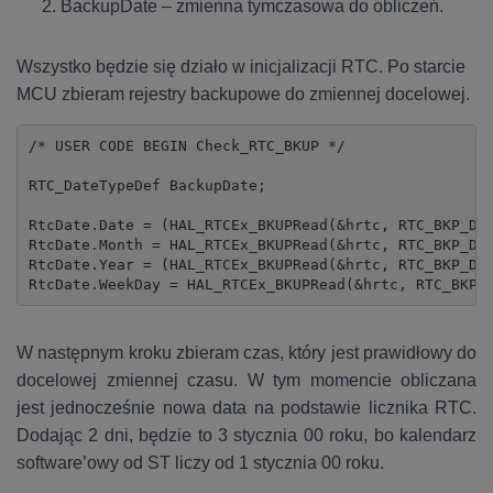
BackupDate – zmienna tymczasowa do obliczeń.
Wszystko będzie się działo w inicjalizacji RTC. Po starcie
MCU zbieram rejestry backupowe do zmiennej docelowej.
/* USER CODE BEGIN Check_RTC_BKUP */

RTC_DateTypeDef BackupDate;

RtcDate.Date = (HAL_RTCEx_BKUPRead(&hrtc, RTC_BKP_DR2
RtcDate.Month = HAL_RTCEx_BKUPRead(&hrtc, RTC_BKP_DR2
RtcDate.Year = (HAL_RTCEx_BKUPRead(&hrtc, RTC_BKP_DR3
RtcDate.WeekDay = HAL_RTCEx_BKUPRead(&hrtc, RTC_BKP_
W następnym kroku zbieram czas, który jest prawidłowy do
docelowej zmiennej czasu. W tym momencie obliczana
jest jednocześnie nowa data na podstawie licznika RTC.
Dodając 2 dni, będzie to 3 stycznia 00 roku, bo kalendarz
software’owy od ST liczy od 1 stycznia 00 roku.