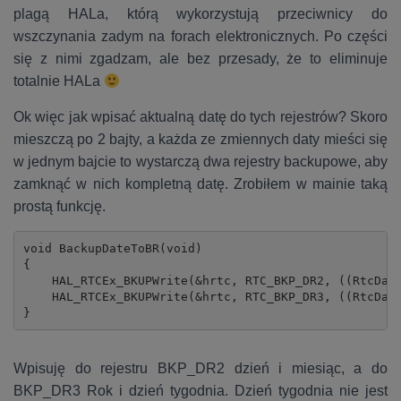
plagą HALa, którą wykorzystują przeciwnicy do
wszczynania zadym na forach elektronicznych. Po części
się z nimi zgadzam, ale bez przesady, że to eliminuje
totalnie HALa
Ok więc jak wpisać aktualną datę do tych rejestrów? Skoro
mieszczą po 2 bajty, a każda ze zmiennych daty mieści się
w jednym bajcie to wystarczą dwa rejestry backupowe, aby
zamknąć w nich kompletną datę. Zrobiłem w mainie taką
prostą funkcję.
void BackupDateToBR(void)

{

    HAL_RTCEx_BKUPWrite(&hrtc, RTC_BKP_DR2, ((RtcDate
    HAL_RTCEx_BKUPWrite(&hrtc, RTC_BKP_DR3, ((RtcDate
}
Wpisuję do rejestru BKP_DR2 dzień i miesiąc, a do
BKP_DR3 Rok i dzień tygodnia. Dzień tygodnia nie jest