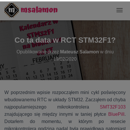
P
R
Z
E
Ł
Co ta data w RCT STM32F1?
Ą
C
Opublikowano przez
Mateusz Salamon
w dniu
Z
N
19/02/2020
A
W
I
G
A
C
W poprzednim wpisie rozpocząłem mini cykl poświęcony
J
wbudowanemu RTC w układy STM32. Zacząłem od chyba
Ę
najpopularniejszego mikrokontrolera
SMT32F103
znajdującego się między innymi w taniej płytce
BluePill
.
Dotarłem do momentu, w którym po resecie
mikrokontrolera godzina nadal była prawidłowa natomiast