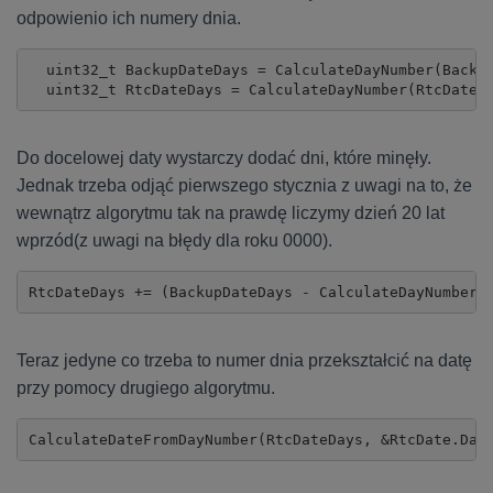
odpowienio ich numery dnia.
  uint32_t BackupDateDays = CalculateDayNumber(Backup
  uint32_t RtcDateDays = CalculateDayNumber(RtcDate.
Do docelowej daty wystarczy dodać dni, które minęły.
Jednak trzeba odjąć pierwszego stycznia z uwagi na to, że
wewnątrz algorytmu tak na prawdę liczymy dzień 20 lat
wprzód(z uwagi na błędy dla roku 0000).
RtcDateDays += (BackupDateDays - CalculateDayNumber(
Teraz jedyne co trzeba to numer dnia przekształcić na datę
przy pomocy drugiego algorytmu.
CalculateDateFromDayNumber(RtcDateDays, &RtcDate.Dat