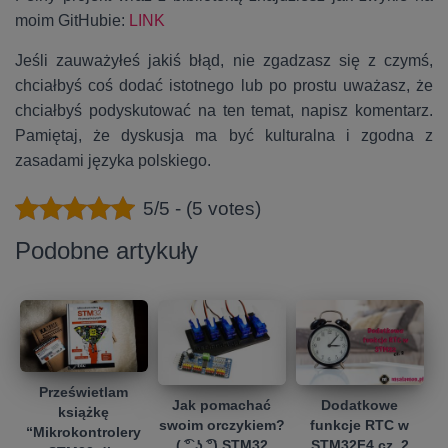
moim GitHubie:
LINK
Jeśli zauważyłeś jakiś błąd, nie zgadzasz się z czymś,
chciałbyś coś dodać istotnego lub po prostu uważasz, że
chciałbyś podyskutować na ten temat, napisz komentarz.
Pamiętaj, że dyskusja ma być kulturalna i zgodna z
zasadami języka polskiego.
5/5 - (5 votes)
Podobne artykuły
Prześwietlam
Jak pomachać
Dodatkowe
książkę
swoim orczykiem?
funkcje RTC w
“Mikrokontrolery
( ͡° ͜ʖ ͡°) STM32
STM32F4 cz. 2