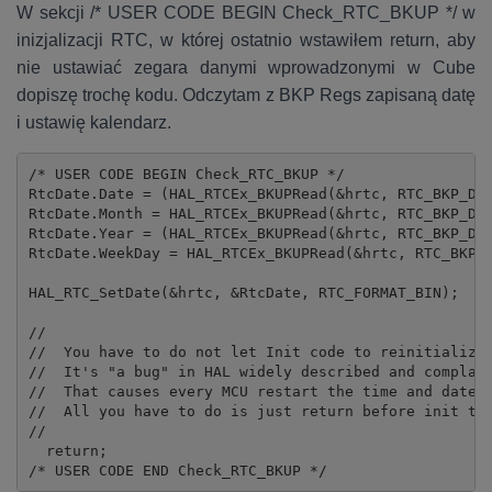
W sekcji /* USER CODE BEGIN Check_RTC_BKUP */ w
inizjalizacji RTC, w której ostatnio wstawiłem return, aby
nie ustawiać zegara danymi wprowadzonymi w Cube
dopiszę trochę kodu. Odczytam z BKP Regs zapisaną datę
i ustawię kalendarz.
/* USER CODE BEGIN Check_RTC_BKUP */

RtcDate.Date = (HAL_RTCEx_BKUPRead(&hrtc, RTC_BKP_DR2
RtcDate.Month = HAL_RTCEx_BKUPRead(&hrtc, RTC_BKP_DR2
RtcDate.Year = (HAL_RTCEx_BKUPRead(&hrtc, RTC_BKP_DR3
RtcDate.WeekDay = HAL_RTCEx_BKUPRead(&hrtc, RTC_BKP_D
HAL_RTC_SetDate(&hrtc, &RtcDate, RTC_FORMAT_BIN);

//

//  You have to do not let Init code to reinitialize 
//  It's "a bug" in HAL widely described and complain
//  That causes every MCU restart the time and date w
//  All you have to do is just return before init tim
//

  return;

/* USER CODE END Check_RTC_BKUP */