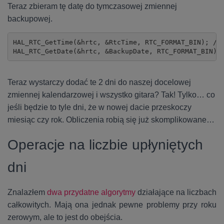
Teraz zbieram tę datę do tymczasowej zmiennej
backupowej.
HAL_RTC_GetTime(&hrtc, &RtcTime, RTC_FORMAT_BIN); // 
HAL_RTC_GetDate(&hrtc, &BackupDate, RTC_FORMAT_BIN);
Teraz wystarczy dodać te 2 dni do naszej docelowej
zmiennej kalendarzowej i wszystko gitara? Tak! Tylko… co
jeśli będzie to tyle dni, że w nowej dacie przeskoczy
miesiąc czy rok. Obliczenia robią się już skomplikowane…
Operacje na liczbie upłyniętych
dni
Znalazłem
dwa przydatne algorytmy
działające na liczbach
całkowitych. Mają ona jednak pewne problemy przy roku
zerowym, ale to jest do obejścia.