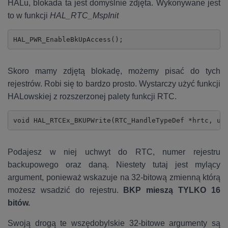
HALu, blokada ta jest domyślnie zdjęta. Wykonywane jest
to w funkcji
HAL_RTC_MspInit
Skoro mamy zdjętą blokadę, możemy pisać do tych
rejestrów. Robi się to bardzo prosto. Wystarczy użyć funkcji
HALowskiej z rozszerzonej palety funkcji RTC.
void HAL_RTCEx_BKUPWrite(RTC_HandleTypeDef *hrtc, ui
Podajesz w niej uchwyt do RTC, numer rejestru
backupowego oraz daną. Niestety tutaj jest mylący
argument, ponieważ wskazuje na 32-bitową zmienną którą
możesz wsadzić do rejestru.
BKP mieszą TYLKO 16
bitów.
Swoją drogą te wszędobylskie 32-bitowe argumenty są