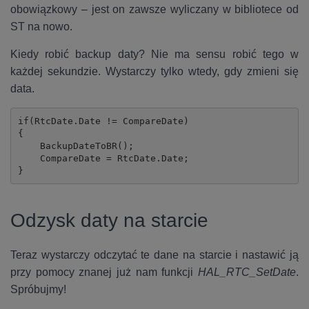
obowiązkowy – jest on zawsze wyliczany w bibliotece od
ST na nowo.
Kiedy robić backup daty? Nie ma sensu robić tego w
każdej sekundzie. Wystarczy tylko wtedy, gdy zmieni się
data.
if(RtcDate.Date != CompareDate)

{

    BackupDateToBR();

    CompareDate = RtcDate.Date;

}
Odzysk daty na starcie
Teraz wystarczy odczytać te dane na starcie i nastawić ją
przy pomocy znanej już nam funkcji
HAL_RTC_SetDate
.
Spróbujmy!