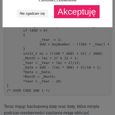
void CalculateDateFromDayNumber(uint32_t DayNumber, u
Akceptuję
{

Nie zgadzam się
	uint32_t _Date, _Month, _Year;

	_Year = ((10000 * DayNumber) + 14780) / 3652425;

	int32_t ddd = DayNumber - ((365 * _Year) + (_Year / 4) - (_Year / 100) + (_Year / 400));

	if (ddd < 0)

	{

		_Year -= 1;

		ddd = DayNumber - ((365 * _Year) + (_Year / 4) - (_Year / 100) + (_Year / 400));

	}

	int32_t mi = ((100 * ddd) + 52) / 3060;

	_Month = (mi + 2) % 12 + 1;

	_Year = _Year + (mi + 2)/12;

	_Date = ddd - ((mi * 306) + 5)/10 + 1;

	*Date = _Date;

	*Month = _Month;

	*Year = _Year - 20;

}

/* USER CODE END 1 */
Teraz mając backupową datę oraz datę, która minęła
podczas nieobecności zasilania mogę obliczyć