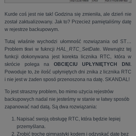
Kurde coś jest nie tak! Godzina się zmieniła, ale dzień nie
został zaktualizowany. Jak to? Przecież pamiętaliśmy datę
w rejestrze backupowym.
Tutaj właśnie wychodzi ułomność rozwiązania od ST…
Problem tkwi w fukncji
HAL_RTC_SetDate.
Wewnątrz tej
funkcji dokonywana jest korekta licznika RTC, która w
skrócie polega na
OBCIĘCIU UPŁYNIĘTYCH DNI
.
Powoduje to, że ilość upłyniętych dni znika z licznika RTC
i nie jest w żaden sposó przenoszona na datę. SKANDAL!
To jest straszny problem, bo mimo użycia rejestrów
backupowych nadal nie jesteśmy w stanie w łatwy sposób
zapanować nad datą. Są dwa rozwiązania:
Napisać swoją obsługę RTC, która będzie lepiej
przemyślana.
Zrobić trochę gimnastyki kodem i odzyskać datę bez