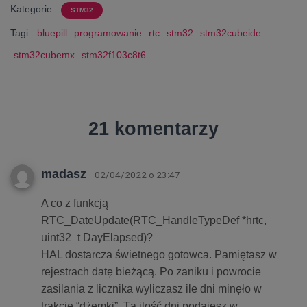
Kategorie:
STM32
Tagi:
bluepill
programowanie
rtc
stm32
stm32cubeide
stm32cubemx
stm32f103c8t6
21 komentarzy
madasz
· 02/04/2022 o 23:47
A co z funkcją
RTC_DateUpdate(RTC_HandleTypeDef *hrtc,
uint32_t DayElapsed)?
HAL dostarcza świetnego gotowca. Pamiętasz w
rejestrach datę bieżącą. Po zaniku i powrocie
zasilania z licznika wyliczasz ile dni minęło w
trakcie “dżemki”. Tą ilość dni podajesz w