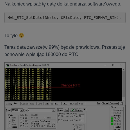
Na koniec wpisać tę datę do kalendarza software’owego.
HAL_RTC_SetDate(&hrtc, &RtcDate, RTC_FORMAT_BIN);
To tyle
Teraz data zawsze(w 99%) będzie prawidłowa. Przetestuję
ponownie wpisując 180000 do RTC.