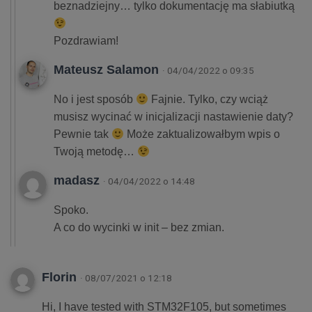
beznadziejny… tylko dokumentację ma słabiutką
Pozdrawiam!
Mateusz Salamon
· 04/04/2022 o 09:35
No i jest sposób
Fajnie. Tylko, czy wciąż
musisz wycinać w inicjalizacji nastawienie daty?
Pewnie tak
Może zaktualizowałbym wpis o
Twoją metodę…
madasz
· 04/04/2022 o 14:48
Spoko.
A co do wycinki w init – bez zmian.
Florin
· 08/07/2021 o 12:18
Hi, I have tested with STM32F105, but sometimes