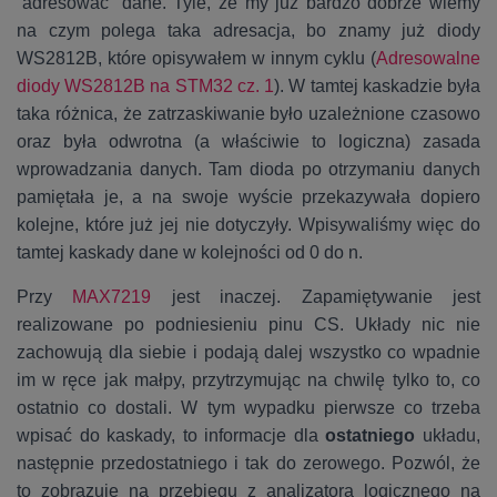
“adresować” dane. Tyle, że my już bardzo dobrze wiemy
na czym polega taka adresacja, bo znamy już diody
WS2812B, które opisywałem w innym cyklu (
Adresowalne
diody WS2812B na STM32 cz. 1
). W tamtej kaskadzie była
taka różnica, że zatrzaskiwanie było uzależnione czasowo
oraz była odwrotna (a właściwie to logiczna) zasada
wprowadzania danych. Tam dioda po otrzymaniu danych
pamiętała je, a na swoje wyście przekazywała dopiero
kolejne, które już jej nie dotyczyły. Wpisywaliśmy więc do
tamtej kaskady dane w kolejności od 0 do n.
Przy
MAX7219
jest inaczej. Zapamiętywanie jest
realizowane po podniesieniu pinu CS. Układy nic nie
zachowują dla siebie i podają dalej wszystko co wpadnie
im w ręce jak małpy, przytrzymując na chwilę tylko to, co
ostatnio co dostali. W tym wypadku pierwsze co trzeba
wpisać do kaskady, to informacje dla
ostatniego
układu,
następnie przedostatniego i tak do zerowego. Pozwól, że
to zobrazuję na przebiegu z analizatora logicznego na