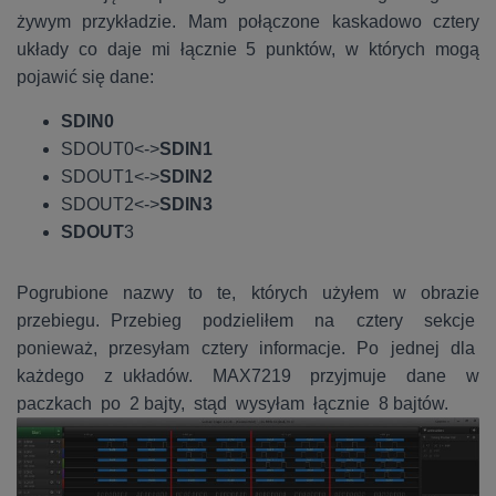
żywym przykładzie. Mam połączone kaskadowo cztery
układy co daje mi łącznie 5 punktów, w których mogą
pojawić się dane:
SDIN0
SDOUT0<->
SDIN1
SDOUT1<->
SDIN2
SDOUT2<->
SDIN3
SDOUT
3
Pogrubione nazwy to te, których użyłem w obrazie
przebiegu. Przebieg podzieliłem na cztery sekcje
ponieważ, przesyłam cztery informacje. Po jednej dla
każdego z układów. MAX7219 przyjmuje dane w
paczkach po 2 bajty, stąd wysyłam łącznie 8 bajtów.