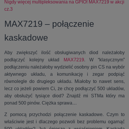
Nigdy więcej multipleksowania na GPIO! MAX7219 w akcji
cz.3
MAX7219 – połączenie
kaskadowe
Aby zwiększyć ilość obsługiwanych diod należałoby
podłączyć kolejny układ
MAX7219
. W “klasycznym”
podłączeniu należałoby wydzielić osobny pin CS na wybór
aktywnego układu, a komunikację i zegar podpiąć
równolegle do drugiego układu. Miałoby to nawet sens,
lecz co jeżeli powiem Ci, że chcę podłączyć 500 układów,
aby obsłużyć tysiące diod? Znajdź mi STMa który ma
ponad 500 pinów. Ciężka sprawa…
Z pomocą przychodzi połączenie kaskadowe. Czym to
właściwie jest i dlaczego pozwoli bez problemu ogarnąć
500 układów? Już śpieszę z wyjaśnieniem. Kaskada