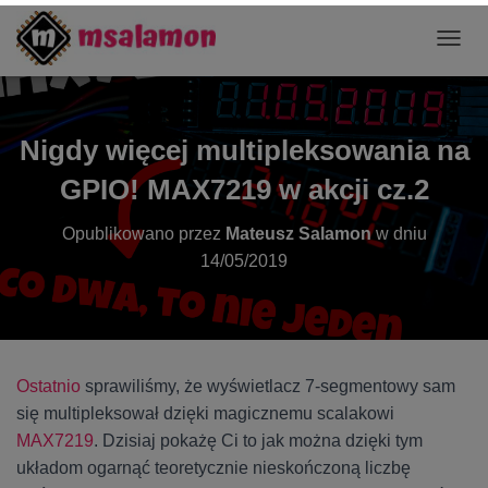
P
R
Z
E
Ł
Nigdy więcej multipleksowania na
Ą
C
GPIO! MAX7219 w akcji cz.2
Z
N
Opublikowano przez
Mateusz Salamon
w dniu
A
14/05/2019
W
I
G
A
C
J
Ostatnio
sprawiliśmy, że wyświetlacz 7-segmentowy sam
Ę
się multipleksował dzięki magicznemu scalakowi
MAX7219
. Dzisiaj pokażę Ci to jak można dzięki tym
układom ogarnąć teoretycznie nieskończoną liczbę