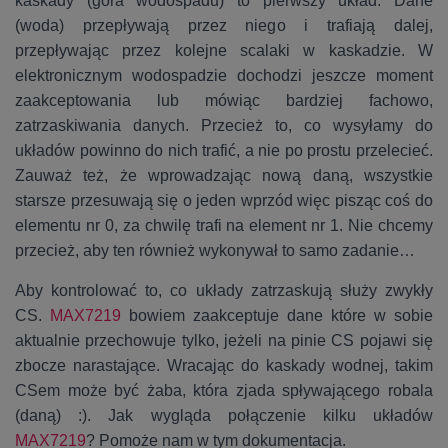
kaskady (góra wodospadu) to pierwszy układ. Dane
(woda) przepływają przez niego i trafiają dalej,
przepływając przez kolejne scalaki w kaskadzie. W
elektronicznym wodospadzie dochodzi jeszcze moment
zaakceptowania lub mówiąc bardziej fachowo,
zatrzaskiwania danych. Przecież to, co wysyłamy do
układów powinno do nich trafić, a nie po prostu przelecieć.
Zauważ też, że wprowadzając nową daną, wszystkie
starsze przesuwają się o jeden wprzód więc pisząc coś do
elementu nr 0, za chwilę trafi na element nr 1. Nie chcemy
przecież, aby ten również wykonywał to samo zadanie…
Aby kontrolować to, co układy zatrzaskują służy zwykły
CS.
MAX7219
bowiem zaakceptuje dane które w sobie
aktualnie przechowuje tylko, jeżeli na pinie CS pojawi się
zbocze narastające. Wracając do kaskady wodnej, takim
CSem może być żaba, która zjada spływającego robala
(daną) :). Jak wygląda połączenie kilku układów
MAX7219
? Pomoże nam w tym dokumentacja.