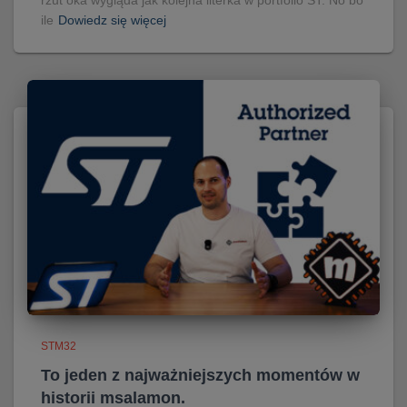
rzut oka wygląda jak kolejna literka w portfolio ST. No bo
ile
Dowiedz się więcej
STM32
To jeden z najważniejszych momentów w
historii msalamon.