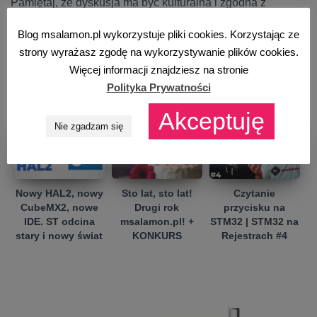
Pamiętaj, że dyskusja ma być kulturalna i zgodna z
zasadami języka polskiego.
Blog msalamon.pl wykorzystuje pliki cookies. Korzystając ze
strony wyrażasz zgodę na wykorzystywanie plików cookies.
5/5 - (4 votes)
Więcej informacji znajdziesz na stronie
Podobne artykuły
Polityka Prywatności
Akceptuję
Nie zgadzam się
Nowy HAL2, nowy
Sto lat, sto lat!
Czytanie
CubeMX2, nowe
Drugi rok
przycisku na
IDE. ST odcina
msalamon.pl! +
STM32 | STM32 na
stary i nowy świat
KONKURS
Rejestrach #4