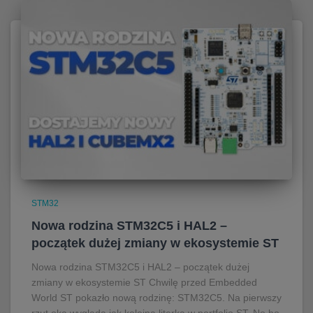
STM32
Nowa rodzina STM32C5 i HAL2 –
początek dużej zmiany w ekosystemie ST
Nowa rodzina STM32C5 i HAL2 – początek dużej
zmiany w ekosystemie ST Chwilę przed Embedded
World ST pokazło nową rodzinę: STM32C5. Na pierwszy