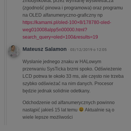
zmodyfikować przez wymianę wyświetlacza
(zgodność pinowa i programowa) oraz programu
na OLED alfanumeryczno-graficzny np
https://kamami.pl/oled-100×8/178780-oled-
weg010008alpp5n00000.html?
search_query=oled+100&results=19
Mateusz Salamon
· 03/12/2019 o 12:05
Wysłanie jednego znaku w HALowym
przerwaniu SysTicka brzmi spoko. Odświeżenie
LCD potrwa te około 33 ms, ale często nie trzeba
szybko odświeżać na nim danych. Procesor
będzie jednak solidnie odetkany.
Odchodzenie od alfanumerycznych powinno
nastąpić jakieś 15 lat temu
Aktualnie są o
wiele lepsze możliwości