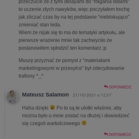
przeczucie że z tymi delayami do “migania ledami”
to uczenie złych nawyków, więc poczytałem trochę
jak zliczać czas by na tej podstawie “nieblokująco”
zmieniać stan leda.
Wiem że nijak się to ma do tematyki artykułu, ale
pierwsze wrażenie mnie tak zachwyciło że
postanowiłem spłodzić ten komentarz ;p
Muszę przyznać że pomysł z “materiałami
marketingowymi w przesyłce” był zdecydowanie
trafiony ^_^
ODPOWIEDZ
Mateusz Salamon
· 21/10/2021 o 12:37
Haha dzięki
Po to są te ulotki właśnie, aby
można było u mnie zostać na dłużej i dowiedzieć
się czegoś wartościowego
ODPOWIEDZ