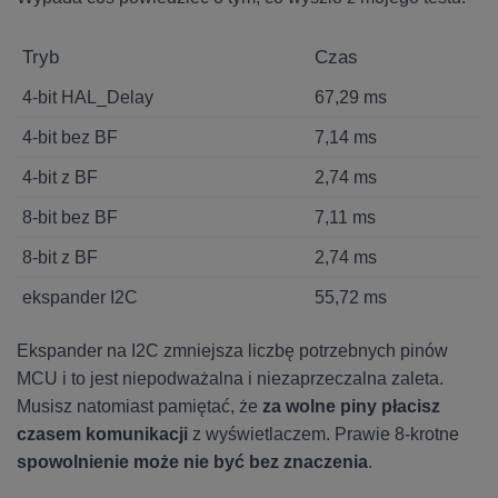
Tryb
Czas
4-bit HAL_Delay
67,29 ms
4-bit bez BF
7,14 ms
4-bit z BF
2,74 ms
8-bit bez BF
7,11 ms
8-bit z BF
2,74 ms
ekspander I2C
55,72 ms
Ekspander na I2C zmniejsza liczbę potrzebnych pinów
MCU i to jest niepodważalna i niezaprzeczalna zaleta.
Musisz natomiast pamiętać, że
za wolne piny płacisz
czasem komunikacji
z wyświetlaczem. Prawie 8-krotne
spowolnienie może nie być bez znaczenia
.