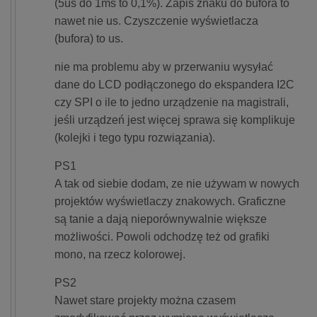
(5us do 1ms to 0,1%). Zapis znaku do bufora to
nawet nie us. Czyszczenie wyświetlacza
(bufora) to us.
nie ma problemu aby w przerwaniu wysyłać
dane do LCD podłączonego do ekspandera I2C
czy SPI o ile to jedno urządzenie na magistrali,
jeśli urządzeń jest więcej sprawa się komplikuje
(kolejki i tego typu rozwiązania).
PS1
A tak od siebie dodam, ze nie używam w nowych
projektów wyświetlaczy znakowych. Graficzne
są tanie a dają nieporównywalnie większe
możliwości. Powoli odchodzę też od grafiki
mono, na rzecz kolorowej.
PS2
Nawet stare projekty można czasem