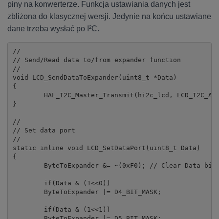
piny na konwerterze. Funkcja ustawiania danych jest
zbliżona do klasycznej wersji. Jedynie na końcu ustawiane
dane trzeba wysłać po I²C.
//

// Send/Read data to/from expander function

//

void LCD_SendDataToExpander(uint8_t *Data)

{

	HAL_I2C_Master_Transmit(hi2c_lcd, LCD_I2C_ADDRESS, Data, 1, LCD_I2C_TIMEOUT);

}

//

// Set data port

//

static inline void LCD_SetDataPort(uint8_t Data)

{

	ByteToExpander &= ~(0xF0); // Clear Data bits

	if(Data & (1<<0))

	ByteToExpander |= D4_BIT_MASK;

	if(Data & (1<<1))

	ByteToExpander |= D5_BIT_MASK;
