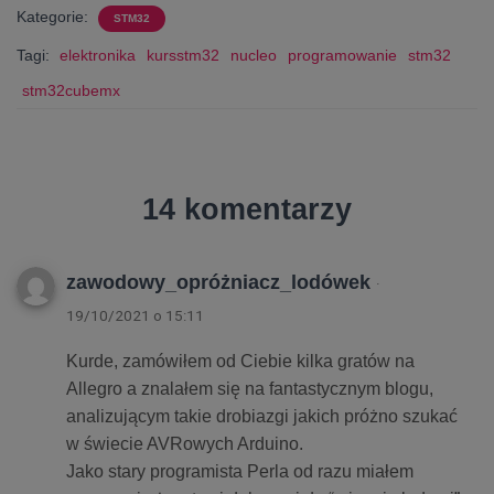
Kategorie:
STM32
Tagi:
elektronika
kursstm32
nucleo
programowanie
stm32
stm32cubemx
14 komentarzy
zawodowy_opróżniacz_lodówek
·
19/10/2021 o 15:11
Kurde, zamówiłem od Ciebie kilka gratów na
Allegro a znalałem się na fantastycznym blogu,
analizującym takie drobiazgi jakich próżno szukać
w świecie AVRowych Arduino.
Jako stary programista Perla od razu miałem