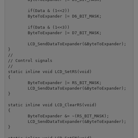
	if(Data & (1<<2))

	ByteToExpander |= D6_BIT_MASK;

	if(Data & (1<<3))

	ByteToExpander |= D7_BIT_MASK;

	LCD_SendDataToExpander(&ByteToExpander);

}

//

// Control signals

//

static inline void LCD_SetRS(void)

{

	ByteToExpander |= RS_BIT_MASK;

	LCD_SendDataToExpander(&ByteToExpander);

}

static inline void LCD_ClearRS(void)

{

	ByteToExpander &= ~(RS_BIT_MASK);

	LCD_SendDataToExpander(&ByteToExpander);

}
