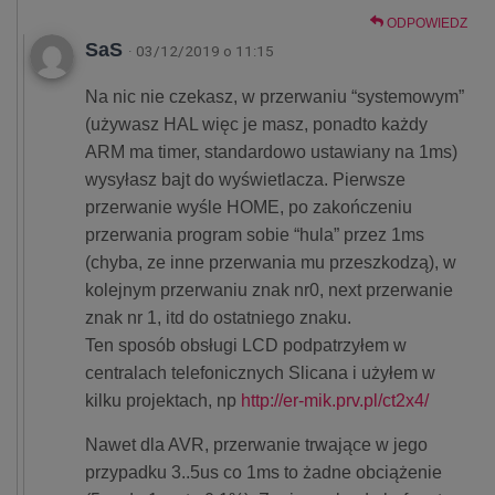
ODPOWIEDZ
SaS
· 03/12/2019 o 11:15
Na nic nie czekasz, w przerwaniu “systemowym”
(używasz HAL więc je masz, ponadto każdy
ARM ma timer, standardowo ustawiany na 1ms)
wysyłasz bajt do wyświetlacza. Pierwsze
przerwanie wyśle HOME, po zakończeniu
przerwania program sobie “hula” przez 1ms
(chyba, ze inne przerwania mu przeszkodzą), w
kolejnym przerwaniu znak nr0, next przerwanie
znak nr 1, itd do ostatniego znaku.
Ten sposób obsługi LCD podpatrzyłem w
centralach telefonicznych Slicana i użyłem w
kilku projektach, np
http://er-mik.prv.pl/ct2x4/
Nawet dla AVR, przerwanie trwające w jego
przypadku 3..5us co 1ms to żadne obciążenie