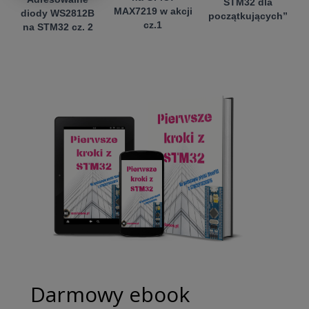
STM32 dla
MAX7219 w akcji
diody WS2812B
początkujących”
cz.1
na STM32 cz. 2
Darmowy ebook