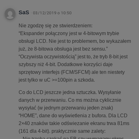
SaS
· 03/12/2019 o 10:50
Nie zgodzę się ze stwierdzeniem:
“Ekspander połączony jest w 4-bitowym trybie
obsługi LCD. Nie jest to problemem, bo wykazałem
już, że 8-bitowa obsługa jest bez sensu.”
“Oczywista oczywistością” jest to, że tryb 8-bit jest
szybszy niż 4-bit. Dodatkowe korzyści daje
sprzętowy interfejs (FCM/SFCM) ale ten niestety
jest tylko w uC >=100pin a szkoda.
Co do LCD jeszcze jedna sztuczka. Wysyłanie
danych w przerwaniu. Co ms można cyklicznie
wysyłać (w jednym przerwaniu jeden znak)
“HOME”, dane do wyświetlenia z bufora. Dla LCD
2×40 znaków takie odświezanie ekranu trwa 81ms
(161 dla 4-bit). praktycznie same zalety:
– Nie trzeba czekać na FB czy wymagany okres