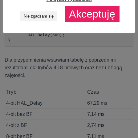
	LCD_Locate(0,0);

	LCD_String(" STM32 + HD44780");

Akceptuję
	LCD_Locate(0,1);

Nie zgadzam się
	LCD_String("www.msalamon.pl ");

	// Measurement end

	HAL_GPIO_WritePin(TEST_GPIO_Port, TEST_Pin, 0);

	HAL_Delay(500);

Dla przypomnienia wstawiam tabelę z poprzednimi
rezultatami dla trybów 4 i 8-bitowych oraz bez i z flagą
zajętości.
Tryb
Czas
4-bit HAL_Delay
67,29 ms
4-bit bez BF
7,14 ms
4-bit z BF
2,74 ms
8-bit bez BF
7,11 ms