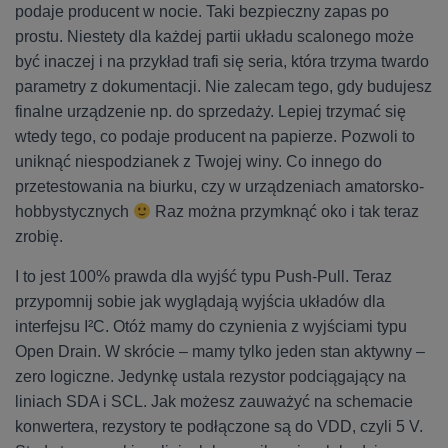
podaje producent w nocie. Taki bezpieczny zapas po
prostu. Niestety dla każdej partii układu scalonego może
być inaczej i na przykład trafi się seria, która trzyma twardo
parametry z dokumentacji. Nie zalecam tego, gdy budujesz
finalne urządzenie np. do sprzedaży. Lepiej trzymać się
wtedy tego, co podaje producent na papierze. Pozwoli to
uniknąć niespodzianek z Twojej winy. Co innego do
przetestowania na biurku, czy w urządzeniach amatorsko-
hobbystycznych
Raz można przymknąć oko i tak teraz
zrobię.
I to jest 100% prawda dla wyjść typu Push-Pull. Teraz
przypomnij sobie jak wyglądają wyjścia układów dla
interfejsu I²C. Otóż mamy do czynienia z wyjściami typu
Open Drain. W skrócie – mamy tylko jeden stan aktywny –
zero logiczne. Jedynkę ustala rezystor podciągający na
liniach SDA i SCL. Jak możesz zauważyć na schemacie
konwertera, rezystory te podłączone są do VDD, czyli 5 V.