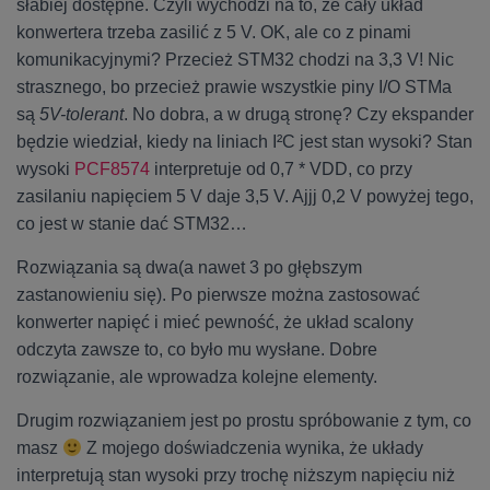
słabiej dostępne. Czyli wychodzi na to, że cały układ
konwertera trzeba zasilić z 5 V. OK, ale co z pinami
komunikacyjnymi? Przecież STM32 chodzi na 3,3 V! Nic
strasznego, bo przecież prawie wszystkie piny I/O STMa
są
5V-tolerant
. No dobra, a w drugą stronę? Czy ekspander
będzie wiedział, kiedy na liniach I²C jest stan wysoki? Stan
wysoki
PCF8574
interpretuje od 0,7 * VDD, co przy
zasilaniu napięciem 5 V daje 3,5 V. Ajjj 0,2 V powyżej tego,
co jest w stanie dać STM32…
Rozwiązania są dwa(a nawet 3 po głębszym
zastanowieniu się). Po pierwsze można zastosować
konwerter napięć i mieć pewność, że układ scalony
odczyta zawsze to, co było mu wysłane. Dobre
rozwiązanie, ale wprowadza kolejne elementy.
Drugim rozwiązaniem jest po prostu spróbowanie z tym, co
masz
Z mojego doświadczenia wynika, że układy
interpretują stan wysoki przy trochę niższym napięciu niż