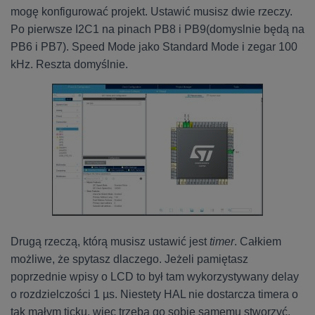
mogę konfigurować projekt. Ustawić musisz dwie rzeczy.
Po pierwsze I2C1 na pinach PB8 i PB9(domyslnie będą na
PB6 i PB7). Speed Mode jako Standard Mode i zegar 100
kHz. Reszta domyślnie.
Drugą rzeczą, którą musisz ustawić jest
timer
. Całkiem
możliwe, że spytasz dlaczego. Jeżeli pamiętasz
poprzednie wpisy o LCD to był tam wykorzystywany delay
o rozdzielczości 1 µs. Niestety HAL nie dostarcza timera o
tak małym ticku, więc trzeba go sobie samemu stworzyć.