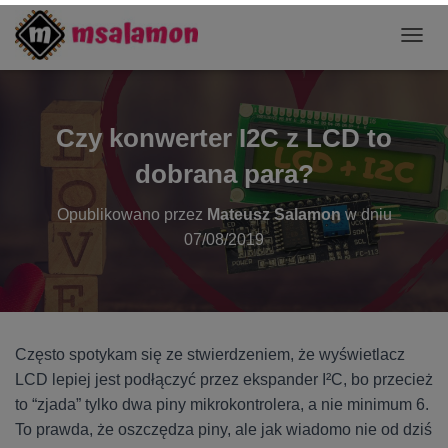
P
R
Z
E
Ł
Czy konwerter I2C z LCD to
Ą
C
dobrana para?
Z
N
Opublikowano przez
Mateusz Salamon
w dniu
A
07/08/2019
W
I
G
A
C
J
Często spotykam się ze stwierdzeniem, że wyświetlacz
Ę
LCD lepiej jest podłączyć przez ekspander I²C, bo przecież
to “zjada” tylko dwa piny mikrokontrolera, a nie minimum 6.
To prawda, że oszczędza piny, ale jak wiadomo nie od dziś