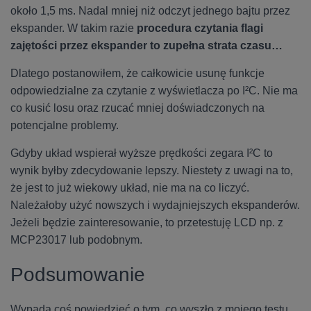
około 1,5 ms. Nadal mniej niż odczyt jednego bajtu przez
ekspander. W takim razie
procedura czytania flagi
zajętości przez ekspander to zupełna strata czasu…
Dlatego postanowiłem, że całkowicie usunę funkcje
odpowiedzialne za czytanie z wyświetlacza po I²C. Nie ma
co kusić losu oraz rzucać mniej doświadczonych na
potencjalne problemy.
Gdyby układ wspierał wyższe prędkości zegara I²C to
wynik byłby zdecydowanie lepszy. Niestety z uwagi na to,
że jest to już wiekowy układ, nie ma na co liczyć.
Należałoby użyć nowszych i wydajniejszych ekspanderów.
Jeżeli będzie zainteresowanie, to przetestuję LCD np. z
MCP23017 lub podobnym.
Podsumowanie
Wypada coś powiedzieć o tym, co wyszło z mojego testu.