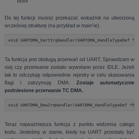
bufor
Do tej funkcji musisz przekazać wskaźnik na utworzoną
wcześniej strukturę (na przykład w main’ie).
void UARTDMA_UartIrqHandler(UARTDMA_HandleTypeDef *h
Ta funkcja jest obsługą przerwań od UART. Sprawdzam w
niej czy przerwanie zostało wywołane przez IDLE. Jeżeli
tak to odczytuję odpowiednie rejestry w celu skasowania
flagi i zatrzymuję DMA.
Zostaje automatycznie
podniesione przerwanie TC DMA.
void UARTDMA_DmaIrqHandler(UARTDMA_HandleTypeDef *hu
Teraz najważniejsza funkcja z punktu widzenia całego
kodu. Jesteśmy w stanie, kiedy na UART przestały być