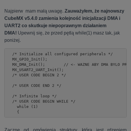
Najpierw mam małą uwagę.
Zauważyłem, że najnowszy
CubeMX v5.4.0 zamienia kolejność inicjalizacji DMA i
UART2 co skutkuje niepoprawnym działaniem
DMA!
Upewnij się, że przed pętlą while(1) masz tak, jak
poniżej.
  /* Initialize all configured peripherals */

  MX_GPIO_Init();

  MX_DMA_Init();        // <- WAZNE ABY DMA BYLO PRZE
  MX_USART2_UART_Init();

  /* USER CODE BEGIN 2 */

  /* USER CODE END 2 */

  /* Infinite loop */

  /* USER CODE BEGIN WHILE */

    while (1)

    {
Zacznę od omówienia struktury, która jest rdzeniem