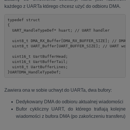
każdego z UARTa którego chcesz użyć do odbioru DMA.
typedef struct

{

  UART_HandleTypeDef* huart; // UART handler

  uint8_t DMA_RX_Buffer[DMA_RX_BUFFER_SIZE]; // DMA d
  uint8_t UART_Buffer[UART_BUFFER_SIZE]; // UART work
  uint16_t UartBufferHead;

  uint16_t UartBufferTail;

  uint8_t UartBufferLines;

}UARTDMA_HandleTypeDef;
Zawiera ona w sobie uchwyt do UARTa, dwa bufory:
Dedykowany DMA do odbioru aktualnej wiadomości
Bufor cykliczny UART, do którego trafiają kolejne
wiadomości z bufora DMA (po zakończeniu transferu)