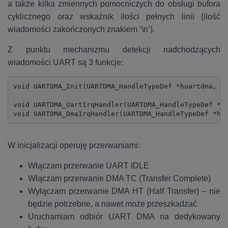
a także kilka zmiennych pomocniczych do obsługi bufora
cyklicznego oraz wskaźnik ilości pełnych linii (ilość
wiadomości zakończonych znakiem ‘\n’).
Z punktu mechanizmu detekcji nadchodzących
wiadomości UART są 3 funkcje:
void UARTDMA_Init(UARTDMA_HandleTypeDef *huartdma, UA
void UARTDMA_UartIrqHandler(UARTDMA_HandleTypeDef *hu
void UARTDMA_DmaIrqHandler(UARTDMA_HandleTypeDef *hu
W inicjalizacji operuję przerwaniami:
Włączam przerwanie UART IDLE
Włączam przerwanie DMA TC (Transfer Complete)
Wyłączam przerwanie DMA HT (Half Transfer) – nie
będzie potrzebne, a nawet może przeszkadzać
Uruchamiam odbiór UART DMA na dedykowany