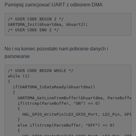
Pamiętaj zainicjować UART z odbiorem DMA
/* USER CODE BEGIN 2 */

UARTDMA_Init(&huartdma, &huart2);

/* USER CODE END 2 */
No i na koniec pozostało nam pobranie danych i
parsowanie
/* USER CODE BEGIN WHILE */

while (1)

{

  if(UARTDMA_IsDataReady(&huartdma))

  {

    UARTDMA_GetLineFromBuffer(&huartdma, ParseBuffer)
    if(strcmp(ParseBuffer, "ON") == 0)

    {

      HAL_GPIO_WritePin(LD2_GPIO_Port, LD2_Pin, GPIO_
    }

    else if(strcmp(ParseBuffer, "OFF") == 0)

    {
