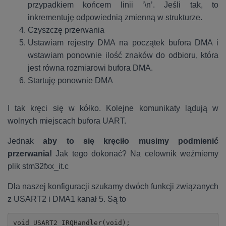
przypadkiem końcem linii ‘\n’. Jeśli tak, to
inkrementuję odpowiednią zmienną w strukturze.
Czyszczę przerwania
Ustawiam rejestry DMA na początek bufora DMA i
wstawiam ponownie ilość znaków do odbioru, która
jest równa rozmiarowi bufora DMA.
Startuję ponownie DMA
I tak kręci się w kółko. Kolejne komunikaty lądują w
wolnych miejscach bufora UART.
Jednak
aby to się kręciło musimy podmienić
przerwania!
Jak tego dokonać? Na celownik weźmiemy
plik stm32fxx_it.c
Dla naszej konfiguracji szukamy dwóch funkcji związanych
z USART2 i DMA1 kanał 5. Są to
void USART2_IRQHandler(void);
