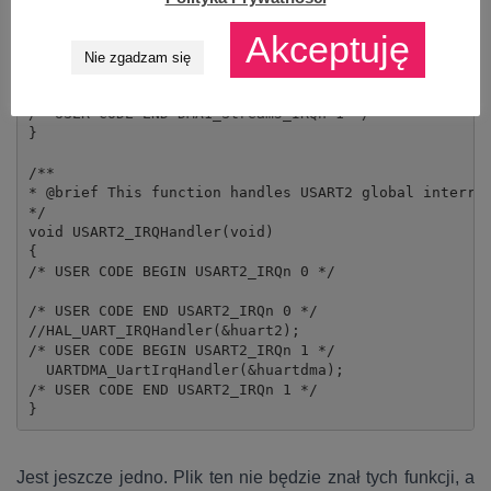
/* USER CODE END DMA1_Stream5_IRQn 0 */

Akceptuję
//HAL_DMA_IRQHandler(&hdma_usart2_rx);

Nie zgadzam się
/* USER CODE BEGIN DMA1_Stream5_IRQn 1 */

  UARTDMA_DmaIrqHandler(&huartdma);

/* USER CODE END DMA1_Stream5_IRQn 1 */

}

/**

* @brief This function handles USART2 global interrup
*/

void USART2_IRQHandler(void)

{

/* USER CODE BEGIN USART2_IRQn 0 */

/* USER CODE END USART2_IRQn 0 */

//HAL_UART_IRQHandler(&huart2);

/* USER CODE BEGIN USART2_IRQn 1 */

  UARTDMA_UartIrqHandler(&huartdma);

/* USER CODE END USART2_IRQn 1 */

}
Jest jeszcze jedno. Plik ten nie będzie znał tych funkcji, a