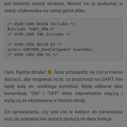
tym bardziej naszej struktury. Musisz mu je podsunąć w
sekcji użytkownika na samej górze pliku.
/* USER CODE BEGIN Includes */

#include "UART_DMA.h"

/* USER CODE END Includes */

/* USER CODE BEGIN EV */

extern UARTDMA_HandleTypeDef huartdma;

/* USER CODE END EV */
I tyle. Będzie działać
Teraz przydałoby się coś w mainie
dorzucić, aby reagować na to, co przychodzi na UART. Nie
będę tutaj nic wielkiego wymyślał. Będę odbierał dwa
komunikaty “ON” i “OFF” które odpowiednio włączą i
wyłączą mi wbudowaną w Nucleo diodę.
Do sprawdzania, czy jest coś w kolejce do parsowania
oraz do pobrania linii danych posłużą mi dwie funkcje