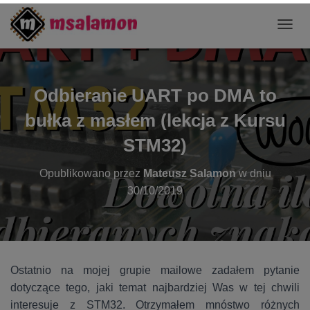
P
R
Z
E
Ł
Odbieranie UART po DMA to
Ą
C
bułka z masłem (lekcja z Kursu
Z
N
STM32)
A
W
Opublikowano przez
Mateusz Salamon
w dniu
I
30/10/2019
G
A
C
J
Ę
Ostatnio na mojej grupie mailowe zadałem pytanie
dotyczące tego, jaki temat najbardziej Was w tej chwili
interesuje z STM32. Otrzymałem mnóstwo różnych