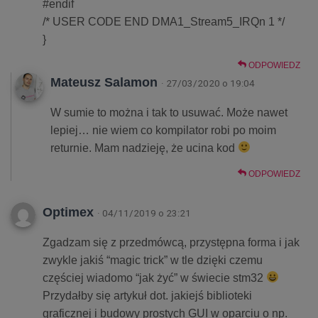
#endif
/* USER CODE END DMA1_Stream5_IRQn 1 */
}
ODPOWIEDZ
Mateusz Salamon
· 27/03/2020 o 19:04
W sumie to można i tak to usuwać. Może nawet
lepiej… nie wiem co kompilator robi po moim
returnie. Mam nadzieję, że ucina kod
ODPOWIEDZ
Optimex
· 04/11/2019 o 23:21
Zgadzam się z przedmówcą, przystępna forma i jak
zwykle jakiś “magic trick” w tle dzięki czemu
częściej wiadomo “jak żyć” w świecie stm32
Przydałby się artykuł dot. jakiejś biblioteki
graficznej i budowy prostych GUI w oparciu o np.