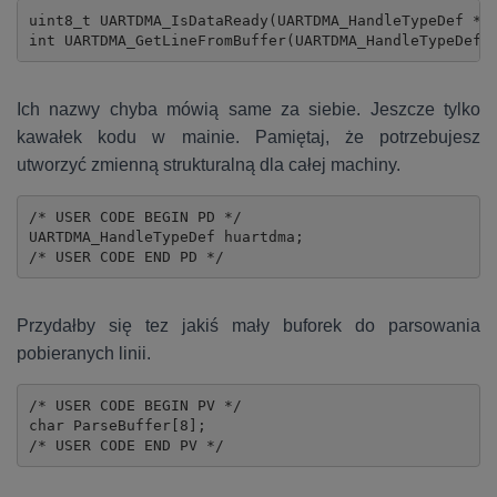
uint8_t UARTDMA_IsDataReady(UARTDMA_HandleTypeDef *hu
int UARTDMA_GetLineFromBuffer(UARTDMA_HandleTypeDef 
Ich nazwy chyba mówią same za siebie. Jeszcze tylko
kawałek kodu w mainie. Pamiętaj, że potrzebujesz
utworzyć zmienną strukturalną dla całej machiny.
/* USER CODE BEGIN PD */

UARTDMA_HandleTypeDef huartdma;

/* USER CODE END PD */
Przydałby się tez jakiś mały buforek do parsowania
pobieranych linii.
/* USER CODE BEGIN PV */

char ParseBuffer[8];

/* USER CODE END PV */