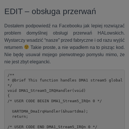
EDIT – obsługa przerwań
Dostałem podpowiedź na Facebooku jak lepiej rozwiązać
problem domyślnej obsługi przerwań HALowskich.
Wystarczy wsadzić “nasze” przed fabryczne i od razu wyjść
returnem
Takie proste, a nie wpadłem na to pisząc kod.
Nie będę usuwał mojego pierwotnego pomysłu mimo, że
nie jest zbyt elegancki.
/**

* @brief This function handles DMA1 stream5 global in
*/

void DMA1_Stream5_IRQHandler(void)

{

/* USER CODE BEGIN DMA1_Stream5_IRQn 0 */

  UARTDMA_DmaIrqHandler(&huartdma);

  return;

/* USER CODE END DMA1_Stream5_IRQn 0 */
