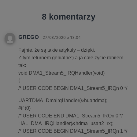
8 komentarzy
GREGO
· 27/03/2020 o 13:04
Fajnie, że są takie artykuły – dzięki.
Z tym returnem genialne:) a ja całe życie robiłem
tak:
void DMA1_Stream5_IRQHandler(void)
{
/* USER CODE BEGIN DMA1_Stream5_IRQn 0 */
UARTDMA_DmaIrqHandler(&huartdma);
#if (0)
/* USER CODE END DMA1_Stream5_IRQn 0 */
HAL_DMA_IRQHandler(&hdma_usart2_rx);
/* USER CODE BEGIN DMA1_Stream5_IRQn 1 */