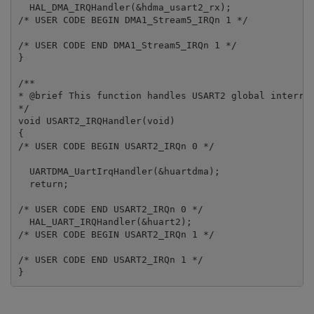
  HAL_DMA_IRQHandler(&hdma_usart2_rx);

/* USER CODE BEGIN DMA1_Stream5_IRQn 1 */

/* USER CODE END DMA1_Stream5_IRQn 1 */

}

/**

* @brief This function handles USART2 global interrup
*/

void USART2_IRQHandler(void)

{

/* USER CODE BEGIN USART2_IRQn 0 */

  UARTDMA_UartIrqHandler(&huartdma);

  return;

/* USER CODE END USART2_IRQn 0 */

  HAL_UART_IRQHandler(&huart2);

/* USER CODE BEGIN USART2_IRQn 1 */

/* USER CODE END USART2_IRQn 1 */

}