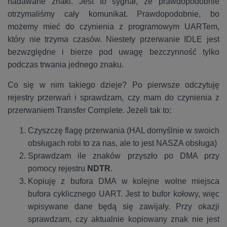
nadawane znaki. Jest to sygnał, że prawdopodobnie
otrzymaliśmy cały komunikat. Prawdopodobnie, bo
możemy mieć do czynienia z programowym UARTem,
który nie trzyma czasów. Niestety przerwanie IDLE jest
bezwzględne i bierze pod uwagę bezczynność tylko
podczas trwania jednego znaku.
Co się w nim takiego dzieje? Po pierwsze odczytuję
rejestry przerwań i sprawdzam, czy mam do czynienia z
przerwaniem Transfer Complete. Jeżeli tak to:
Czyszczę flagę przerwania (HAL domyślnie w swoich
obsługach robi to za nas, ale to jest NASZA obsługa)
Sprawdzam ile znaków przyszło po DMA przy
pomocy rejestru
NDTR
.
Kopiuję z bufora DMA w kolejne wolne miejsca
bufora cyklicznego UART. Jest to bufor kołowy, więc
wpisywane dane będą się zawijały. Przy okazji
sprawdzam, czy aktualnie kopiowany znak nie jest