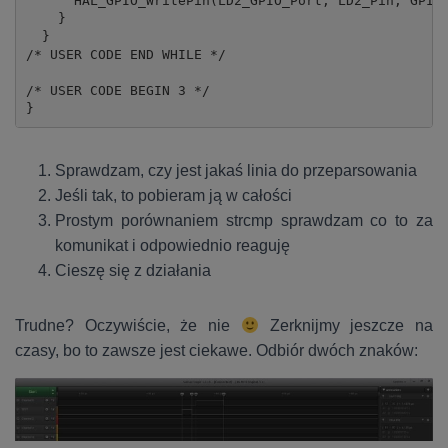
      HAL_GPIO_WritePin(LD2_GPIO_Port, LD2_Pin, GPIO_
    }

  }

/* USER CODE END WHILE */

/* USER CODE BEGIN 3 */

}
Sprawdzam, czy jest jakaś linia do przeparsowania
Jeśli tak, to pobieram ją w całości
Prostym porównaniem strcmp sprawdzam co to za
komunikat i odpowiednio reaguję
Cieszę się z działania
Trudne? Oczywiście, że nie
Zerknijmy jeszcze na
czasy, bo to zawsze jest ciekawe. Odbiór dwóch znaków: