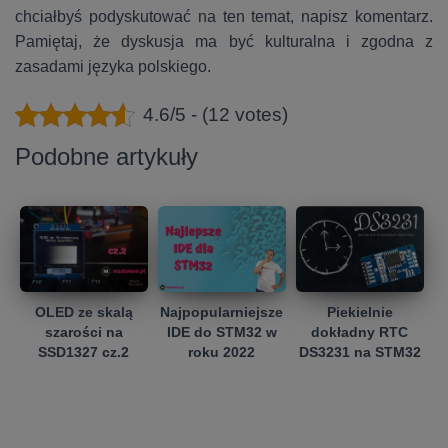
chciałbyś podyskutować na ten temat, napisz komentarz.
Pamiętaj, że dyskusja ma być kulturalna i zgodna z
zasadami języka polskiego.
4.6/5 - (12 votes)
Podobne artykuły
OLED ze skalą
Najpopularniejsze
Piekielnie
szarości na
IDE do STM32 w
dokładny RTC
SSD1327 cz.2
roku 2022
DS3231 na STM32